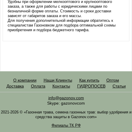
Удобны при оформлении мелкооптового и крупнооптового
заказа, а также для работы с юридическими лицами по
безналичной форме оплаты. Стоимость и сроки доставки
зависят от габаритов заказа и его массы.
Для получения дополнительной информации обратитесь к
специалистам Газоновком для подбора оптимальной схемы
приобретения и подбора бюджетного тарифа.
О компании
Наши Клиенты
Как купить
Оптом
Доставка
Оплата
Контакты
ГИДРОПОСЕВ
Статьи
info@gazonov.com
Skype: gazonovcom
2021-2026 © «Газонная трава, семена газонных трав: выбор удобрения и
средства защиты в Gazonov.com»
Филиалы ТК РФ