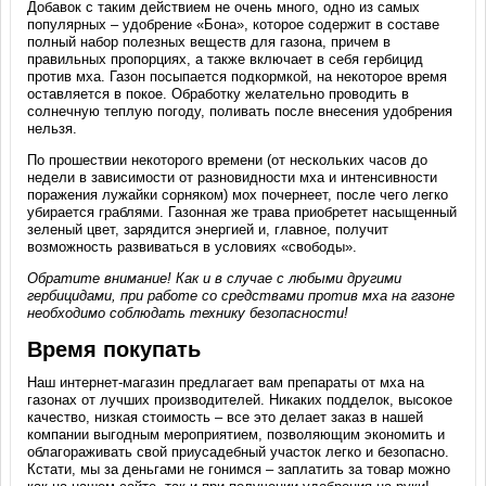
Добавок с таким действием не очень много, одно из самых
популярных – удобрение «Бона», которое содержит в составе
полный набор полезных веществ для газона, причем в
правильных пропорциях, а также включает в себя гербицид
против мха. Газон посыпается подкормкой, на некоторое время
оставляется в покое. Обработку желательно проводить в
солнечную теплую погоду, поливать после внесения удобрения
нельзя.
По прошествии некоторого времени (от нескольких часов до
недели в зависимости от разновидности мха и интенсивности
поражения лужайки сорняком) мох почернеет, после чего легко
убирается граблями. Газонная же трава приобретет насыщенный
зеленый цвет, зарядится энергией и, главное, получит
возможность развиваться в условиях «свободы».
Обратите внимание! Как и в случае с любыми другими
гербицидами, при работе со
средствами против мха на газоне
необходимо соблюдать технику безопасности!
Время покупать
Наш интернет-магазин предлагает вам препараты от мха на
газонах от лучших производителей. Никаких подделок, высокое
качество, низкая стоимость – все это делает заказ в нашей
компании выгодным мероприятием, позволяющим экономить и
облагораживать свой приусадебный участок легко и безопасно.
Кстати, мы за деньгами не гонимся – заплатить за товар можно