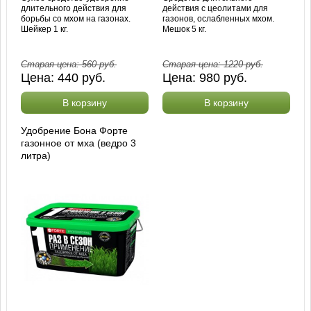
длительного действия для
действия с цеолитами для
борьбы со мхом на газонах.
газонов, ослабленных мхом.
Шейкер 1 кг.
Мешок 5 кг.
Старая цена:
560
руб.
Старая цена:
1220
руб.
Цена:
440
руб.
Цена:
980
руб.
В корзину
В корзину
Удобрение Бона Форте
газонное от мха (ведро 3
литра)