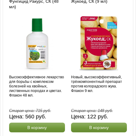
Фунгицид Ракурс, СК (48
Жукоед, СК (9 мл)
мл)
Высокоэффективное лекарство
Новый, высокоэффективный,
для борьбы с комплексом
трёхкомпонентный препарат
болезней на хвойных,
против колорадского жука.
лиственных породах и цветах.
Флакон 9 мл.
Флакон 48 мл.
Старая цена:
715
руб.
Старая цена:
148
руб.
Цена:
560
руб.
Цена:
122
руб.
В корзину
В корзину