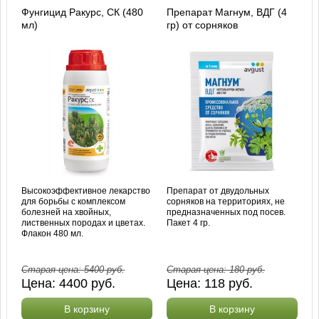
Фунгицид Ракурс, СК (480
Препарат Магнум, ВДГ (4
мл)
гр) от сорняков
Высокоэффективное лекарство
Препарат от двудольных
для борьбы с комплексом
сорняков на территориях, не
болезней на хвойных,
предназначенных под посев.
лиственных породах и цветах.
Пакет 4 гр.
Флакон 480 мл.
Старая цена:
5400
руб.
Старая цена:
180
руб.
Цена:
4400
руб.
Цена:
118
руб.
В корзину
В корзину