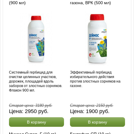
(900 мл)
газона, ВРК (500 мл)
Системный гербицид для
Эффективный гербицид
очистки целинных участков,
избирательного действия
дорожек, площадей вдоль
против злостных сорняков на
заборов от злостных сорняков.
газоне.
Флакон 900 мл.
Старая цена:
3180
руб.
Старая цена:
2150
руб.
Цена:
2950
руб.
Цена:
1900
руб.
В корзину
В корзину
Мухоед Супер, Г (10 гр)
Бактофит, СП (10 гр)