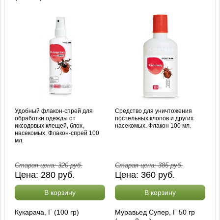
Удобный флакон-спрей для
Средство для уничтожения
обработки одежды от
постельных клопов и других
иксодовых клещей, блох,
насекомых. Флакон 100 мл.
насекомых. Флакон-спрей 100
мл.
Старая цена:
320
руб.
Старая цена:
385
руб.
Цена:
280
руб.
Цена:
360
руб.
В корзину
В корзину
Кукарача, Г (100 гр)
Муравьед Супер, Г 50 гр