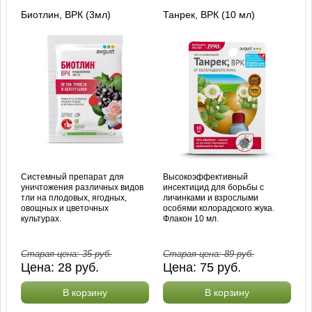
Биотлин, ВРК (3мл)
Танрек, ВРК (10 мл)
Системный препарат для
Высокоэффективный
уничтожения различных видов
инсектицид для борьбы с
тли на плодовых, ягодных,
личинками и взрослыми
овощных и цветочных
особями колорадского жука.
культурах.
Флакон 10 мл.
Старая цена:
35
руб.
Старая цена:
89
руб.
Цена:
28
руб.
Цена:
75
руб.
В корзину
В корзину