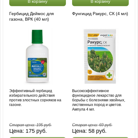
В корзину
В корзину
Гербицид Деймос для
Фунгицид Ракурс, СК (4 мл)
газона, ВРК (40 мл)
Эффективный гербицид
Высокоэффективное
избирательного действия
фунгицидное лекарство для
против злостных сорняков на
борьбы с болезнями хвойных,
газоне.
лиственных пород и цветов.
Ампула 4 мл.
Старая цена:
195
руб.
Старая цена:
69
руб.
Цена:
175
руб.
Цена:
58
руб.