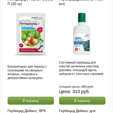
П (20 гр)
мл)
Системный гербицид для
очистки целинных участков,
Биопрепарат для борьбы с
дорожек, площадей вдоль
гусеницами на овощных,
заборов от злостных сорняков.
ягодных, плодовых и
декоративных культурах.
Старая цена:
385
руб.
Цена:
310
руб.
В корзину
В корзину
Гербицид Деймос, ВРК
Гербицид Деймос для