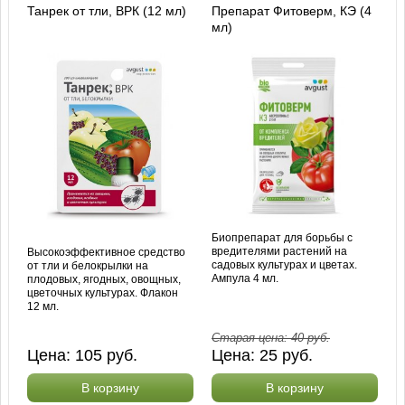
Танрек от тли, ВРК (12 мл)
Препарат Фитоверм, КЭ (4
мл)
Биопрепарат для борьбы с
вредителями растений на
Высокоэффективное средство
садовых культурах и цветах.
от тли и белокрылки на
Ампула 4 мл.
плодовых, ягодных, овощных,
цветочных культурах. Флакон
12 мл.
Старая цена:
40
руб.
Цена:
105
руб.
Цена:
25
руб.
В корзину
В корзину