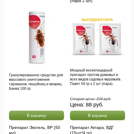
(пара 2 шт)
Мощный инсектицидный
препарат против домовых и
Гранулированное средство для
всех видов садовых муравьёв.
массового уничтожения
Пакет 50 гр х 2 шт (пара).
тараканов, чешуйниц и мокриц.
Банка 100 гр.
Старая цена:
104
руб.
Цена:
88
руб.
В корзину
В корзину
Препарат Экогель, ВР (50
Препарат Актара, ВДГ
мл)
(15шт*4 гр)