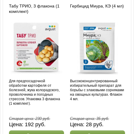
Табу ТРИО, 3 флакона (1
Гербицид Миура, КЭ (4 мл)
комплект)
Для предпосадочной
Высококонцентрированный
обработки картофеля от
избирательный препарат для
болезней, жука колорадского,
борьбы с злаковыми сорняками
проволочника и погодных
на овощных культурах. Флакон
стрессов. Упаковка 3 флакона
4 мл.
(1 комплект).
Старая цена:
230
руб.
Старая цена:
35
руб.
Цена:
192
руб.
Цена:
28
руб.