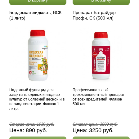
Бордоская жидкость, ВСК
Препарат Батрайдер
(1 литр)
Профи, СК (500 мл)
Надежный фунгицид для
Профессиональный
защиты плодовых и ягодных
трехкомпонентный препарат
культур от болезней весной и в
от всех вредителей. Флакон
период вегетации. Флакон 1
500 мл.
литр.
Старая цена:
1030
руб.
Старая цена:
3500
руб.
Цена:
890
руб.
Цена:
3250
руб.