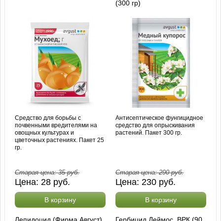
(300 гр)
Средство для борьбы с
Антисептическое фунгицидное
почвенными вредителями на
средство для опрыскивания
овощных культурах и
растений. Пакет 300 гр.
цветочных растениях. Пакет 25
гр.
Старая цена:
35
руб.
Старая цена:
290
руб.
Цена:
28
руб.
Цена:
230
руб.
В корзину
В корзину
Лепидоцид (Фирма Август),
Гербицид Деймос, ВРК (90