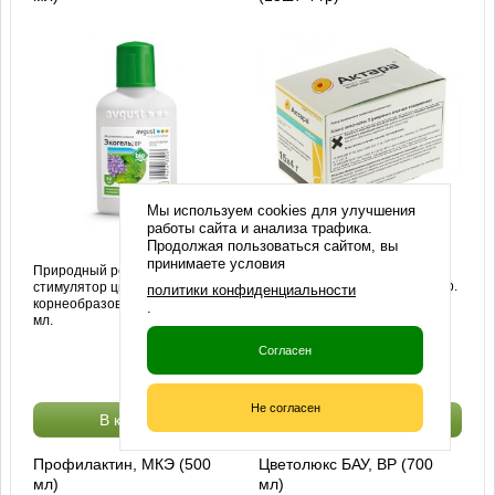
Мы используем cookies для улучшения
работы сайта и анализа трафика.
Продолжая пользоваться сайтом, вы
Эффективное средство для
принимаете условия
защиты растений от
Природный регулятор роста,
вредителей. Бокс 15 шт по 4 гр.
стимулятор цветения и
политики конфиденциальности
корнеобразования. Флакон 50
.
мл.
Согласен
Старая цена:
3925
руб.
Цена:
3225
руб.
Не согласен
В корзину
В корзину
Профилактин, МКЭ (500
Цветолюкс БАУ, ВР (700
мл)
мл)