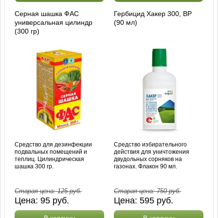
Серная шашка ФАС
Гербицид Хакер 300, ВР
универсальная цилиндр
(90 мл)
(300 гр)
Средство для дезинфекции
Средство избирательного
подвальных помещений и
действия для уничтожения
теплиц. Цилиндрическая
двудольных сорняков на
шашка 300 гр.
газонах. Флакон 90 мл.
Старая цена:
125
руб.
Старая цена:
750
руб.
Цена:
95
руб.
Цена:
595
руб.
В корзину
В корзину