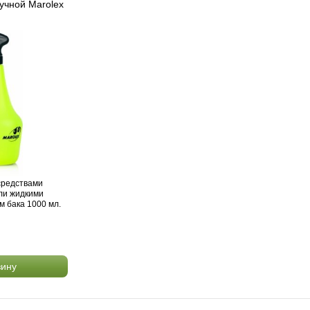
учной Marolex
средствами
ли жидкими
 бака 1000 мл.
зину