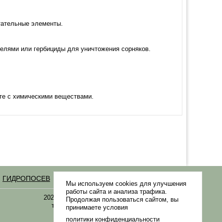
тательные элементы.
телями или гербициды для уничтожения сорняков.
те с химическими веществами.
ГИДРОПОСЕВ
Статьи
Мы используем cookies для улучшения
работы сайта и анализа трафика.
2021-2026 © «Газонная трава, семена газонных
Продолжая пользоваться сайтом, вы
трав: выбор удобрения и средства защиты в
принимаете условия
Gazonov.com»
политики конфиденциальности