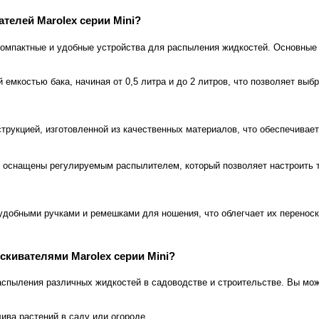
телей Marolex серии Mini?
компактные и удобные устройства для распыления жидкостей. Основные 
 емкостью бака, начиная от 0,5 литра и до 2 литров, что позволяет вы
трукцией, изготовленной из качественных материалов, что обеспечивает
 оснащены регулируемым распылителем, который позволяет настроить т
добными ручками и ремешками для ношения, что облегчает их переноск
скивателями Marolex серии Mini?
распыления различных жидкостей в садоводстве и строительстве. Вы мо
ива растений в саду или огороде.