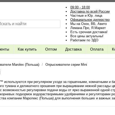
09:00 - 18:00
Доставка по всей России
Частные и Юр. лица
Официальное дилерство
Мы на Озон, ВБ, Авито
Лемана Про, Я.Маркет
Есть срочная доставка!
Все цены актуальны!
Работаем по ЭДО
иенты
Как купить
Оптом
Доставка
Оплата
К
ватели Marolex (Польша)
Опрыскиватели серии Mini
i
I™ используются при регулярном уходе за горшечными, комнатными и б
о тумана и деликатного орошения при выращивании нежной рассады цве
с возможностью регулировки подачи воды от ярко выраженной одной ст
корневых подкормок водорастворимыми удобрениями и регуляторами рос
ства компании Маролекс (Польша) для выполнения больших и важных за