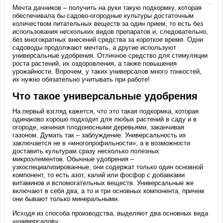
Мечта дачников – получить на руки такую подкормку, которая
обеспечивала бы садово-огородные культуры достаточным
количеством питательных веществ за один прием, то есть без
использования нескольких видов препаратов и, следовательно,
без многократных внесений средства за короткое время. Одни
садоводы продолжают мечтать, а другие используют
универсальные удобрения. Отличное средство для стимуляции
роста растений, их оздоровления, а также повышения
урожайности. Впрочем, у таких универсалов много тонкостей,
их нужно обязательно учитывать при работе!
Что такое универсальные удобрения
На первый взгляд кажется, что это такая подкормка, которая
одинаково хорошо подходит для любых растений в саду и в
огороде, начиная плодоносными деревьями, заканчивая
газоном. Думать так – заблуждение. Универсальность их
заключается не в «многопрофильности», а в возможности
доставить культурам сразу несколько полезных
микроэлементов. Обычные удобрения –
узкоспециализированные, они содержат только один основной
компонент, то есть азот, калий или фосфор с добавками
витаминов и вспомогательных веществ. Универсальные же
включают в себя два, а то и три основных компонента, причем
они бывают только минеральными.
Исходя из способа производства, выделяют два основных вида
«универсалов»: