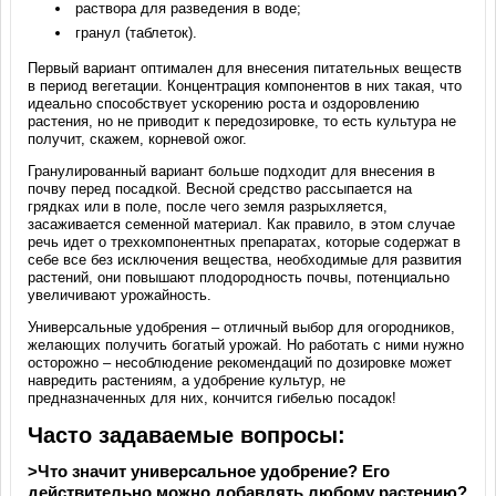
раствора для разведения в воде;
гранул (таблеток).
Первый вариант оптимален для внесения питательных веществ
в период вегетации. Концентрация компонентов в них такая, что
идеально способствует ускорению роста и оздоровлению
растения, но не приводит к передозировке, то есть культура не
получит, скажем, корневой ожог.
Гранулированный вариант больше подходит для внесения в
почву перед посадкой. Весной средство рассыпается на
грядках или в поле, после чего земля разрыхляется,
засаживается семенной материал. Как правило, в этом случае
речь идет о трехкомпонентных препаратах, которые содержат в
себе все без исключения вещества, необходимые для развития
растений, они повышают плодородность почвы, потенциально
увеличивают урожайность.
Универсальные удобрения – отличный выбор для огородников,
желающих получить богатый урожай. Но работать с ними нужно
осторожно – несоблюдение рекомендаций по дозировке может
навредить растениям, а удобрение культур, не
предназначенных для них, кончится гибелью посадок!
Часто задаваемые вопросы:
>Что значит универсальное удобрение? Его
действительно можно добавлять любому растению?