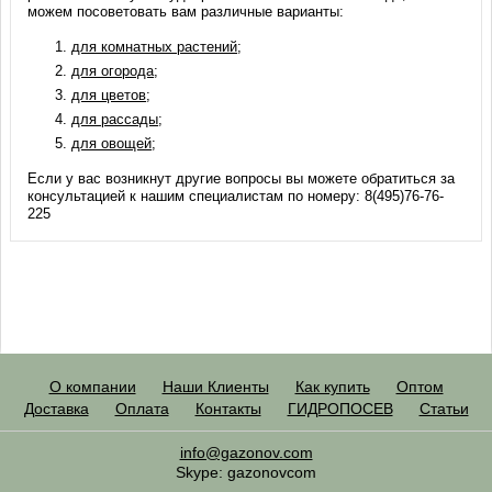
можем посоветовать вам различные варианты:
для комнатных растений
;
для огорода
;
для цветов
;
для рассады
;
для овощей
;
Если у вас возникнут другие вопросы вы можете обратиться за
консультацией к нашим специалистам по номеру: 8(495)76-76-
225
О компании
Наши Клиенты
Как купить
Оптом
Доставка
Оплата
Контакты
ГИДРОПОСЕВ
Статьи
info@gazonov.com
Skype: gazonovcom