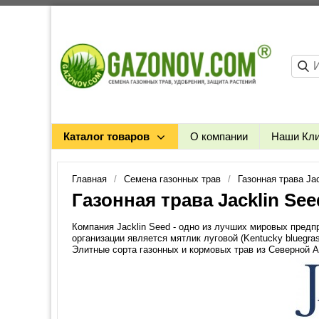
Каталог товаров
О компании
Наши Кл
Главная
Семена газонных трав
Газонная трава Ja
Газонная трава Jacklin Se
Компания Jacklin Seed - одно из лучших мировых предп
организации является мятлик луговой (Kentucky bluegra
Элитные сорта газонных и кормовых трав из Северной А