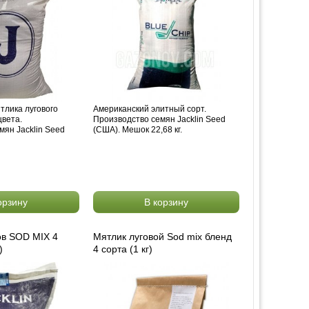
тлика лугового
Американский элитный сорт.
цвета.
Производство семян Jacklin Seed
мян Jacklin Seed
(США). Мешок 22,68 кг.
орзину
В корзину
ов SOD MIX 4
Мятлик луговой Sod mix бленд
)
4 сорта (1 кг)