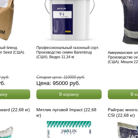
ный бленд.
Профессиональный газонный сорт.
in Seed (США).
Производство семян Barenbrug
Американские эл
(США). Ведро 11,34 кг.
Производство се
(США). Мешок 22,
0
руб.
Старая цена:
110000
руб.
уб.
Цена:
95000
руб.
зину
В корзину
В к
ward (22,68 кг)
Мятлик луговой Impact (22,68
Райграс много
кг)
CSI (22,68 кг)