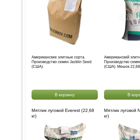
Американские элитные сорта.
Американский элитн
Производство семян Jacklin Seed
Производство семян
(США).
(США). Мешок 22,68 
В корзину
В кор
Мятлик луговой Everest (22,68
Мятлик луговой N
кг)
кг)