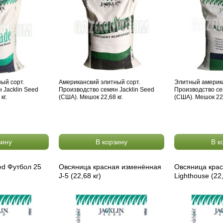
ый сорт.
Американский элитный сорт.
Элитный америка
 Jacklin Seed
Производство семян Jacklin Seed
Производство се
кг.
(США). Мешок 22,68 кг.
(США). Мешок 22,
зину
В корзину
В к
ed Футбол 25
Овсяница красная изменённая
Овсяница крас
J-5 (22,68 кг)
Lighthouse (22,