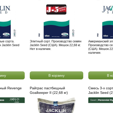
ные сорта.
Элитный сорт. Производство семян
Американский эл
 Jacklin Seed
Jacklin Seed (США). Мешок 22,68 кг.
Производство се
Нет в наличии.
(США). Мешок 22,
наличии.
зину
В корзину
В к
щный Revenge
Райграс пастбищный
Смесь 3-х сор
Goalkeeper II (22,68 кг)
Jacklin Seed (2