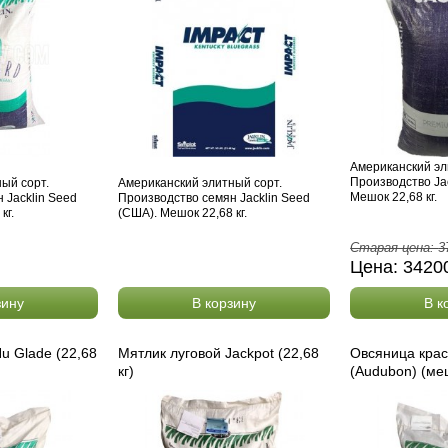
Американский эл
Производство Ja
ый сорт.
Американский элитный сорт.
Мешок 22,68 кг.
 Jacklin Seed
Производство семян Jacklin Seed
кг.
(США). Мешок 22,68 кг.
Старая цена:
3
Цена:
3420
зину
В корзину
В к
u Glade (22,68
Мятлик луговой Jackpot (22,68
Овсяница крас
кг)
(Audubon) (меш