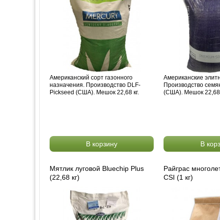
Американский сорт газонного
Американские элитн
назначения. Производство DLF-
Производство семян
Pickseed (США). Мешок 22,68 кг.
(США). Мешок 22,68 
В корзину
В кор
Мятлик луговой Bluechip Plus
Райграс многоле
(22,68 кг)
CSI (1 кг)