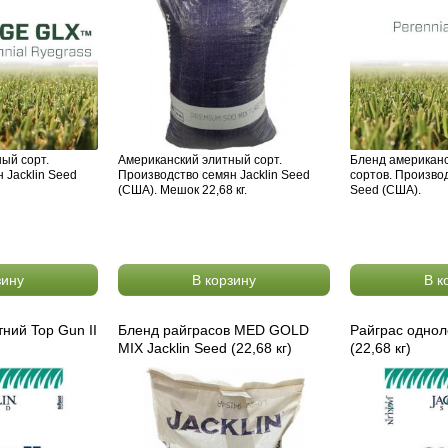
ый сорт.
Американский элитный сорт.
Бленд американс
 Jacklin Seed
Производство семян Jacklin Seed
сортов. Производ
(США). Мешок 22,68 кг.
Seed (США).
зину
В корзину
В к
ний Top Gun II
Бленд райграсов MED GOLD
Райграс однол
MIX Jacklin Seed (22,68 кг)
(22,68 кг)