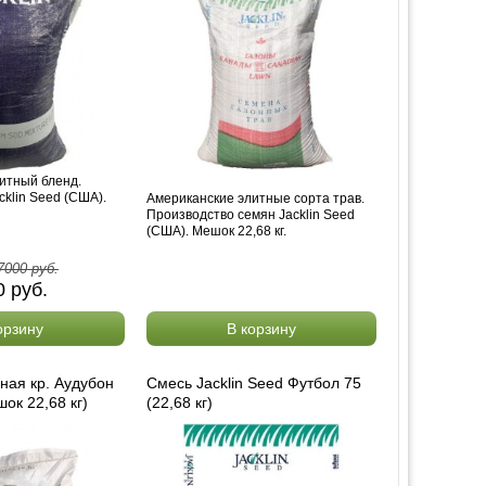
итный бленд.
cklin Seed (США).
Американские элитные сорта трав.
Производство семян Jacklin Seed
(США). Мешок 22,68 кг.
7000
руб.
0
руб.
орзину
В корзину
ная кр. Аудубон
Смесь Jacklin Seed Футбол 75
ок 22,68 кг)
(22,68 кг)