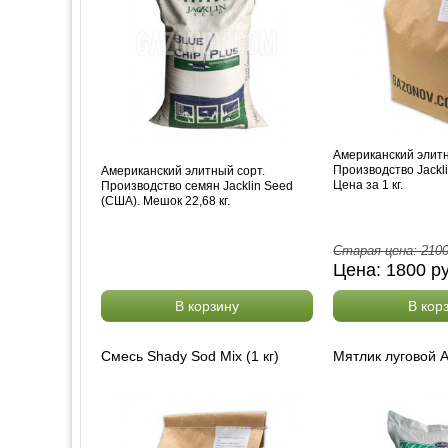
Американский элит
Производство Jackl
Американский элитный сорт.
Цена за 1 кг.
Производство семян Jacklin Seed
(США). Мешок 22,68 кг.
Старая цена:
210
Цена:
1800
р
В корзину
В кор
Смесь Shady Sod Mix (1 кг)
Мятлик луговой A