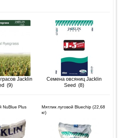
грасов Jacklin
Семена овсяниц Jacklin
ed
(9)
Seed
(8)
й NuBlue Plus
Мятлик луговой Bluechip (22,68
кг)