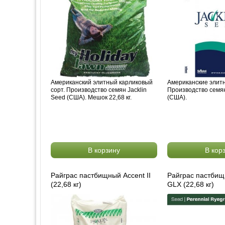
Американский элитный карликовый
Американские элит
сорт. Производство семян Jacklin
Производство семян
Seed (США). Мешок 22,68 кг.
(США).
В корзину
В кор
Райграс пастбищный Accent II
Райграс пастби
(22,68 кг)
GLX (22,68 кг)