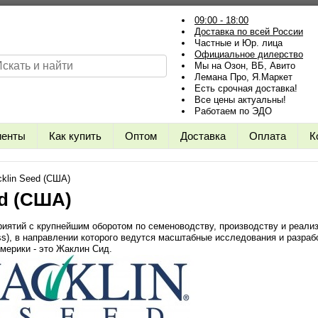
09:00 - 18:00
Доставка по всей России
Частные и Юр. лица
Официальное дилерство
Мы на Озон, ВБ, Авито
Лемана Про, Я.Маркет
Есть срочная доставка!
Все цены актуальны!
Работаем по ЭДО
иенты
Как купить
Оптом
Доставка
Оплата
К
cklin Seed (США)
ed (США)
риятий с крупнейшим оборотом по семеноводству, производству и реали
ss), в направлении которого ведутся масштабные исследования и разраб
мерики - это Жаклин Сид.