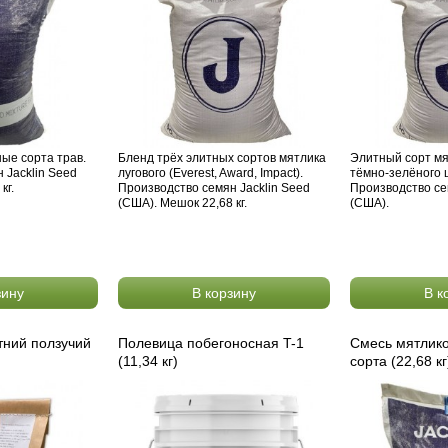
ые сорта трав.
Бленд трёх элитных сортов мятлика
Элитный сорт мя
 Jacklin Seed
лугового (Everest, Award, Impact).
тёмно-зелёного 
кг.
Производство семян Jacklin Seed
Производство се
(США). Мешок 22,68 кг.
(США).
зину
В корзину
В к
тний ползучий
Полевица побегоносная T-1
Смесь мятлик
(11,34 кг)
сорта (22,68 кг