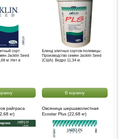
итный сорт.
Бленд элитных сортов полевицы.
мян Jacklin Seed
Производство семян Jacklin Seed
68 кг. Нет в
(США). Ведро 11,34 кг.
орзину
В корзину
тов райграса
Овсяница шершаволистная
2,68 кг)
Ecostar Plus (22,68 кг)