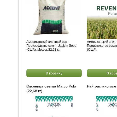
Американский элитный сорт.
Американский элитн
Производство семян Jacklin Seed
Производство семян
(США). Мешок 22,68 кг.
(США).
В корзину
В кор
Овсяница овечья Marco Polo
Райграс многолет
(22,68 кг)