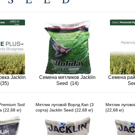
вка Jacklin
Семена мятликов Jacklin
Семена рай
(35)
Seed
(14)
Se
Premium Sod
Мятлик луговой Ворлд Кап (3
Мятлик лугово
 (22,68 кг)
сорта) Jacklin Seed (22,68 кг)
(22,68 кг)