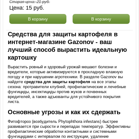
Старая цена:
21
руб.
Цена:
15
руб.
В корзину
В корзину
Средства для защиты картофеля в
интернет-магазине Gazonov - ваш
лучший способ вырастить идеальную
картошку
Вырастить ровный и здоровый урожай мешают болезни и
вредители, которые активизируются в прохладную влажную
погоду и при нарушении агротехники. В разделе Gazonov вы
найдете
средства для защиты картофеля
на все этапы
сезона: протравители клубней, профилактические и лечебные
фунгициды, инсектициды против жуков и почвенных
вредителей, а также адъюванты для устойчивого покрытия
листа.
Основные угрозы и как их сдержать
Фитофтороз (возбудитель Phytophthora infestans) быстрее
развивается при сырости и перепадах температур. Эффективны
профилактические обработки контактными и системными
фунгицидами с интервалом по инструкции, удаление