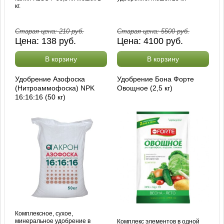
кг.
Старая цена:
210
руб.
Старая цена:
5500
руб.
Цена:
138
руб.
Цена:
4100
руб.
В корзину
В корзину
Удобрение Азофоска
Удобрение Бона Форте
(Нитроаммофоска) NPK
Овощное (2,5 кг)
16:16:16 (50 кг)
Комплексное, сухое,
минеральное удобрение в
Комплекс элементов в одной