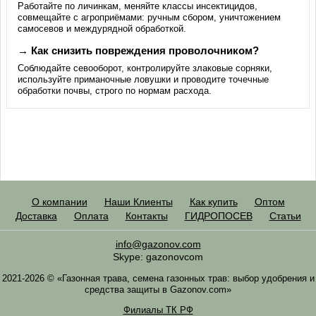
Работайте по личинкам, меняйте классы инсектицидов,
совмещайте с агроприёмами: ручным сбором, уничтожением
самосевов и междурядной обработкой.
→ Как снизить повреждения проволочником?
Соблюдайте севооборот, контролируйте злаковые сорняки,
используйте приманочные ловушки и проводите точечные
обработки почвы, строго по нормам расхода.
О компании
Наши Клиенты
Как купить
Оптом
Доставка
Оплата
Контакты
ГИДРОПОСЕВ
Статьи
info@gazonov.com
Skype: gazonovcom
2021-2026 © «Газонная трава, семена газонных трав: выбор удобрения и
средства защиты в Gazonov.com»
Филиалы ТК РФ