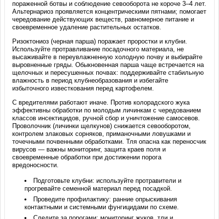
пораженной ботвы и соблюдение севооборота не короче 3–4 лет.
Альтернариоз проявляется концентрическими пятнами; помогает
чередование действующих веществ, равномерное питание и
своевременное удаление растительных остатков.
Ризоктониоз (черная парша) поражает проростки и клубни.
Используйте протравливание посадочного материала, не
высаживайте в переувлажненную холодную почву и выбирайте
выровненные гряды. Обыкновенная парша чаще встречается на
щелочных и пересушенных почвах: поддерживайте стабильную
влажность в период клубнеобразования и избегайте
избыточного известкования перед картофелем.
С вредителями работают иначе. Против колорадского жука
эффективны обработки по молодым личинкам с чередованием
классов инсектицидов, ручной сбор и уничтожение самосевов.
Проволочник (личинки щелкунов) снижается севооборотом,
контролем злаковых сорняков, приманочными ловушками и
точечными почвенными обработками. Тля опасна как переносчик
вирусов — важны мониторинг, защита краев поля и
своевременные обработки при достижении порога
вредоносности.
Подготовьте клубни: используйте протравители и
прогревайте семенной материал перед посадкой.
Проведите профилактику: ранние опрыскивания
контактными и системными фунгицидами по схеме.
Следите за порогами: мониторинг жуков, тли и