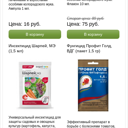
личинками и взрослыми
Флакон 10 мл.
особями колорадского жука.
Ампула 1 мл.
Старая цена:
89
руб.
Цена:
16
руб.
Цена:
75
руб.
В корзину
В корзину
Инсектицид Шарпей, МЭ
Фунгицид Профит Голд,
(1,5 мл)
ВДГ (пакет 1,5 гр)
Универсальный инсектицид для
защиты садовых и овощных
Эффективный препарат в
культур (картофель, капуста,
борьбе с болезнями томатов,