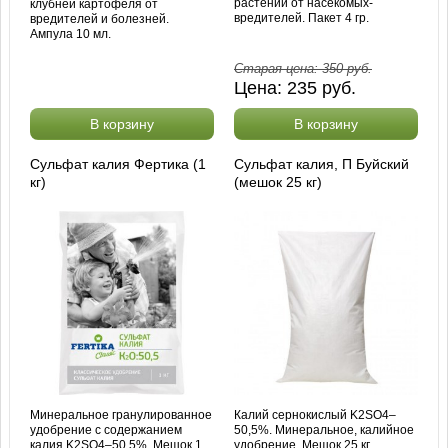
растений от насекомых-
клубней картофеля от
вредителей. Пакет 4 гр.
вредителей и болезней.
Ампула 10 мл.
Старая цена:
350
руб.
Цена:
235
руб.
В корзину
В корзину
Сульфат калия Фертика (1
Сульфат калия, П Буйский
кг)
(мешок 25 кг)
Минеральное гранулированное
Калий сернокислый K2SO4–
удобрение с содержанием
50,5%. Минеральное, калийное
калия K2SO4–50,5%. Мешок 1
удобрение. Мешок 25 кг.