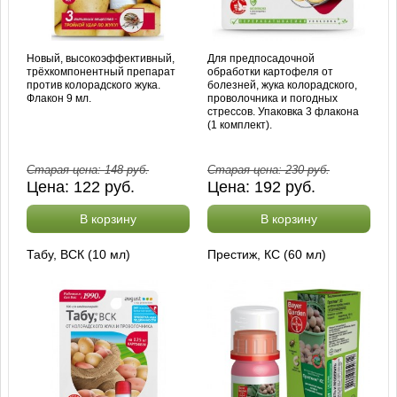
Новый, высокоэффективный,
Для предпосадочной
трёхкомпонентный препарат
обработки картофеля от
против колорадского жука.
болезней, жука колорадского,
Флакон 9 мл.
проволочника и погодных
стрессов. Упаковка 3 флакона
(1 комплект).
Старая цена:
148
руб.
Старая цена:
230
руб.
Цена:
122
руб.
Цена:
192
руб.
В корзину
В корзину
Табу, ВСК (10 мл)
Престиж, КС (60 мл)