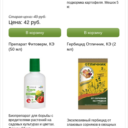
подкормка картофеля. Мешок 5
кг.
Старая цена:
49
руб.
Цена:
42
руб.
В корзину
В корзину
Препарат Фитоверм, КЭ
Гербицид Отличник, КЭ (2
(50 мл)
мл)
Биопрепарат для борьбы с
вредителями растений на
Эксклюзивный гербицид от
садовых культурах и цветах.
злаковых сорняков в овощных