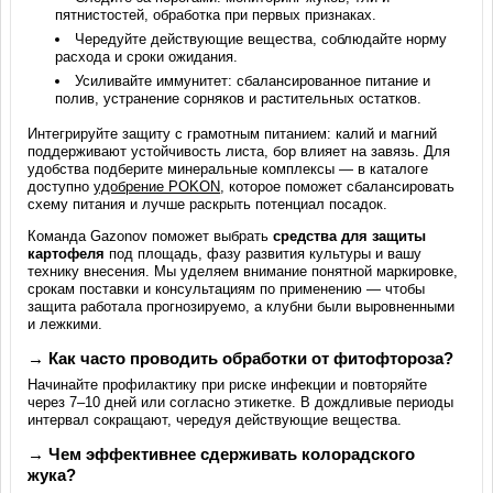
пятнистостей, обработка при первых признаках.
Чередуйте действующие вещества, соблюдайте норму
расхода и сроки ожидания.
Усиливайте иммунитет: сбалансированное питание и
полив, устранение сорняков и растительных остатков.
Интегрируйте защиту с грамотным питанием: калий и магний
поддерживают устойчивость листа, бор влияет на завязь. Для
удобства подберите минеральные комплексы — в каталоге
доступно
удобрение POKON
, которое поможет сбалансировать
схему питания и лучше раскрыть потенциал посадок.
Команда Gazonov поможет выбрать
средства для защиты
картофеля
под площадь, фазу развития культуры и вашу
технику внесения. Мы уделяем внимание понятной маркировке,
срокам поставки и консультациям по применению — чтобы
защита работала прогнозируемо, а клубни были выровненными
и лежкими.
→ Как часто проводить обработки от фитофтороза?
Начинайте профилактику при риске инфекции и повторяйте
через 7–10 дней или согласно этикетке. В дождливые периоды
интервал сокращают, чередуя действующие вещества.
→ Чем эффективнее сдерживать колорадского
жука?