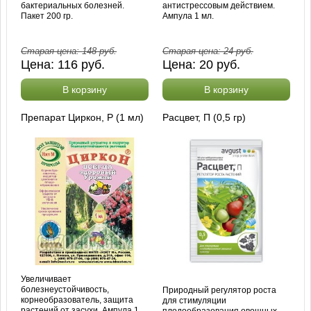
бактериальных болезней.
антистрессовым действием.
Пакет 200 гр.
Ампула 1 мл.
Старая цена:
148
руб.
Старая цена:
24
руб.
Цена:
116
руб.
Цена:
20
руб.
В корзину
В корзину
Препарат Циркон, Р (1 мл)
Расцвет, П (0,5 гр)
Увеличивает
болезнеустойчивость,
Природный регулятор роста
корнеобразователь, защита
для стимуляции
растений от засухи. Ампула 1
плодообразования овощных