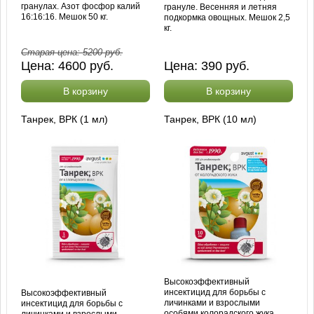
гранулах. Азот фосфор калий
грануле. Весенняя и летняя
16:16:16. Мешок 50 кг.
подкормка овощных. Мешок 2,5
кг.
Старая цена:
5200
руб.
Цена:
4600
руб.
Цена:
390
руб.
В корзину
В корзину
Танрек, ВРК (1 мл)
Танрек, ВРК (10 мл)
Высокоэффективный
инсектицид для борьбы с
Высокоэффективный
личинками и взрослыми
инсектицид для борьбы с
особями колорадского жука.