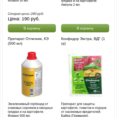
Флакон 50 мл.
грядках и на картофеле.
Ампула 2 мл.
Старая цена:
240
руб.
Цена:
190
руб.
В корзину
В корзину
Препарат Отличник, КЭ
Конфидор Экстра, ВДГ (1
(500 мл)
гр)
Эксклюзивный гербицид от
Препарат для защиты
злаковых сорняков в овощных
картофеля, томатов и огурцов
грядках и на картофеле.
от насекомых-вредителей.
Флакон 500 мл.
Байер (Германия).