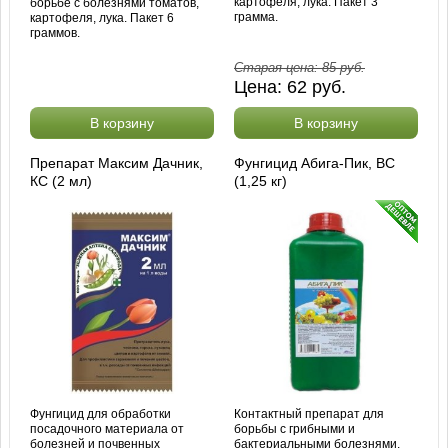
картофеля, лука. Пакет 3
борьбе с болезнями томатов,
грамма.
картофеля, лука. Пакет 6
граммов.
Старая цена:
85
руб.
Цена:
62
руб.
В корзину
В корзину
Препарат Максим Дачник,
Фунгицид Абига-Пик, ВС
КС (2 мл)
(1,25 кг)
Фунгицид для обработки
Контактный препарат для
посадочного материала от
борьбы с грибными и
болезней и почвенных
бактериальными болезнями.