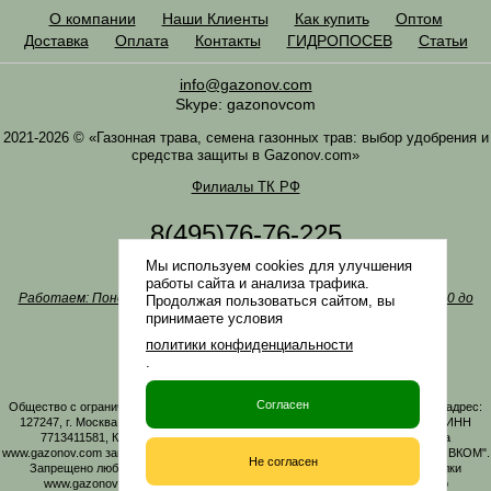
О компании
Наши Клиенты
Как купить
Оптом
Доставка
Оплата
Контакты
ГИДРОПОСЕВ
Статьи
info@gazonov.com
Skype: gazonovcom
2021-2026 © «Газонная трава, семена газонных трав: выбор удобрения и
средства защиты в Gazonov.com»
Филиалы ТК РФ
8(495)76-76-225
8(985)76-76-335
Мы используем cookies для улучшения
Наша почта
info@gazonov.com
работы сайта и анализа трафика.
Работаем: Понедельник-четверг с 10:00 до 18:00, пятница - с 10:00 до
Продолжая пользоваться сайтом, вы
17:00
принимаете условия
Наши награды и письма
политики конфиденциальности
Политика конфиденциальности
.
Заказать обратный звонок
Согласен
Общество с ограниченной ответственностью «ГАЗОНОВКОМ» Юридический адрес:
127247, г. Москва, Дмитровское ш., д. 100, стр. 2, этаж 01, помещение 3106 ИНН
7713411581, КПП 771301001 ОГРН 1167746161219. Все материалы сайта
www.gazonov.com защищены авторским правом и принадлежат ООО "ГАЗОНОВКОМ".
Не согласен
Запрещено любое копирование материалов сайта без активной гиперссылки
www.gazonov.com. Данный сайт и его содержимое носит исключительно