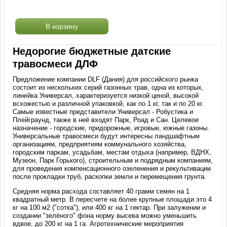
В корзину
Недорогие бюджетные датские
травосмеси ДЛФ
Предложение компании DLF (Дания) для российского рынка
состоит из нескольких серий газонных трав, одна из которых,
линейка Универсал, характеризуется низкой ценой, высокой
всхожестью и различной упаковкой, как по 1 кг, так и по 20 кг.
Самые известные представители Универсал - Робустика и
Плейграунд, также в неё входят Парк, Роад и Сан. Целевое
назначение - городские, придорожные, игровые, южные газоны.
Универсальные травосмеси будут интересны ландшафтным
организациям, предприятиям коммунального хозяйства,
городским паркам, усадьбам, местам отдыха (например, ВДНХ,
Музеон, Парк Горького), строительным и подрядным компаниям,
для проведения компенсационного озеленения и рекультивации
после прокладки труб, раскопки земли и перемещения грунта.
Средняя норма расхода составляет 40 грамм семян на 1
квадратный метр. В пересчете на более крупные площади это 4
кг на 100 м2 ("сотка"), или 400 кг на 1 гектар. При залужении и
создании "зелёного" фона норму высева можно уменьшить
вдвое, до 200 кг на 1 га. Агротехнические мероприятия