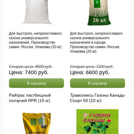
Для быстрого, неприхотливого
Для быстрого, неприхотливого
газона универсального
газона универсального
назначения. Производство
назначения в городе.
семян: Россия. Упаковка (20 кг).
Производство семян: Россия.
Упаковка (20 кг).
Старая цена:
8500
руб.
Старая цена:
7100
руб.
Цена:
7400
руб.
Цена:
6600
руб.
В корзину
В корзину
Райграс пастбищный
Травосмесь Газоны Канады
ползучий RPR (15 кг)
Спорт 50 (10 кг)