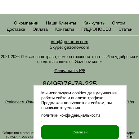
О компании
Наши Клиенты
Как купить
Оптом
Доставка
Оплата
Контакты
ГИДРОПОСЕВ
Статьи
info@gazonov.com
Skype: gazonovcom
2021-2026 © «Газонная трава, семена газонных трав: выбор удобрения и
средства защиты в Gazonov.com»
Филиалы ТК РФ
8(495)76-76-225
8(985)76-76-335
Мы используем cookies для улучшения
Наша почта
info@gazonov.com
работы сайта и анализа трафика.
Работаем: Понедельник-четверг с 10:00 до 18:00, пятница - с 10:00 до
Продолжая пользоваться сайтом, вы
17:00
принимаете условия
Наши награды и письма
политики конфиденциальности
Политика конфиденциальности
.
Заказать обратный звонок
Согласен
Общество с ограниченной ответственностью «ГАЗОНОВКОМ» Юридический адрес:
127247, г. Москва, Дмитровское ш., д. 100, стр. 2, этаж 01, помещение 3106 ИНН