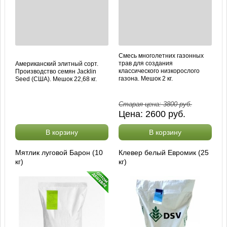
Смесь многолетних газонных
трав для создания
Американский элитный сорт.
классического низкорослого
Производство семян Jacklin
газона. Мешок 2 кг.
Seed (США). Мешок 22,68 кг.
Старая цена:
3800
руб.
Цена:
2600
руб.
В корзину
В корзину
Мятлик луговой Барон (10
Клевер белый Евромик (25
кг)
кг)