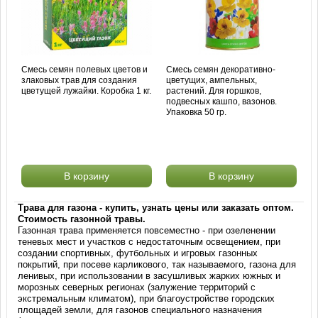
Смесь семян полевых цветов и
Смесь семян декоративно-
злаковых трав для создания
цветущих, ампельных,
цветущей лужайки. Коробка 1 кг.
растений. Для горшков,
подвесных кашпо, вазонов.
Упаковка 50 гр.
В корзину
В корзину
Трава для газона - купить, узнать цены или заказать оптом.
Стоимость газонной травы.
Газонная трава применяется повсеместно - при озеленении
теневых мест и участков с недостаточным освещением, при
создании спортивных, футбольных и игровых газонных
покрытий, при посеве карликового, так называемого, газона для
ленивых, при использовании в засушливых жарких южных и
морозных северных регионах (залужение территорий с
экстремальным климатом), при благоустройстве городских
площадей земли, для газонов специального назначения