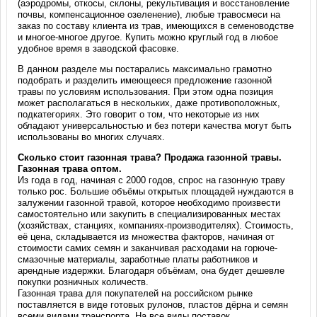
(аэродромы, откосы, склоны, рекультивация и восстановление
почвы, компенсационное озеленение), любые травосмеси на
заказ по составу клиента из трав, имеющихся в семеноводстве
и многое-многое другое. Купить можно круглый год в любое
удобное время в заводской фасовке.
В данном разделе мы постарались максимально грамотно
подобрать и разделить имеющееся предложение газонной
травы по условиям использования. При этом одна позиция
может располагаться в нескольких, даже противоположных,
подкатегориях. Это говорит о том, что некоторые из них
обладают универсальностью и без потери качества могут быть
использованы во многих случаях.
Сколько стоит газонная трава? Продажа газонной травы.
Газонная трава оптом.
Из года в год, начиная с 2000 годов, спрос на газонную траву
только рос. Большие объёмы открытых площадей нуждаются в
залужении газонной травой, которое необходимо произвести
самостоятельно или закупить в специализированных местах
(хозяйствах, станциях, компаниях-производителях). Стоимость,
её цена, складывается из множества факторов, начиная от
стоимости самих семян и заканчивая расходами на горюче-
смазочные материалы, заработные платы работников и
арендные издержки. Благодаря объёмам, она будет дешевле
покупки розничных количеств.
Газонная трава для покупателей на российском рынке
поставляется в виде готовых рулонов, пластов дёрна и семян
всеми видами транспорта. На все виды поставок