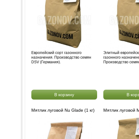
Европейский сорт газонного
Элитный европейск
назначения. Производство семян
газонного назначен
DSV (Германия).
Производство семян
В корзину
В кор
Мятлик луговой Nu Glade (1 кг)
Мятлик луговой М