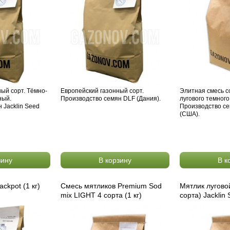
ый сорт. Тёмно-
Европейский газонный сорт.
Элитная смесь с
ный.
Производство семян DLF (Дания).
лугового темного
 Jacklin Seed
Производство се
(США).
зину
В корзину
В к
ckpot (1 кг)
Смесь мятликов Premium Sod
Мятлик лугово
mix LIGHT 4 сорта (1 кг)
сорта) Jacklin 