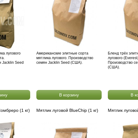
ка лугового
Американские элитные сорта
Бленд трёх элит
та.
мятлика лугового. Производство
лугового (Everest
 Jacklin Seed
семян Jacklin Seed (США).
Производство се
(США).
зину
В корзину
В к
омбреро (1 кг)
Мятлик луговой BlueChip (1 кг)
Мятлик луговой