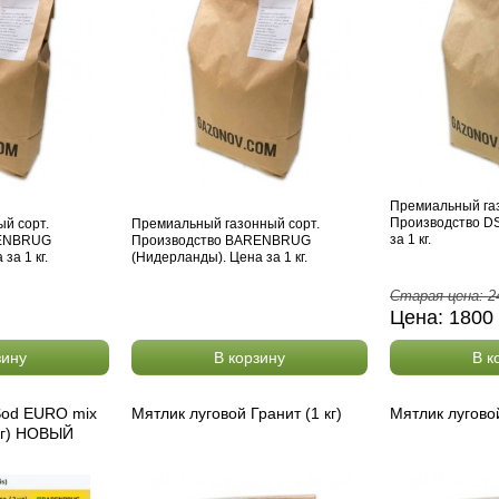
Премиальный газ
Производство DS
й сорт.
Премиальный газонный сорт.
за 1 кг.
RENBRUG
Производство BARENBRUG
за 1 кг.
(Нидерланды). Цена за 1 кг.
Старая цена:
2
Цена:
1800
зину
В корзину
В к
Sod EURO mix
Мятлик луговой Гранит (1 кг)
Мятлик луговой
 кг) НОВЫЙ