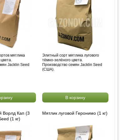
ортов мятлика
Элитный сорт мятлика лугового
 цвета.
тёмно-зелёного цвета.
мян Jacklin Seed
Производство семян Jacklin Seed
(США).
орзину
В корзину
й Ворлд Кап (3
Мятлик луговой Геронимо (1 кг)
Seed (1 кг)