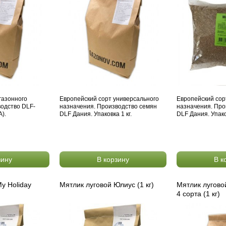
газонного
Европейский сорт универсального
Европейский сор
водство DLF-
назначения. Производство семян
назначения. Про
).
DLF Дания. Упаковка 1 кг.
DLF Дания. Упаков
зину
В корзину
В к
y Holiday
Мятлик луговой Юлиус (1 кг)
Мятлик лугово
)
4 сорта (1 кг)