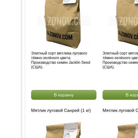
Элитный сорт мятлика лугового
Элитный сорт мятли
тёмно-зелёного цвета.
тёмно-зелёного цве
Производство семян Jacklin Seed
Производство семян
(США).
(США).
В корзину
В кор
Мятлик луговой Санрей (1 кг)
Мятлик луговой С