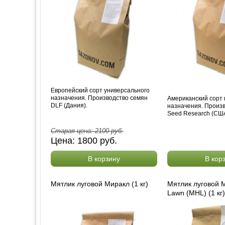
Европейский сорт универсального
назначения. Производство семян
Американский сорт 
DLF (Дания).
назначения. Произ
Seed Research (США
Старая цена:
2100
руб.
Цена:
1800
руб.
В корзину
В кор
Мятлик луговой Миракл (1 кг)
Мятлик луговой M
Lawn (MHL) (1 кг