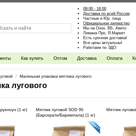
09:00 - 18:00
Доставка по всей России
Частные и Юр. лица
Официальное дилерство
Мы на Озон, ВБ, Авито
Лемана Про, Я.Маркет
Есть срочная доставка!
Все цены актуальны!
Работаем по ЭДО
иенты
Как купить
Оптом
Доставка
Оплата
К
уговой
Маленькая упаковка мятлика лугового
ка лугового
руклоун (1 кг)
Мятлик луговой SOD 95
Мятлик луговой
(Барсерати/Баримпала) (1 кг)