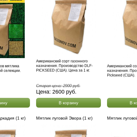
Американский сорт газонного
назначения. Производство DLF-
ов мятлика
Американский со
PICKSEED (США). Цена за 1 кг.
ой селекции.
назначения. Про
Pickseed (США).
Старая цена:
2900
руб.
Цена:
2600
руб.
зину
В корзину
В к
ркадия (1 кг)
Мятлик луговой Эвора (1 кг)
Мятлик луговой