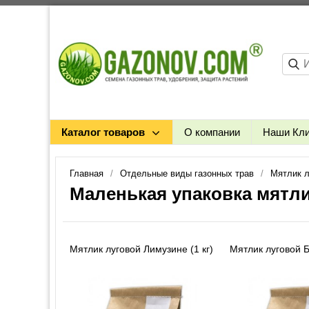
Каталог товаров
О компании
Наши Кл
Главная
Отдельные виды газонных трав
Мятлик л
Маленькая упаковка мятли
Мятлик луговой Лимузине (1 кг)
Мятлик луговой Б