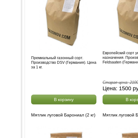
Европейский сорт у
назначения. Произ
Премиальный газонный сорт.
Feldsaaten (Германия
Производство DSV (Германия). Цена
за 1 кг.
Старая цена:
210
Цена:
1500
р
В корзину
В кор
Мятлик луговой Барониал (2 кг)
Мятлик луговой Б