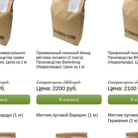
ниверсального
Премиальный газонный бленд
Прекрасный газо
водство семян
мятлика лугового (2 сорта).
Производство 
). Цена за 1 кг.
Производство Barenbrug
(Нидерланды). Це
(Нидерланды). Цена за 1 кг.
0
руб.
Старая цена:
2800
руб.
Старая цена:
2
уб.
Цена:
2200
руб.
Цена:
2100
зину
В корзину
В к
ардук (1 кг)
Мятлик луговой Баририс (1 кг)
Мятлик лугово
Германия (1 кг