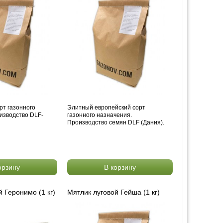
рт газонного
Элитный европейский сорт
изводство DLF-
газонного назначения.
Производство семян DLF (Дания).
орзину
В корзину
 Геронимо (1 кг)
Мятлик луговой Гейша (1 кг)