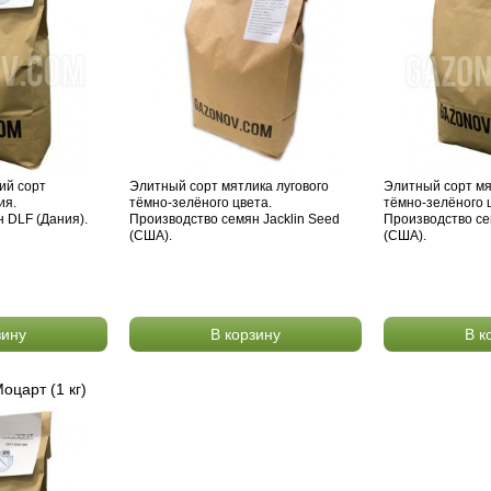
ий сорт
Элитный сорт мятлика лугового
Элитный сорт мя
ия.
тёмно-зелёного цвета.
тёмно-зелёного 
 DLF (Дания).
Производство семян Jacklin Seed
Производство се
(США).
(США).
зину
В корзину
В к
оцарт (1 кг)