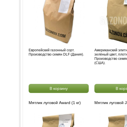
Европейский газонный сорт.
Американский элитн
Производство семян DLF (Дания).
зелёный цвет, плот
Производство семян
(США).
В корзину
В кор
Мятлик луговой Award (1 кг)
Мятлик луговой Ja