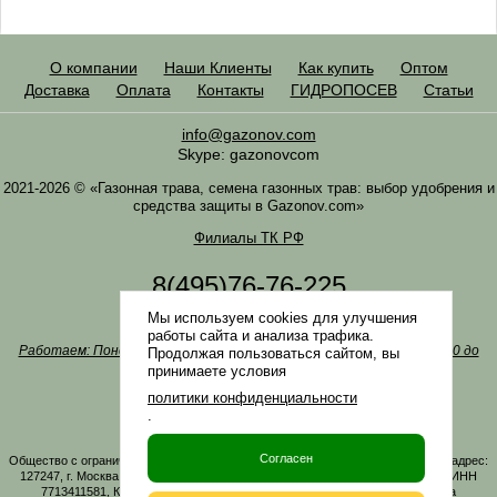
О компании
Наши Клиенты
Как купить
Оптом
Доставка
Оплата
Контакты
ГИДРОПОСЕВ
Статьи
info@gazonov.com
Skype: gazonovcom
2021-2026 © «Газонная трава, семена газонных трав: выбор удобрения и
средства защиты в Gazonov.com»
Филиалы ТК РФ
8(495)76-76-225
8(985)76-76-335
Мы используем cookies для улучшения
Наша почта
info@gazonov.com
работы сайта и анализа трафика.
Работаем: Понедельник-четверг с 10:00 до 18:00, пятница - с 10:00 до
Продолжая пользоваться сайтом, вы
17:00
принимаете условия
Наши награды и письма
политики конфиденциальности
Политика конфиденциальности
.
Заказать обратный звонок
Согласен
Общество с ограниченной ответственностью «ГАЗОНОВКОМ» Юридический адрес:
127247, г. Москва, Дмитровское ш., д. 100, стр. 2, этаж 01, помещение 3106 ИНН
7713411581, КПП 771301001 ОГРН 1167746161219. Все материалы сайта