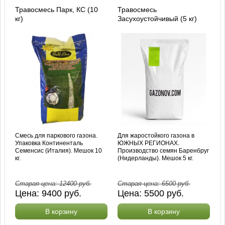
Травосмесь Парк, КС (10
Травосмесь
кг)
Засухоустойчивый (5 кг)
Смесь для паркового газона.
Для жаростойкого газона в
Упаковка Континенталь
ЮЖНЫХ РЕГИОНАХ.
Семенсис (Италия). Мешок 10
Производство семян Баренбруг
кг.
(Нидерланды). Мешок 5 кг.
Старая цена:
12400
руб.
Старая цена:
6500
руб.
Цена:
9400
руб.
Цена:
5500
руб.
В корзину
В корзину