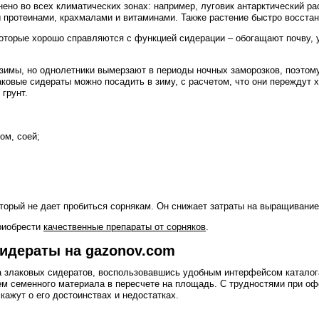
нено во всех климатических зонах: например, луговик антарктический р
 протеинами, крахмалами и витаминами. Также растение быстро восста
оторые хорошо справляются с функцией сидерации – обогащают почву, 
имы, но однолетники вымерзают в периоды ночных заморозков, поэтому
лаковые сидераты можно посадить в зиму, с расчетом, что они переждут 
 грунт.
ом, соей;
торый не дает пробиться сорнякам. Он снижает затраты на выращивани
приобрести
качественные препараты от сорняков
.
сидераты на gazonov.com
а злаковых сидератов, воспользовавшись удобным интерфейсом каталога
м семенного материала в пересчете на площадь. С трудностями при о
кажут о его достоинствах и недостатках.