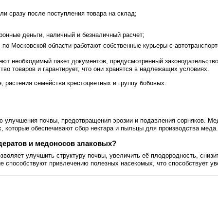
ли сразу после поступления товара на склад;
ронные деньги, наличный и безналичный расчет;
 по Московской области работают собственные курьеры с автотранспорт
еют необходимый пакет документов, предусмотренный законодательств
тво товаров и гарантирует, что они хранятся в надлежащих условиях.
, растения семейства крестоцветных и группу бобовых.
ю улучшения почвы, предотвращения эрозии и подавления сорняков. Мед
, которые обеспечивают сбор нектара и пыльцы для производства меда.
ератов и медоносов злаковых?
оляет улучшить структуру почвы, увеличить её плодородность, снизить
ые способствуют привлечению полезных насекомых, что способствует у