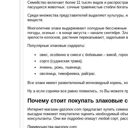
Семейство включает более 11 тысяч видов и распростра
пасущихся животных: сочные травянистые стебли богаты
Среди множества представителей выделяют культуры, к
веществ.
Многолетние злаки выдерживают холодные бесснежные з
погоды, осенью – в конце августа – начале сентября. З
зрелости колосков, растения перекапывают, заделывая в
Популярные злаковые сидераты:
овес, особенно в смеси с бобовыми – викой, горох
сорго (суданская трава);
ячмень, рожь, пшеница;
овсяница, тимофеевка, райграс.
Все злаки имеют разветвленный мочковидный корень, ко
Ну а если сорняки все равно появились, то Вы можете 
Почему стоит покупать злаковые 
Интернет-магазин gazonov.com предлагает купить семен
высадки поможет покупателю оценить необходимый объе
консультанты. Они же подробно опишут любой сорт, расс
Преимущества gazonov.com: