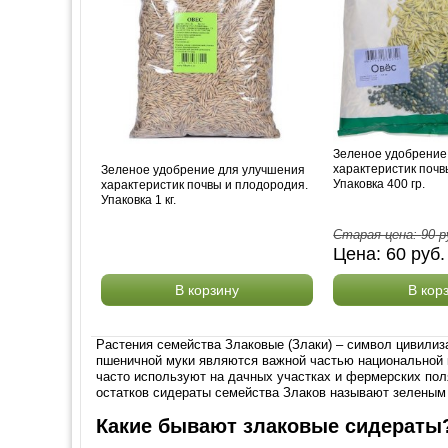
Зеленое удобрение
характеристик почв
Зеленое удобрение для улучшения
Упаковка 400 гр.
характеристик почвы и плодородия.
Упаковка 1 кг.
Старая цена:
90
р
Цена:
60
руб
В корзину
В кор
Растения семейства Злаковые (Злаки) – символ цивилиза
пшеничной муки являются важной частью национальной 
часто используют на дачных участках и фермерских пол
остатков сидераты семейства Злаков называют зеленым
Какие бывают злаковые сидераты