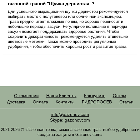
газонной травой "Щучка дернистая"?
Для успешного выращивания щучки дернистой рекомендуется
выбирать место с полутеневой или солнечной экспозицией.
Трава предпочитает влажные почвы, но хорошо переносит и
небольшие периоды засухи. Регулярное поливание в периоды
засухи помогает поддерживать здоровье растения. Чтобы
сохранить декоративность, рекомендуется удалять отцветшие
цветковые метёлки. Также можно проводить регулярные
удобрения, чтобы обеспечить хороший рост и развитие травы.
О компании
Наши Клиенты
Как купить
Оптом
Доставка
Оплата
Контакты
ГИДРОПОСЕВ
Статьи
info@gazonov.com
Skype: gazonovcom
2021-2026 © «Газонная трава, семена газонных трав: выбор удобрения и
средства защиты в Gazonov.com»