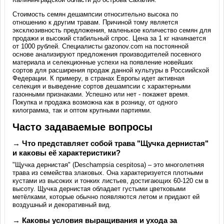
Стоимость семян дешампсии относительно высока по
отношению к другим травам. Причиной тому является
эксклюзивность предложения, маленькое количество семян для
продажи и высокий стабильный спрос. Цена за 1 кг начинается
от 1000 рублей. Специалисты gazonov.com на постоянной
основе анализируют предложения производителей посевного
материала и селекционные успехи на появление новейших
сортов для расширения продаж данной культуры в Россиийской
Федерации. К примеру, в странах Европы идет активная
селекция и выведение сортов дешампсии с характерными
газонными признаками. Успешно или нет - покажет время.
Покупка и продажа возможна как в розницу, от одного
килограмма, так и оптом крупными партиями.
Часто задаваемые вопросы
→ Что представляет собой трава "Щучка дернистая"
и каковы её характеристики?
"Щучка дернистая" (Deschampsia cespitosa) – это многолетняя
трава из семейства злаковых. Она характеризуется плотными
кустами из высоких и тонких листьев, достигающих 60-120 см в
высоту. Щучка дернистая обладает густыми цветковыми
метёлками, которые обычно появляются летом и придают ей
воздушный и декоративный вид.
→ Каковы условия выращивания и ухода за