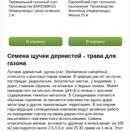
Премиальный газонный сорт.
Европейский сорт газонного
Производство BARENBRUG
назначения. Производство
(Нидерланды). Цена за мешок
Barenbrug (Нидерланды).
2 кг.
Мешок 25 кг.
В корзину
В корзину
Семена щучки дернистой - трава для
газона
Луговик дернистый, щучка (лат. Deshampsia caespitosa)
относится к рыхлокустовым травам. В природе растет на лугах,
пастбищах, редколесьях, болотистых местах, у водоемов, у
дорог, главным образом, на влажных и бедных почвах. Может
произрастать на кислых почвах (рН<4) и почвах с высоким
содержанием тяжелых металлов. В Скандинавии считается
обычным сорняком, встречается повсеместно вдоль дорог,
автострад и других прилегающих территориях. В последние
годы ведущие селекционные компании ведут активную работу
по выведению сортов луговика дернистого для более
масштабного повсеместного использования. Семена
относительно мелкие, всхожесть дружная и интенсивная, на 100
м2 расходуется около 2,5-3,0 кг, или 25-30 грамм на 1 кв.м. Этот