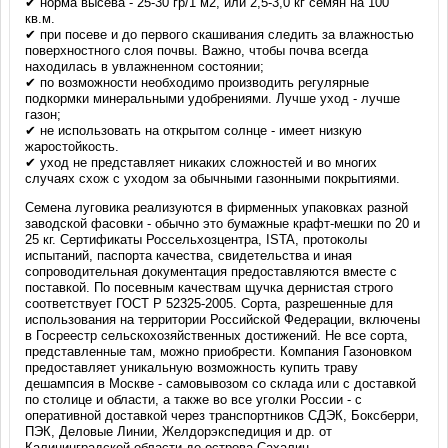
✔ норма высева - 25-30 гр/1 м2, или 2,5-3,0 кг семян на 100
кв.м.
✔ при посеве и до первого скашивания следить за влажностью
поверхностного слоя почвы. Важно, чтобы почва всегда
находилась в увлажненном состоянии;
✔ по возможности необходимо производить регулярные
подкормки минеральными удобрениями. Лучше уход - лучше
газон;
✔ не использовать на открытом солнце - имеет низкую
жаростойкость.
✔ уход не представляет никаких сложностей и во многих
случаях схож с уходом за обычными газонными покрытиями.
Семена луговика реализуются в фирменных упаковках разной
заводской фасовки - обычно это бумажные крафт-мешки по 20 и
25 кг. Сертификаты Россельхозцентра, ISTA, протоколы
испытаний, паспорта качества, свидетельства и иная
сопроводительная документация предоставляются вместе с
поставкой. По посевным качествам щучка дернистая строго
соответствует ГОСТ Р 52325-2005. Сорта, разрешенные для
использования на территории Российской Федерации, включены
в Госреестр сельскохозяйственных достижений. Не все сорта,
представленные там, можно приобрести. Компания Газоновком
предоставляет уникальную возможность купить траву
дешампсия в Москве - самовывозом со склада или с доставкой
по столице и области, а также во все уголки России - с
оперативной доставкой через транспортников СДЭК, Боксберри,
ПЭК, Деловые Линии, Желдорэкспедиция и др. от
Калининградской области до острова Сахалин.