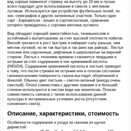
вид хорошо переносит стрижку на высоту до 10 мм и лучше
всего подходит для использования в смесях с мятликом
луговым. Используется при устройстве футбольных полей, ти-
зон, семи-рафов и других затененных участков. Только один
сорт - Баркампсия - вошел в сортоиспытания, сравнение
которого проводилось с сортами мятлика лугового.
Вид обладает хорошей зимостойкостью, теневынослив и
устойчивый к вытаптыванию за счет высокой плотности побегов.
Весной трогается в рост быстрее и набирает силу раньше, чем
мятлик луговой, но не так быстро и так рано как райграс. Листья
плоские или скрученные, рифленые и шероховатые на верхней
стороне. Листья с течением времени становятся твердыми и
острыми за счет содержания в них кремниевой кислоты
(H4SiO4). Содержание кремниевой кислоты в листьях приводит
к тому, что после стрижки не острыми или в плохом состоянии
газонокосилками поверхность газона выглядит обтрепанной и
блеклой. Обычно цвет листьев – светло-зеленый (иногда очень
светлый). Плохо совместима с другими травами и в большей
степени используется в чистом виде как монопосев. Плохая
совместимость связана с типом использования данной
культуры в экстремальных условиях роста (отсутствие
солнечного света).
Описание, характеристики, стоимость
Особенности содержания и ухода за газоном из щучки
дернистой: