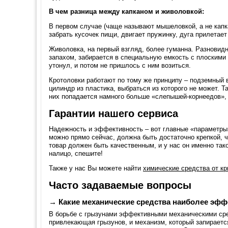
В чем разница между капканом и живоловкой:
В первом случае (чаще называют мышеловкой, а не капк
забрать кусочек пищи, двигает пружинку, дуга прилетает
Живоловка, на первый взгляд, более гуманна. Разновидн
запахом, забирается в специальную емкость с плоскими 
утонул, и потом не пришлось с ним возиться.
Кротоловки работают по тому же принципу – подземный 
цилиндр из пластика, выбраться из которого не может. Т
них попадается намного больше «слепышей-корнеедов», у
Гарантии нашего сервиса
Надежность и эффективность – вот главные «параметры»
можно прямо сейчас, должна быть достаточно крепкой, ч
товар должен быть качественным, и у нас он именно так
налицо, спешите!
Также у нас Вы можете найти
химические средства от к
Часто задаваемые вопросы
→ Какие механические средства наиболее эфф
В борьбе с грызунами эффективными механическими сре
привлекающая грызунов, и механизм, который запираетс