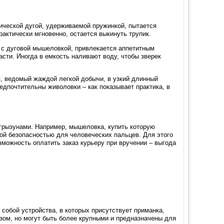
ической дугой, удерживаемой пружинкой, пытается
рактически мгновенно, остается выкинуть трупик.
ае с дуговой мышеловкой, привлекается аппетитным
асти. Иногда в емкость наливают воду, чтобы зверек
я, ведомый жаждой легкой добычи, в узкий длинный
редпочтительны живоловки – как показывает практика, в
 грызунами. Например, мышеловка, купить которую
ной безопасностью для человеческих пальцев. Для этого
зможность оплатить заказ курьеру при вручении – выгода
обой устройства, в которых присутствует приманка,
зом, но могут быть более крупными и предназначены для