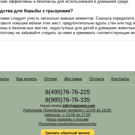
вушек эффективны и безопасны для использования в домашней среде.
едства для борьбы с грызунами?
унами следует учесть несколько важных моментов. Сначала определите 
тавьте ловушки вблизи этих мест, предпочтительно вдоль стен или под 
лены в безопасных местах, недоступных для детей и домашних животных
поэтому не забывайте следить за ними и принимать соответствующие м
енты
Как купить
Оптом
Доставка
Оплата
Контакты
8(495)76-76-225
8(985)76-76-335
Наша почта
info@gazonov.com
Работаем: Понедельник-четверг с 10:00 до 18:00,
пятница - с 10:00 до 17:00
Наши награды и письма
Политика конфиденциальности
Заказать обратный звонок