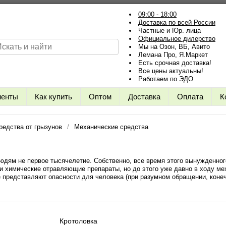
09:00 - 18:00
Доставка по всей России
Частные и Юр. лица
Официальное дилерство
Мы на Озон, ВБ, Авито
Лемана Про, Я.Маркет
Есть срочная доставка!
Все цены актуальны!
Работаем по ЭДО
иенты
Как купить
Оптом
Доставка
Оплата
К
редства от грызунов
Механические средства
юдям не первое тысячелетие. Собственно, все время этого вынужденног
 химические отравляющие препараты, но до этого уже давно в ходу мех
 представляют опасности для человека (при разумном обращении, коне
Кротоловка