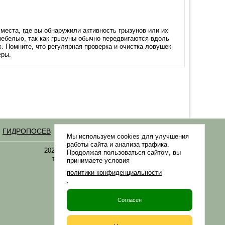
места, где вы обнаружили активность грызунов или их
мебелью, так как грызуны обычно передвигаются вдоль
. Помните, что регулярная проверка и очистка ловушек
еры.
ГИДРОПОСЕВ
Статьи
Мы используем cookies для улучшения
работы сайта и анализа трафика.
2021-2026 © «Газонная трава, семена газонных
Продолжая пользоваться сайтом, вы
трав: выбор удобрения и средства защиты в
принимаете условия
Gazonov.com»
политики конфиденциальности
.
Филиалы ТК РФ
Согласен