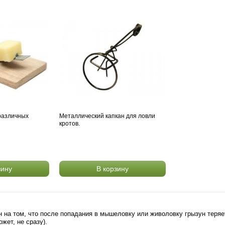
 различных
Металлический капкан для ловли
кротов.
зину
В корзину
н на том, что после попадания в мышеловку или живоловку грызун теряе
ожет, не сразу).