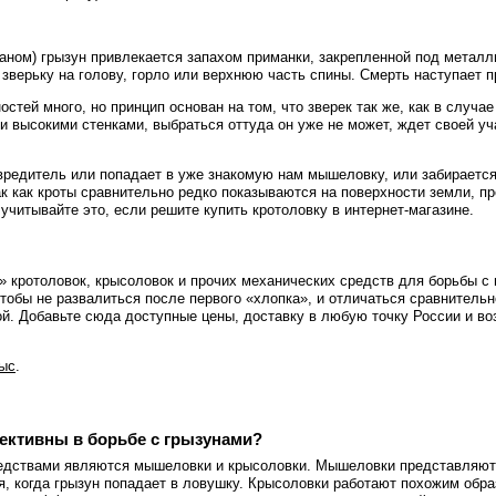
аном) грызун привлекается запахом приманки, закрепленной под металл
 зверьку на голову, горло или верхнюю часть спины. Смерть наступает п
остей много, но принцип основан на том, что зверек так же, как в случ
и высокими стенками, выбраться оттуда он уже не может, ждет своей уч
вредитель или попадает в уже знакомую нам мышеловку, или забираетс
ак как кроты сравнительно редко показываются на поверхности земли, п
читывайте это, если решите купить кротоловку в интернет-магазине.
 кротоловок, крысоловок и прочих механических средств для борьбы с
тобы не развалиться после первого «хлопка», и отличаться сравнитель
ой. Добавьте сюда доступные цены, доставку в любую точку России и во
рыс
.
ективны в борьбе с грызунами?
дствами являются мышеловки и крысоловки. Мышеловки представляют с
я, когда грызун попадает в ловушку. Крысоловки работают похожим обра