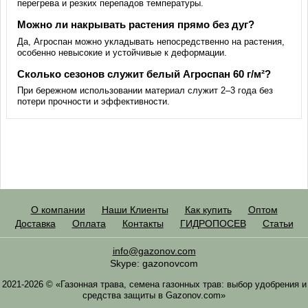
перегрева и резких перепадов температуры.
Можно ли накрывать растения прямо без дуг?
Да, Агроспан можно укладывать непосредственно на растения,
особенно невысокие и устойчивые к деформации.
Сколько сезонов служит белый Агроспан 60 г/м²?
При бережном использовании материал служит 2–3 года без
потери прочности и эффективности.
О компании
Наши Клиенты
Как купить
Оптом
Доставка
Оплата
Контакты
ГИДРОПОСЕВ
Статьи
info@gazonov.com
Skype: gazonovcom
2021-2026 © «Газонная трава, семена газонных трав: выбор удобрения и
средства защиты в Gazonov.com»