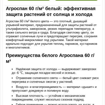
Агроспан 60 г/м² белый: эффективная
защита растений от солнца и холода
Агроспан 60 г/м² белого цвета — это плотный, дышащий
укрывной материал, предназначенный для защиты растений от
ультрафиолета, заморозков, резких перепадов температур, а
также сильного ветра и града. Благодаря светлому цвету, он
отражает солнечные лучи и предотвращает перегрев, сохраняя
комфортный микроклимат под укрытием. Такой материал
идеально подходит для укрытия теплиц, парников, кустарников
и многолетников.
Преимущества белого Агроспана 60 г/
м²
Надёжная защита от холода — выдерживает заморозки
до -6 °C, защищая посадки весной и осенью.
Отражение солнечного света — белый цвет снижает риск
перегрева и солнечных ожогов у растений.
Воздухо- и влагопроницаемость — материал «дышит» и
пропускает дождевую и поливную воду.
Высокая плотность — устойчив к механическим
повреждениям, служит несколько сезонов подряд.
Гибкое применение — можно использовать на дугах, в