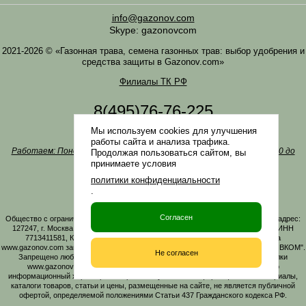
info@gazonov.com
Skype: gazonovcom
2021-2026 © «Газонная трава, семена газонных трав: выбор удобрения и
средства защиты в Gazonov.com»
Филиалы ТК РФ
8(495)76-76-225
8(985)76-76-335
Мы используем cookies для улучшения
Наша почта
info@gazonov.com
работы сайта и анализа трафика.
Работаем: Понедельник-четверг с 10:00 до 18:00, пятница - с 10:00 до
Продолжая пользоваться сайтом, вы
17:00
принимаете условия
Наши награды и письма
политики конфиденциальности
Политика конфиденциальности
.
Заказать обратный звонок
Согласен
Общество с ограниченной ответственностью «ГАЗОНОВКОМ» Юридический адрес:
127247, г. Москва, Дмитровское ш., д. 100, стр. 2, этаж 01, помещение 3106 ИНН
7713411581, КПП 771301001 ОГРН 1167746161219. Все материалы сайта
www.gazonov.com защищены авторским правом и принадлежат ООО "ГАЗОНОВКОМ".
Не согласен
Запрещено любое копирование материалов сайта без активной гиперссылки
www.gazonov.com. Данный сайт и его содержимое носит исключительно
информационный характер и ни при каких условиях информационные материалы,
каталоги товаров, статьи и цены, размещенные на сайте, не является публичной
офертой, определяемой положениями Статьи 437 Гражданского кодекса РФ.