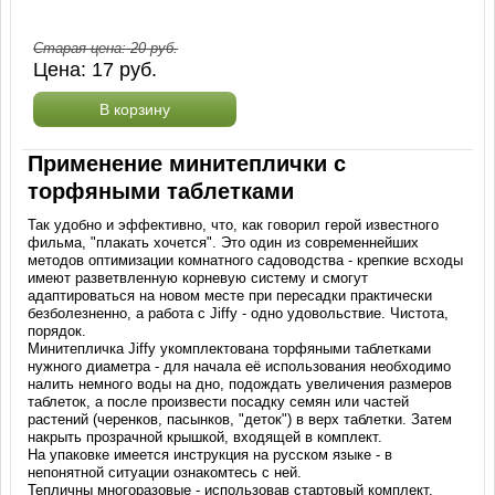
Старая цена:
20
руб.
Цена:
17
руб.
В корзину
Применение минитеплички с
торфяными таблетками
Так удобно и эффективно, что, как говорил герой известного
фильма, "плакать хочется". Это один из современнейших
методов оптимизации комнатного садоводства - крепкие всходы
имеют разветвленную корневую систему и смогут
адаптироваться на новом месте при пересадки практически
безболезненно, а работа с Jiffy - одно удовольствие. Чистота,
порядок.
Минитепличка Jiffy укомплектована торфяными таблетками
нужного диаметра - для начала её использования необходимо
налить немного воды на дно, подождать увеличения размеров
таблеток, а после произвести посадку семян или частей
растений (черенков, пасынков, "деток") в верх таблетки. Затем
накрыть прозрачной крышкой, входящей в комплект.
На упаковке имеется инструкция на русском языке - в
непонятной ситуации ознакомтесь с ней.
Тепличны многоразовые - использовав стартовый комплект,