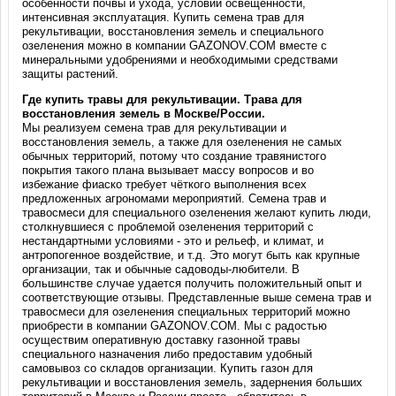
особенности почвы и ухода, условий освещенности,
интенсивная эксплуатация. Купить семена трав для
рекультивации, восстановления земель и специального
озеленения можно в компании GAZONOV.COM вместе с
минеральными удобрениями и необходимыми средствами
защиты растений.
Где купить травы для рекультивации. Трава для
восстановления земель в Москве/России.
Мы реализуем семена трав для рекультивации и
восстановления земель, а также для озеленения не самых
обычных территорий, потому что создание травянистого
покрытия такого плана вызывает массу вопросов и во
избежание фиаско требует чёткого выполнения всех
предложенных агрономами мероприятий. Семена трав и
травосмеси для специального озеленения желают купить люди,
столкнувшиеся с проблемой озеленения территорий с
нестандартными условиями - это и рельеф, и климат, и
антропогенное воздействие, и т.д. Это могут быть как крупные
организации, так и обычные садоводы-любители. В
большинстве случае удается получить положительный опыт и
соответствующие отзывы. Представленные выше семена трав и
травосмеси для озеленения специальных территорий можно
приобрести в компании GAZONOV.COM. Мы с радостью
осуществим оперативную доставку газонной травы
специального назначения либо предоставим удобный
самовывоз со складов организации. Купить газон для
рекультивации и восстановления земель, задернения больших