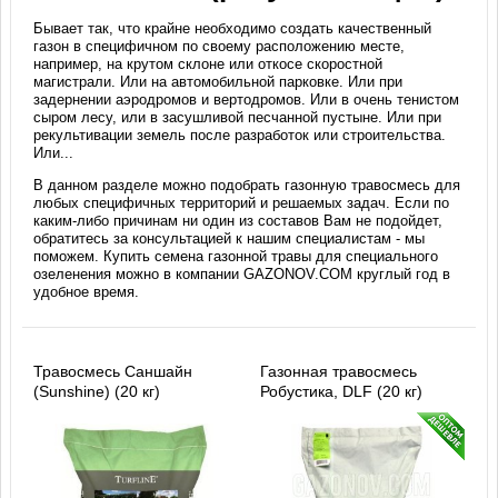
Бывает так, что крайне необходимо создать качественный
газон в специфичном по своему расположению месте,
например, на крутом склоне или откосе скоростной
магистрали. Или на автомобильной парковке. Или при
задернении аэродромов и вертодромов. Или в очень тенистом
сыром лесу, или в засушливой песчанной пустыне. Или при
рекультивации земель после разработок или строительства.
Или...
В данном разделе можно подобрать газонную травосмесь для
любых специфичных территорий и решаемых задач. Если по
каким-либо причинам ни один из составов Вам не подойдет,
обратитесь за консультацией к нашим специалистам - мы
поможем. Купить семена газонной травы для специального
озеленения можно в компании GAZONOV.COM круглый год в
удобное время.
Травосмесь Саншайн
Газонная травосмесь
(Sunshine) (20 кг)
Робустика, DLF (20 кг)