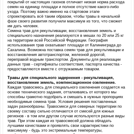
покрытий от настоящих газонов отличает низкая норма расхода
семян на единицу площади и полное отсутствие какого-либо
ухода. Поэтому важно именно на стартовом этапе
спроектировать всё таким образом, чтобы травы в начальной
фазе своего развития получили максимум из того, что сможет
им дать человек.
Семена трав для рекультивации, восстановления земель и
специального назначения реализуются в мешах по 20 или 25 кг
на территории всей Российской Федерации. География
использования трав охватывает площади от Калининграда до
Сахалина. Возможна поставка семян трав для рекультивации и
восстановления автотранспортом, железной дорогой,
переправой водным транспортом. Документы для реализации
данных трав - сертификаты соответствия, паспорта качества -
предоставляются вместе с отгружаемым товаром.
Травы для специального задернения - рекультивация,
восстановление земель, компенсационное озеленение.
Каждая травосмесь для специального озеленения создается на
основе технического задания, отталкиваясь от которого мы
способны грамотно подобрать и смешать в нужных пропорциях
необходимые семена трав. Условия решения поставленных
задач разнообразны. Травосмеси для северных территории по
своему составу сильно отличаются от смесей для южных
регионов - в том или другом случае используются разные виды
трав. При этом каждая из травосмесей должна обладать
лучшими качествами и проявлять свои характеристики по
максимуму - будь это экстремальные температуры,