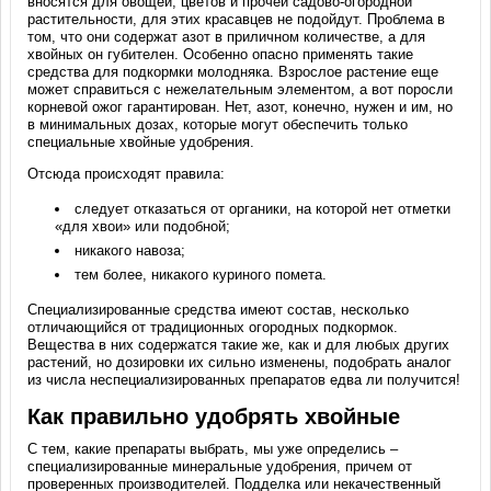
вносятся для овощей, цветов и прочей садово-огородной
растительности, для этих красавцев не подойдут. Проблема в
том, что они содержат азот в приличном количестве, а для
хвойных он губителен. Особенно опасно применять такие
средства для подкормки молодняка. Взрослое растение еще
может справиться с нежелательным элементом, а вот поросли
корневой ожог гарантирован. Нет, азот, конечно, нужен и им, но
в минимальных дозах, которые могут обеспечить только
специальные хвойные удобрения.
Отсюда происходят правила:
следует отказаться от органики, на которой нет отметки
«для хвои» или подобной;
никакого навоза;
тем более, никакого куриного помета.
Специализированные средства имеют состав, несколько
отличающийся от традиционных огородных подкормок.
Вещества в них содержатся такие же, как и для любых других
растений, но дозировки их сильно изменены, подобрать аналог
из числа неспециализированных препаратов едва ли получится!
Как правильно удобрять хвойные
С тем, какие препараты выбрать, мы уже определись –
специализированные минеральные удобрения, причем от
проверенных производителей. Подделка или некачественный