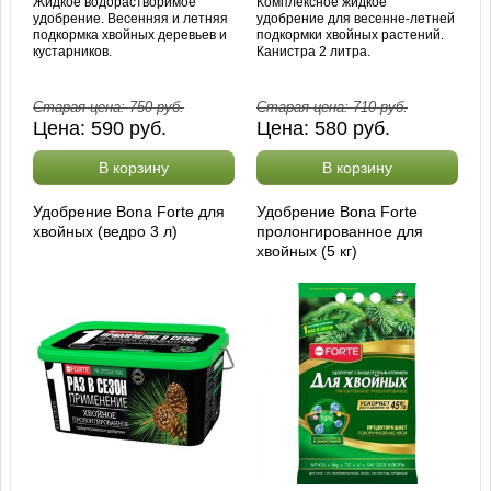
Жидкое водорастворимое
Комплексное жидкое
удобрение. Весенняя и летняя
удобрение для весенне-летней
подкормка хвойных деревьев и
подкормки хвойных растений.
кустарников.
Канистра 2 литра.
Старая цена:
750
руб.
Старая цена:
710
руб.
Цена:
590
руб.
Цена:
580
руб.
В корзину
В корзину
Удобрение Bona Forte для
Удобрение Bona Forte
хвойных (ведро 3 л)
пролонгированное для
хвойных (5 кг)