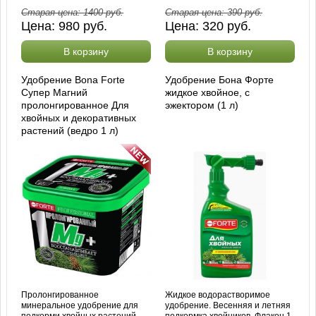
Старая цена:
1400
руб.
Старая цена:
390
руб.
Цена:
980
руб.
Цена:
320
руб.
В корзину
В корзину
Удобрение Bona Forte
Удобрение Бона Форте
Супер Магний
жидкое хвойное, с
пролонгированное Для
эжектором (1 л)
хвойных и декоративных
растений (ведро 1 л)
Пролонгированное
Жидкое водорастворимое
минеральное удобрение для
удобрение. Весенняя и летняя
подкорми хвойных растений.
подкормка хвойников. Флакон 1