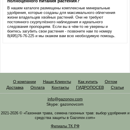
полноценного питания растения?
В нашем каталоге размещены комплексные минеральные
удобрения, которые созданы для максимального облегчения
жизни владельцев хвойных растений. Они не требуют
постоянного скурпулёзного наблюдения и идеального
следования пропорциям. Если вы в чём-то не уверены и
боитесь загубить свои растения - позвоните нам по номеру
8(495)76-76-225 и мы окажем вам всю необходимую помощь.
О компании
Наши Клиенты
Как купить
Оптом
Доставка
Оплата
Контакты
ГИДРОПОСЕВ
Статьи
info@gazonov.com
Skype: gazonovcom
2021-2026 © «Газонная трава, семена газонных трав: выбор удобрения и
средства защиты в Gazonov.com»
Филиалы ТК РФ