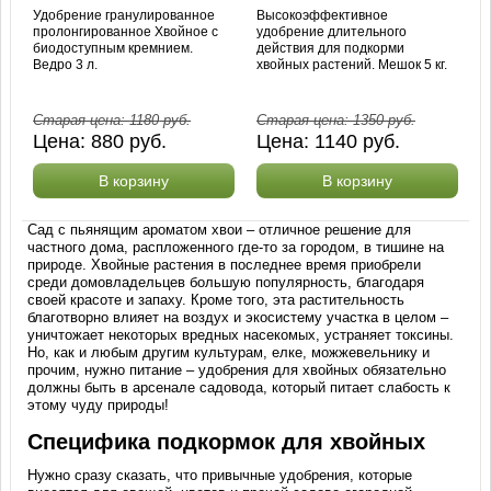
Удобрение гранулированное
Высокоэффективное
пролонгированное Хвойное с
удобрение длительного
биодоступным кремнием.
действия для подкорми
Ведро 3 л.
хвойных растений. Мешок 5 кг.
Старая цена:
1180
руб.
Старая цена:
1350
руб.
Цена:
880
руб.
Цена:
1140
руб.
В корзину
В корзину
Сад с пьянящим ароматом хвои – отличное решение для
частного дома, распложенного где-то за городом, в тишине на
природе. Хвойные растения в последнее время приобрели
среди домовладельцев большую популярность, благодаря
своей красоте и запаху. Кроме того, эта растительность
благотворно влияет на воздух и экосистему участка в целом –
уничтожает некоторых вредных насекомых, устраняет токсины.
Но, как и любым другим культурам, елке, можжевельнику и
прочим, нужно питание – удобрения для хвойных обязательно
должны быть в арсенале садовода, который питает слабость к
этому чуду природы!
Специфика подкормок для хвойных
Нужно сразу сказать, что привычные удобрения, которые