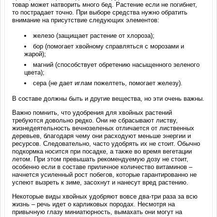
товар может натворить много бед. Растение если не погибнет,
то пострадает точно. При выборе средства нужно обратить
внимание на присутствие следующих элементов:
железо (защищает растение от хлороза);
бор (помогает хвойному справляться с морозами и
жарой);
магний (способствует обретению насыщенного зеленого
цвета);
сера (не дает иглам пожелтеть, помогает железу).
В составе должны быть и другие вещества, но эти очень важны.
Важно помнить, что удобрения для хвойных растений
требуются довольно редко. Они не сбрасывают листву,
жизнедеятельность вечнозеленых отличается от лиственных
деревьев, благодаря чему они расходуют меньше энергии и
ресурсов. Следовательно, часто удобрять их не стоит. Обычно
подкормка носится при посадке, а также во время вегетации
летом. При этом превышать рекомендуемую дозу не стоит,
особенно если в составе приличное количество витаминов –
начнется усиленный рост побегов, которые гарантированно не
успеют вызреть к зиме, засохнут и нанесут вред растению.
Некоторые виды хвойных удобряют вовсе два-три раза за всю
жизнь – речь идет о карликовых породах. Несмотря на
привычную глазу миниатюрность, вымахать они могут на