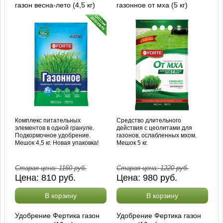
газон весна-лето (4,5 кг)
газонное от мха (5 кг)
Комплекс питательных
Средство длительного
элементов в одной грануле.
действия с цеолитами для
Подкормочное удобрение.
газонов, ослабленных мхом.
Мешок 4,5 кг. Новая упаковка!
Мешок 5 кг.
Старая цена:
1160
руб.
Старая цена:
1220
руб.
Цена:
810
руб.
Цена:
980
руб.
В корзину
В корзину
Удобрение Фертика газон
Удобрение Фертика газон