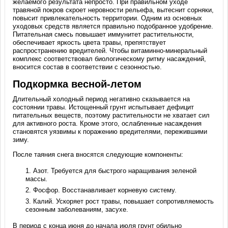
желаемого результата непросто. При правильном уходе
травяной покров скроет неровности рельефа, вытеснит сорняки,
повысит привлекательность территории. Одним из основных
уходовых средств является правильно подобранное удобрение.
Питательная смесь повышает иммунитет растительности,
обеспечивает яркость цвета травы, препятствует
распространению вредителей. Чтобы витаминно-минеральный
комплекс соответствовал биологическому ритму насаждений,
вносится состав в соответствии с сезонностью.
Подкормка весной-летом
Длительный холодный период негативно сказывается на
состоянии травы. Истощенный грунт испытывает дефицит
питательных веществ, поэтому растительности не хватает сил
для активного роста. Кроме этого, ослабленные насаждения
становятся уязвимы к поражению вредителями, пережившими
зиму.
После таяния снега вносятся следующие компоненты:
Азот. Требуется для быстрого наращивания зеленой
массы.
Фосфор. Восстанавливает корневую систему.
Калий. Ускоряет рост травы, повышает сопротивляемость
сезонным заболеваниям, засухе.
В период с конца июня до начала июля грунт обильно