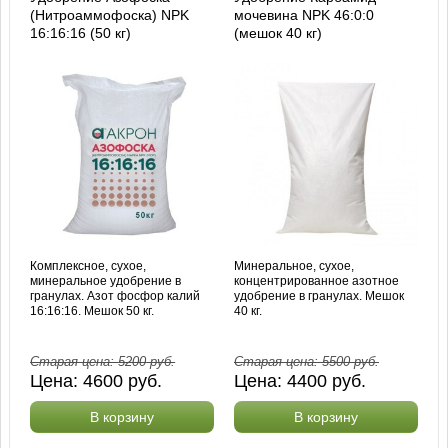
(Нитроаммофоска) NPK
мочевина NPK 46:0:0
16:16:16 (50 кг)
(мешок 40 кг)
Комплексное, сухое,
Минеральное, сухое,
минеральное удобрение в
концентрированное азотное
гранулах. Азот фосфор калий
удобрение в гранулах. Мешок
16:16:16. Мешок 50 кг.
40 кг.
Старая цена:
5200
руб.
Старая цена:
5500
руб.
Цена:
4600
руб.
Цена:
4400
руб.
В корзину
В корзину