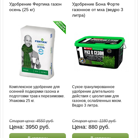
Удобрение Фертика газон
Удобрение Бона Форте
осень (25 кг)
газонное от мха (ведро 3
литра)
Комплексное удобрение для
Сухое гранулированное
осенней подкормки газона и
удобрение длительного
подготовки трав к перезимовке.
действия с цеолитами для
Упаковка 25 кг.
газонов, ослабленных мхом.
Ведро 3 литра.
Старая цена:
4550
руб.
Старая цена:
1180
руб.
Цена:
3950
руб.
Цена:
880
руб.