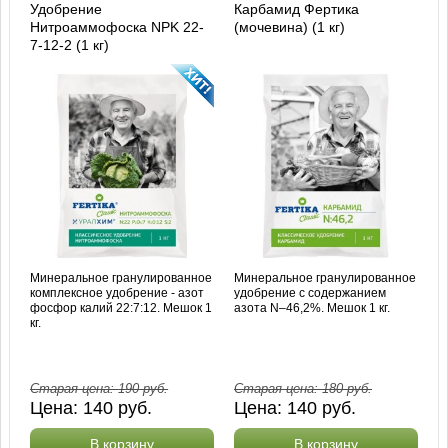
Удобрение
Карбамид Фертика
Нитроаммофоска NPK 22-
(мочевина) (1 кг)
7-12-2 (1 кг)
Минеральное гранулированное
Минеральное гранулированное
комплексное удобрение - азот
удобрение с содержанием
фосфор калий 22:7:12. Мешок 1
азота N–46,2%. Мешок 1 кг.
кг.
Старая цена:
190
руб.
Старая цена:
180
руб.
Цена:
140
руб.
Цена:
140
руб.
В корзину
В корзину