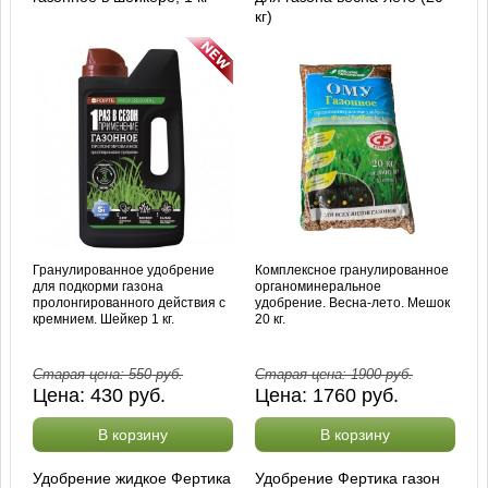
кг)
Гранулированное удобрение
Комплексное гранулированное
для подкорми газона
органоминеральное
пролонгированного действия с
удобрение. Весна-лето. Мешок
кремнием. Шейкер 1 кг.
20 кг.
Старая цена:
550
руб.
Старая цена:
1900
руб.
Цена:
430
руб.
Цена:
1760
руб.
В корзину
В корзину
Удобрение жидкое Фертика
Удобрение Фертика газон