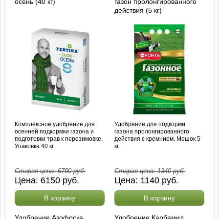
осень (40 кг)
газон пролонгированного
действия (5 кг)
Комплексное удобрение для
Удобрение для подкорми
осенней подкормки газона и
газона пролонгированного
подготовки трав к перезимовке.
действия с кремнием. Мешок 5
Упаковка 40 кг.
кг.
Старая цена:
6700
руб.
Старая цена:
1340
руб.
Цена:
6150
руб.
Цена:
1140
руб.
В корзину
В корзину
Удобрение Азофоска
Удобрение Карбамид