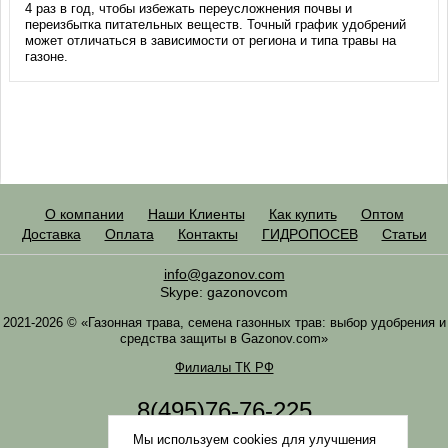
4 раз в год, чтобы избежать переусложнения почвы и
переизбытка питательных веществ. Точный график удобрений
может отличаться в зависимости от региона и типа травы на
газоне.
О компании
Наши Клиенты
Как купить
Оптом
Доставка
Оплата
Контакты
ГИДРОПОСЕВ
Статьи
info@gazonov.com
Skype: gazonovcom
2021-2026 © «Газонная трава, семена газонных трав: выбор удобрения и
средства защиты в Gazonov.com»
Филиалы ТК РФ
8(495)76-76-225
8(985)76-76-335
Мы используем cookies для улучшения