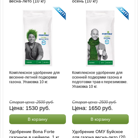
весна-лето (10 кг)
осень (10 кг)
Комплексное удобрение для
Комплексное удобрение для
весенне-летней подкормки
осенней подкормки газона и
газона. Упаковка 10 кг.
подготовки трав к перезимовке.
Упаковка 10 кг.
Старая цена:
2500
руб.
Старая цена:
2500
руб.
Цена:
1530
руб.
Цена:
1650
руб.
В корзину
В корзину
Удобрение Bona Forte
Удобрение ОМУ Буйское
газонное в шейкере, 1 кг
для газона весна-лето (20