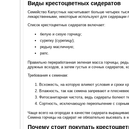
Виды крестоцветных сидератов
Семейство Капустных насчитывает больше четырех тыся
лекарственными, некоторые используют для сидерации п
Список крестоцветных сидератов включает:
белую и сизую горчицу;
сурепку (сурепицу);
редьку масличную;
рапс.
Правильно переработанная зеленая масса горчицы, редь
дружных всходов, а затем густых и сочных сидератов, к
Требования к семенам:
Всхожесть, на которую влияют условия и сроки хр
Влажность, так как семена запревают и плесневею
Фитосанитарная чистота, ведь сидераты болеют те
Сортность, исключающую переопыление с сорным
Чаще всего на огородах в качестве сидерата выращивают
Семена горчицы на сидерат не обязательно высевать в к
Почему стоит покупать крестоцве