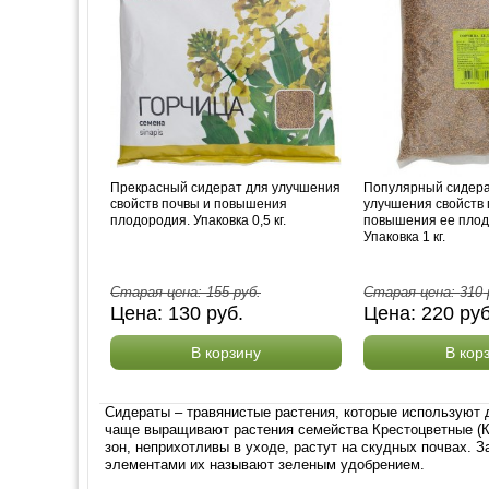
Прекрасный сидерат для улучшения
Популярный сидера
свойств почвы и повышения
улучшения свойств 
плодородия. Упаковка 0,5 кг.
повышения ее плод
Упаковка 1 кг.
Старая цена:
155
руб.
Старая цена:
310
Цена:
130
руб.
Цена:
220
ру
В корзину
В кор
Сидераты – травянистые растения, которые используют 
чаще выращивают растения семейства Крестоцветные (Ка
зон, неприхотливы в уходе, растут на скудных почвах.
элементами их называют зеленым удобрением.