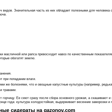
ч видов. Значительная часть из них обладает полезными для человека
очв.
ки масличной или рапса превосходит навоз по качественным показателя
оторые обогатят землю.
анения.
т при попадании влаги.
ми же болезнями, что и овощные капустные культуры (например, редька 
и травами.
 горчицу. Ее сеют сразу после сбора основного урожая, а скашивают и 
онце года: культура холодостойкая, выдерживает весенние заморозки и
тные сидераты на gazonov.com