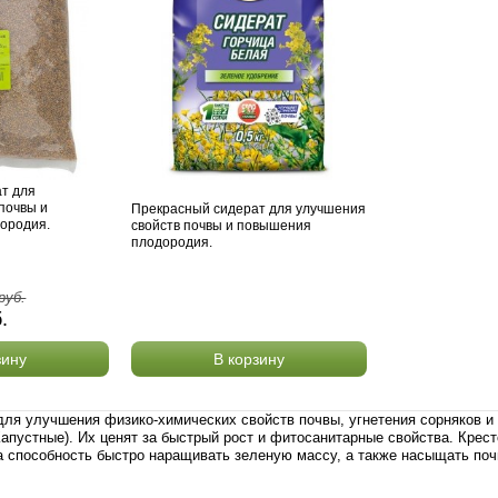
т для
почвы и
Прекрасный сидерат для улучшения
ородия.
свойств почвы и повышения
плодородия.
руб.
б.
зину
В корзину
для улучшения физико-химических свойств почвы, угнетения сорняков 
пустные). Их ценят за быстрый рост и фитосанитарные свойства. Крес
 За способность быстро наращивать зеленую массу, а также насыщать по