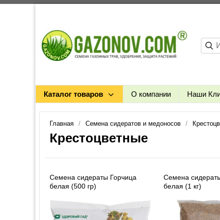
Каталог товаров
О компании
Наши Кл
Главная
Семена сидератов и медоносов
Крестоц
Крестоцветные
Семена сидераты Горчица
Семена сидерат
белая (500 гр)
белая (1 кг)