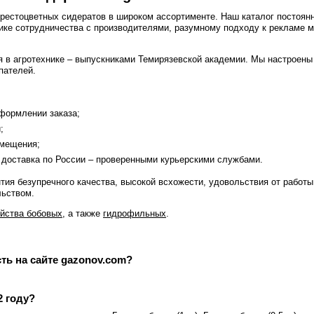
крестоцветных сидератов в широком ассортименте. Наш каталог постоя
ике сотрудничества с производителями, разумному подходу к рекламе 
 в агротехнике – выпускниками Темирязевской академии. Мы настроены
пателей.
формлении заказа;
;
омещения;
, доставка по России – проверенными курьерскими службами.
нтия безупречного качества, высокой всхожести, удовольствия от работ
льством.
йства бобовых
, а также
гидрофильных
.
ть на сайте gazonov.com?
2 году?