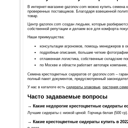
В интернет-магазине gazonov.com можно купить семена 
проверенных поставщиков. Благодаря взвешенной полит
товар.
Центр gazonov.com создан людьми, которые разбираются
собственной репутации и делаем все для комфорта поку
Наши преимущества:
консультации агрономов, помощь менеджеров в о
подробные описания, большие четкие фотографии
отлаженная логистика, собственные складские п
по Москве и области работает автопарк компании
Семена крестоцветных сидератов от gazonov.com – гара
полный пакет документов, предусмотренный законодате
У нас в каталоге есть
сидераты злаковые
,
растения семе
Часто задаваемые вопросы
→ Какие недорогие крестоцветные сидераты ес
Лучшие сидераты с низкой ценой: Горчица белая (500 гр).
→ Какие крестоцветные сидераты купить в 202