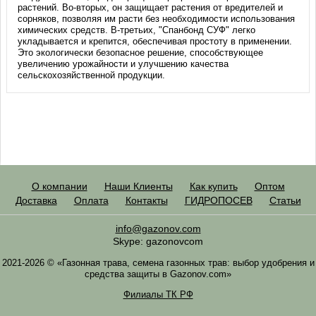
растений. Во-вторых, он защищает растения от вредителей и
сорняков, позволяя им расти без необходимости использования
химических средств. В-третьих, "Спанбонд СУФ" легко
укладывается и крепится, обеспечивая простоту в применении.
Это экологически безопасное решение, способствующее
увеличению урожайности и улучшению качества
сельскохозяйственной продукции.
О компании
Наши Клиенты
Как купить
Оптом
Доставка
Оплата
Контакты
ГИДРОПОСЕВ
Статьи
info@gazonov.com
Skype: gazonovcom
2021-2026 © «Газонная трава, семена газонных трав: выбор удобрения и
средства защиты в Gazonov.com»
Филиалы ТК РФ