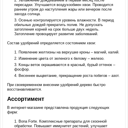
Увлажнение дождеванием в первый месяц после
пересадки. Улучшается воздухообмен хвои. Проводится
ранним утром до наступления жары или вечером после
захода солнца.
Осенью контролируется уровень влажности. В период
обильных дождей прекратить полив. Не допускать
затопления корней на срок больше двух недель.
Затопление провоцирует развитие заболеваний.
Состав удобрений определяется состоянием хвои:
Появление желтизны на верхушке кроны – магний, калий.
Изменение цвета от зеленого к белому – железо.
Концы веток окрашиваются в красный, бурый оттенок –
фосфор.
Весеннее выцветание, прекращение роста побегов – азот.
При своевременном внесении удобрений дерево быстро
восстанавливается.
Ассортимент
В интернет-магазине представлена продукция следующих
фирм:
Bona Forte. Комплексные препараты для сезонной
обработки. Повышает иммунитет растений, улучшает