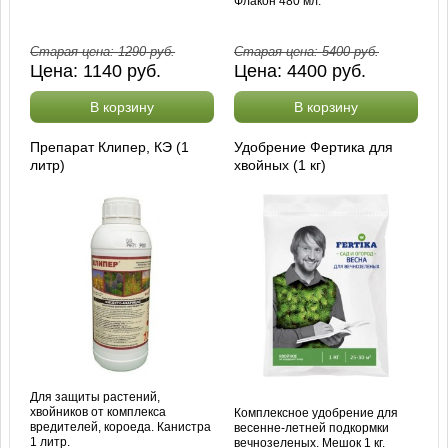
Флакон 480 мл.
Старая цена:
1290
руб.
Старая цена:
5400
руб.
Цена:
1140
руб.
Цена:
4400
руб.
В корзину
В корзину
Препарат Клипер, КЭ (1
Удобрение Фертика для
литр)
хвойных (1 кг)
Для защиты растений,
хвойников от комплекса
Комплексное удобрение для
вредителей, короеда. Канистра
весенне-летней подкормки
1 литр.
вечнозеленых. Мешок 1 кг.