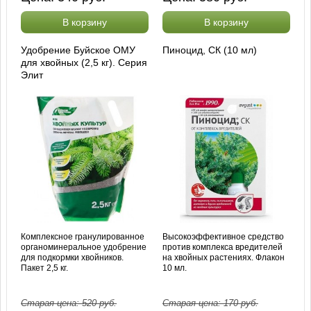
В корзину
В корзину
Удобрение Буйское ОМУ
Пиноцид, СК (10 мл)
для хвойных (2,5 кг). Серия
Элит
Комплексное гранулированное
Высокоэффективное средство
органоминеральное удобрение
против комплекса вредителей
для подкормки хвойников.
на хвойных растениях. Флакон
Пакет 2,5 кг.
10 мл.
Старая цена:
520
руб.
Старая цена:
170
руб.