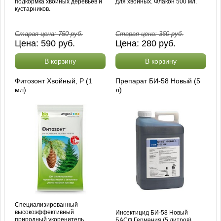
подкормка хвойных деревьев и
для хвойных. Флакон 500 мл.
кустарников.
Старая цена:
750
руб.
Старая цена:
360
руб.
Цена:
590
руб.
Цена:
280
руб.
В корзину
В корзину
Фитозонт Хвойный, Р (1
Препарат БИ-58 Новый (5
мл)
л)
Специализированный
высокоэффективный
Инсектицид БИ-58 Новый
природный укоренитель.
БАСФ Германия (5 литров)