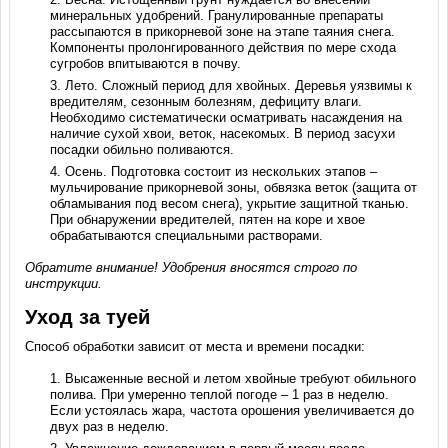
минеральных удобрений. Гранулированные препараты
рассыпаются в прикорневой зоне на этапе таяния снега.
Компоненты пролонгированного действия по мере схода
сугробов впитываются в почву.
Лето. Сложный период для хвойных. Деревья уязвимы к
вредителям, сезонным болезням, дефициту влаги.
Необходимо систематически осматривать насаждения на
наличие сухой хвои, веток, насекомых. В период засухи
посадки обильно поливаются.
Осень. Подготовка состоит из нескольких этапов –
мульчирование прикорневой зоны, обвязка веток (защита от
обламывания под весом снега), укрытие защитной тканью.
При обнаружении вредителей, пятен на коре и хвое
обрабатываются специальными растворами.
Обратите внимание! Удобрения вносятся строго по
инструкции.
Уход за туей
Способ обработки зависит от места и времени посадки:
Высаженные весной и летом хвойные требуют обильного
полива. При умеренно теплой погоде – 1 раз в неделю.
Если устоялась жара, частота орошения увеличивается до
двух раз в неделю.