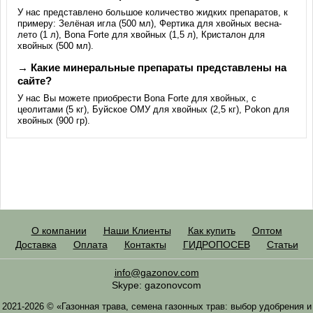
У нас представлено большое количество жидких препаратов, к
примеру: Зелёная игла (500 мл), Фертика для хвойных весна-
лето (1 л), Bona Forte для хвойных (1,5 л), Кристалон для
хвойных (500 мл).
→ Какие минеральные препараты представлены на
сайте?
У нас Вы можете приобрести Bona Forte для хвойных, с
цеолитами (5 кг), Буйское ОМУ для хвойных (2,5 кг), Pokon для
хвойных (900 гр).
О компании
Наши Клиенты
Как купить
Оптом
Доставка
Оплата
Контакты
ГИДРОПОСЕВ
Статьи
info@gazonov.com
Skype: gazonovcom
2021-2026 © «Газонная трава, семена газонных трав: выбор удобрения и