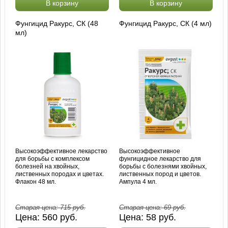
В корзину
В корзину
Фунгицид Ракурс, СК (48
Фунгицид Ракурс, СК (4 мл)
мл)
Высокоэффективное лекарство
Высокоэффективное
для борьбы с комплексом
фунгицидное лекарство для
болезней на хвойных,
борьбы с болезнями хвойных,
лиственных породах и цветах.
лиственных пород и цветов.
Флакон 48 мл.
Ампула 4 мл.
Старая цена:
715
руб.
Старая цена:
69
руб.
Цена:
560
руб.
Цена:
58
руб.