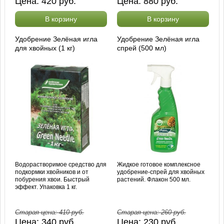
Цена:
420
руб.
Цена:
880
руб.
В корзину
В корзину
Удобрение Зелёная игла
Удобрение Зелёная игла
для хвойных (1 кг)
спрей (500 мл)
Водорастворимое средство для
Жидкое готовое комплексное
подкормки хвойников и от
удобрение-спрей для хвойных
побурения хвои. Быстрый
растений. Флакон 500 мл.
эффект. Упаковка 1 кг.
Старая цена:
410
руб.
Старая цена:
260
руб.
Цена:
340
руб.
Цена:
230
руб.