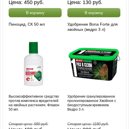
Цена:
450
руб.
Цена:
130
руб.
В корзину
В корзину
Пиноцид, СК 50 мл
Удобрение Bona Forte для
хвойных (ведро 3 л)
Высокоэффективное средство
Удобрение гранулированное
против комплекса вредителей
пролонгированное Хвойное с
на хвойных растениях. Флакон
биодоступным кремнием.
50 мл.
Ведро 3 л.
Старая цена:
580
руб.
Старая цена:
1180
руб.