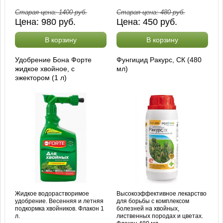
Старая цена:
1400
руб.
Старая цена:
480
руб.
Цена:
980
руб.
Цена:
450
руб.
В корзину
В корзину
Удобрение Бона Форте
Фунгицид Ракурс, СК (480
жидкое хвойное, с
мл)
эжектором (1 л)
Жидкое водорастворимое
Высокоэффективное лекарство
удобрение. Весенняя и летняя
для борьбы с комплексом
подкормка хвойников. Флакон 1
болезней на хвойных,
л.
лиственных породах и цветах.