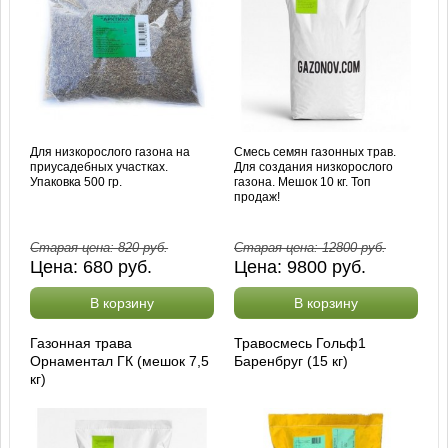
Для низкорослого газона на
Смесь семян газонных трав.
приусадебных участках.
Для создания низкорослого
Упаковка 500 гр.
газона. Мешок 10 кг. Топ
продаж!
Старая цена:
820
руб.
Старая цена:
12800
руб.
Цена:
680
руб.
Цена:
9800
руб.
В корзину
В корзину
Газонная трава
Травосмесь Гольф1
Орнаментал ГК (мешок 7,5
Баренбруг (15 кг)
кг)