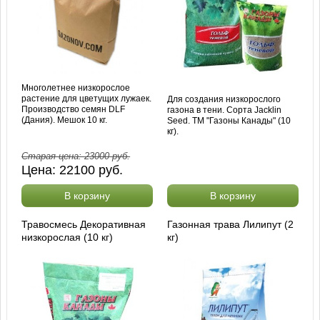
Многолетнее низкорослое
растение для цветущих лужаек.
Для создания низкорослого
Производство семян DLF
газона в тени. Сорта Jacklin
(Дания). Мешок 10 кг.
Seed. ТМ "Газоны Канады" (10
кг).
Старая цена:
23000
руб.
Цена:
22100
руб.
В корзину
В корзину
Травосмесь Декоративная
Газонная трава Лилипут (2
низкорослая (10 кг)
кг)