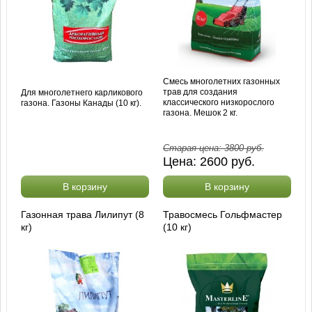
Смесь многолетних газонных
трав для создания
Для многолетнего карликового
классического низкорослого
газона. Газоны Канады (10 кг).
газона. Мешок 2 кг.
Старая цена:
3800
руб.
Цена:
2600
руб.
В корзину
В корзину
Газонная трава Лилипут (8
Травосмесь Гольфмастер
кг)
(10 кг)