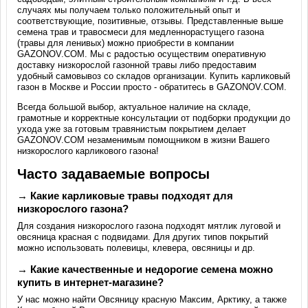
случаях мы получаем только положительный опыт и
соответствующие, позитивные, отзывы. Представленные выше
семена трав и травосмеси для медленнорастущего газона
(травы для ленивых) можно приобрести в компании
GAZONOV.COM. Мы с радостью осуществим оперативную
доставку низкорослой газонной травы либо предоставим
удобный самовывоз со складов организации. Купить карликовый
газон в Москве и России просто - обратитесь в GAZONOV.COM.
Всегда большой выбор, актуальное наличие на складе,
грамотные и корректные консультации от подборки продукции до
ухода уже за готовым травянистым покрытием делает
GAZONOV.COM незаменимым помощником в жизни Вашего
низкорослого карликового газона!
Часто задаваемые вопросы
→ Какие карликовые травы подходят для
низкорослого газона?
Для создания низкорослого газона подходят мятлик луговой и
овсяница красная с подвидами. Для других типов покрытий
можно использовать полевицы, клевера, овсяницы и др.
→ Какие качественные и недорогие семена можно
купить в интернет-магазине?
У нас можно найти Овсяницу красную Максим, Арктику, а также