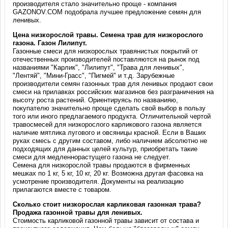
производителя стало значительно проще - компания
GAZONOV.COM подобрала лучшее предложение семян для
ленивых.
Цена низкорослой травы. Семена трав для низкорослого
газона. Газон Лилипут.
Газонные смеси для низкорослых травянистых покрытий от
отечественных производителей поставляются на рынок под
названиями "Карлик", "Лилипут", "Трава для ленивых",
"Лентяй", "Мини-Грасс", "Пигмей" и т.д. Зарубежные
производители семян газонных трав для ленивых продают свои
смеси на прилавках российских магазинов без разграничения на
высоту роста растений. Ориентируясь по названияю,
покупателю значительно проще сделать свой выбор в пользу
того или иного предлагаемого продукта. Отличительной чертой
травосмесей для низкорослого карликового газона является
наличие мятлика лугового и овсяницы красной. Если в Ваших
руках смесь с другим составом, либо наличием абсолютно не
подходящих для данных целей культур, приобретать такие
смеси для медленнорастущего газона не следует.
Семена для низкорослой травы продаются в фирменных
мешках по 1 кг, 5 кг, 10 кг, 20 кг. Возможна другая фасовка на
усмотрение производителя. Документы на реализацию
прилагаются вместе с товаром.
Сколько стоит низкорослая карликовая газонная трава?
Продажа газонной травы для ленивых.
Стоимость карликовой газонной травы зависит от состава и