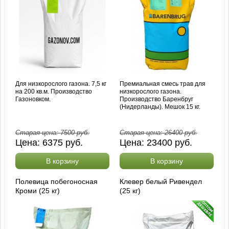
Для низкорослого газона. 7,5 кг
Премиальная смесь трав для
на 200 кв.м. Производство
низкорослого газона.
Газоновком.
Производство Баренбруг
(Нидерланды). Мешок 15 кг.
Старая цена:
7500
руб.
Старая цена:
26400
руб.
Цена:
6375
руб.
Цена:
23400
руб.
В корзину
В корзину
Полевица побегоносная
Клевер белый Ривендел
Кроми (25 кг)
(25 кг)