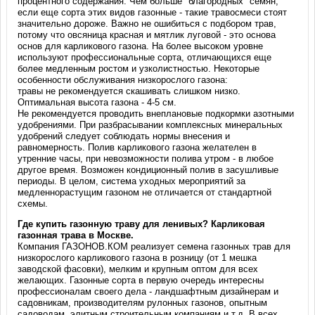
процентного содержания. Чем больше "благородных" семян,
если еще сорта этих видов газонные - такие травосмеси стоят
значительно дороже. Важно не ошибиться с подбором трав,
потому что овсяница красная и мятлик луговой - это основа
основ для карликового газона. На более высоком уровне
используют профессиональные сорта, отличающихся еще
более медленным ростом и узколистностью. Некоторые
особенности обслуживания низкорослого газона:
травы не рекомендуется скашивать слишком низко.
Оптимальная высота газона - 4-5 см.
Не рекомендуется проводить внеплановые подкормки азотными
удобрениями. При разбрасывании комплексных минеральных
удобрений следует соблюдать нормы внесения и
равномерность. Полив карликового газона желателен в
утренние часы, при невозможности полива утром - в любое
другое время. Возможен кондиционный полив в засушливые
периоды. В целом, система уходных мероприятий за
медленнорастущим газоном не отличается от стандартной
схемы.
Где купить газонную траву для ленивых? Карликовая
газонная трава в Москве.
Компания ГАЗОНОВ.КОМ реализует семена газонных трав для
низкорослого карликового газона в розницу (от 1 мешка
заводской фасовки), мелким и крупным оптом для всех
желающих. Газонные сорта в первую очередь интересны
профессионалам своего дела - ландшафтным дизайнерам и
садовникам, производителям рулонных газонов, опытным
садоводам, элитным строительным компаниям и т.д. В всех