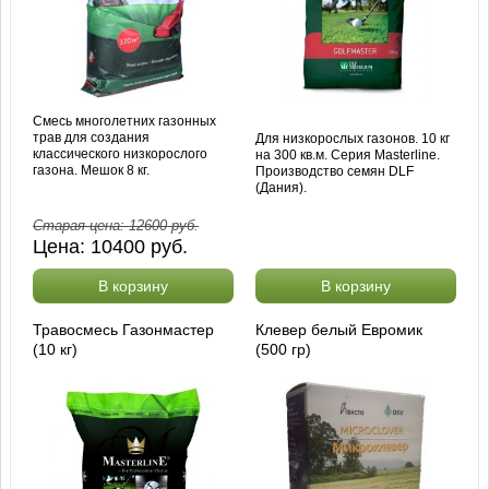
Смесь многолетних газонных
трав для создания
Для низкорослых газонов. 10 кг
классического низкорослого
на 300 кв.м. Серия Masterline.
газона. Мешок 8 кг.
Производство семян DLF
(Дания).
Старая цена:
12600
руб.
Цена:
10400
руб.
В корзину
В корзину
Травосмесь Газонмастер
Клевер белый Евромик
(10 кг)
(500 гр)