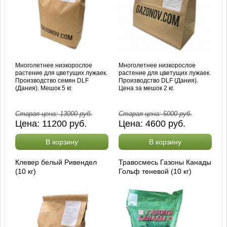
Многолетнее низкорослое
Многолетнее низкорослое
растение для цветущих лужаек.
растение для цветущих лужаек.
Производство семян DLF
Производство DLF (Дания).
(Дания). Мешок 5 кг.
Цена за мешок 2 кг.
Старая цена:
13000
руб.
Старая цена:
5000
руб.
Цена:
11200
руб.
Цена:
4600
руб.
В корзину
В корзину
Клевер белый Ривендел
Травосмесь Газоны Канады
(10 кг)
Гольф теневой (10 кг)