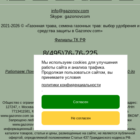
info@gazonov.com
Skype: gazonovcom
2021-2026 © «Газонная трава, семена газонных трав: выбор удобрения и
средства защиты в Gazonov.com»
Филиалы ТК РФ
8(495)76-76-225
8(985)76-76-335
Мы используем cookies для улучшения
Наша почта
info@gazonov.com
работы сайта и анализа трафика.
Работаем: Понедельник-четверг с 10:00 до 18:00, пятница - с 10:00 до
Продолжая пользоваться сайтом, вы
17:00
принимаете условия
Наши награды и письма
политики конфиденциальности
Политика конфиденциальности
.
Заказать обратный звонок
Согласен
Общество с ограниченной ответственностью «ГАЗОНОВКОМ» Юридический адрес:
127247, г. Москва, Дмитровское ш., д. 100, стр. 2, этаж 01, помещение 3106 ИНН
7713411581, КПП 771301001 ОГРН 1167746161219. Все материалы сайта
www.gazonov.com защищены авторским правом и принадлежат ООО "ГАЗОНОВКОМ".
Не согласен
Запрещено любое копирование материалов сайта без активной гиперссылки
www.gazonov.com. Данный сайт и его содержимое носит исключительно
информационный характер и ни при каких условиях информационные материалы,
каталоги товаров, статьи и цены, размещенные на сайте, не является публичной
офертой, определяемой положениями Статьи 437 Гражданского кодекса РФ.