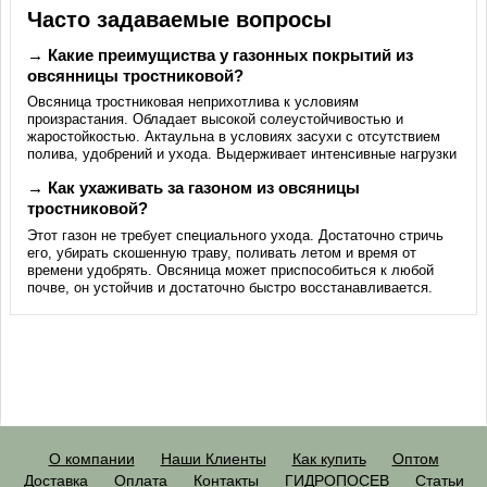
Часто задаваемые вопросы
→ Какие преимущиства у газонных покрытий из
овсянницы тростниковой?
Овсяница тростниковая неприхотлива к условиям
произрастания. Обладает высокой солеустойчивостью и
жаростойкостью. Актаульна в условиях засухи с отсутствием
полива, удобрений и ухода. Выдерживает интенсивные нагрузки
→ Как ухаживать за газоном из овсяницы
тростниковой?
Этот газон не требует специального ухода. Достаточно стричь
его, убирать скошенную траву, поливать летом и время от
времени удобрять. Овсяница может приспособиться к любой
почве, он устойчив и достаточно быстро восстанавливается.
О компании
Наши Клиенты
Как купить
Оптом
Доставка
Оплата
Контакты
ГИДРОПОСЕВ
Статьи