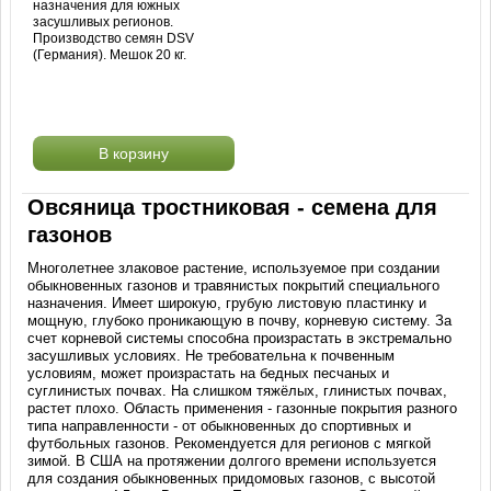
назначения для южных
засушливых регионов.
Производство семян DSV
(Германия). Мешок 20 кг.
В корзину
Овсяница тростниковая - семена для
газонов
Многолетнее злаковое растение, используемое при создании
обыкновенных газонов и травянистых покрытий специального
назначения. Имеет широкую, грубую листовую пластинку и
мощную, глубоко проникающую в почву, корневую систему. За
счет корневой системы способна произрастать в экстремально
засушливых условиях. Не требовательна к почвенным
условиям, может произрастать на бедных песчаных и
суглинистых почвах. На слишком тяжёлых, глинистых почвах,
растет плохо. Область применения - газонные покрытия разного
типа направленности - от обыкновенных до спортивных и
футбольных газонов. Рекомендуется для регионов с мягкой
зимой. В США на протяжении долгого времени используется
для создания обыкновенных придомовых газонов, с высотой