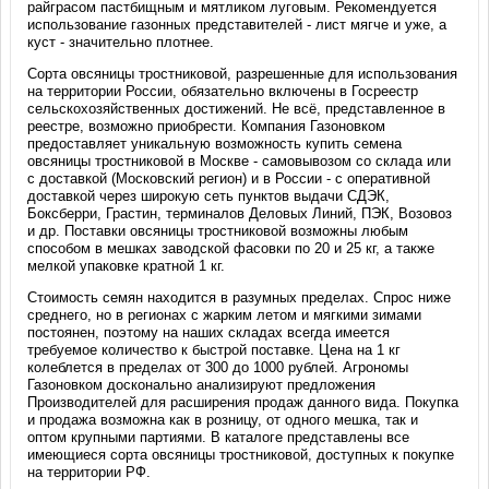
райграсом пастбищным и мятликом луговым. Рекомендуется
использование газонных представителей - лист мягче и уже, а
куст - значительно плотнее.
Сорта овсяницы тростниковой, разрешенные для использования
на территории России, обязательно включены в Госреестр
сельскохозяйственных достижений. Не всё, представленное в
реестре, возможно приобрести. Компания Газоновком
предоставляет уникальную возможность купить семена
овсяницы тростниковой в Москве - самовывозом со склада или
с доставкой (Московский регион) и в России - с оперативной
доставкой через широкую сеть пунктов выдачи СДЭК,
Боксберри, Грастин, терминалов Деловых Линий, ПЭК, Возовоз
и др. Поставки овсяницы тростниковой возможны любым
способом в мешках заводской фасовки по 20 и 25 кг, а также
мелкой упаковке кратной 1 кг.
Стоимость семян находится в разумных пределах. Спрос ниже
среднего, но в регионах с жарким летом и мягкими зимами
постоянен, поэтому на наших складах всегда имеется
требуемое количество к быстрой поставке. Цена на 1 кг
колеблется в пределах от 300 до 1000 рублей. Агрономы
Газоновком досконально анализируют предложения
Производителей для расширения продаж данного вида. Покупка
и продажа возможна как в розницу, от одного мешка, так и
оптом крупными партиями. В каталоге представлены все
имеющиеся сорта овсяницы тростниковой, доступных к покупке
на территории РФ.