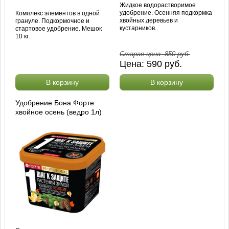
Жидкое водорастворимое
удобрение. Осенняя подкормка
Комплекс элементов в одной
хвойных деревьев и
грануле. Подкормочное и
кустарников.
стартовое удобрение. Мешок
10 кг.
Старая цена:
850
руб.
Цена:
590
руб.
В корзину
В корзину
Удобрение Бона Форте
хвойное осень (ведро 1л)