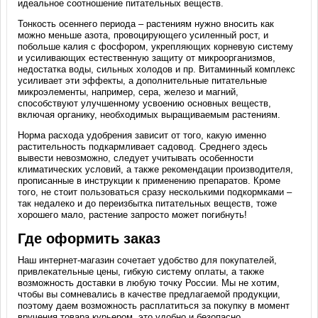
идеальное соотношение питательных веществ.
Тонкость осеннего периода – растениям нужно вносить как
можно меньше азота, провоцирующего усиленный рост, и
побольше калия с фосфором, укрепляющих корневую систему
и усиливающих естественную защиту от микроорганизмов,
недостатка воды, сильных холодов и пр. Витаминный комплекс
усиливает эти эффекты, а дополнительные питательные
микроэлементы, например, сера, железо и магний,
способствуют улучшенному усвоению основных веществ,
включая органику, необходимых выращиваемым растениям.
Норма расхода удобрения зависит от того, какую именно
растительность подкармливает садовод. Среднего здесь
вывести невозможно, следует учитывать особенности
климатических условий, а также рекомендации производителя,
прописанные в инструкции к применению препаратов. Кроме
того, не стоит пользоваться сразу несколькими подкормками –
так недалеко и до переизбытка питательных веществ, тоже
хорошего мало, растение запросто может погибнуть!
Где оформить заказ
Наш интернет-магазин сочетает удобство для покупателей,
привлекательные цены, гибкую систему оплаты, а также
возможность доставки в любую точку России. Мы не хотим,
чтобы вы сомневались в качестве предлагаемой продукции,
поэтому даем возможность расплатиться за покупку в момент
вручения товара курьером, это удобно и безопасно.