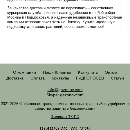
За качество доставки можете не переживать – собственная
курьерская служба привезет ваше удобрение в любой район
Москвы и Подмосковья, а надежные независимые транспортные
компании отправят заказ хоть на Чукотку. Купите идеальную
подкормку для своих растений, осень время сложное!
О компании
Наши Клиенты
Как купить
Оптом
Доставка
Оплата
Контакты
ГИДРОПОСЕВ
Статьи
info@gazonov.com
Skype: gazonovcom
2021-2026 © «Газонная трава, семена газонных трав: выбор удобрения и
средства защиты в Gazonov.com»
Филиалы ТК РФ
8(495)76-76-225