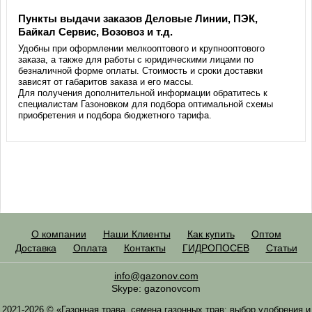
Пункты выдачи заказов Деловые Линии, ПЭК,
Байкал Сервис, Возовоз и т.д.
Удобны при оформлении мелкооптового и крупнооптового
заказа, а также для работы с юридическими лицами по
безналичной форме оплаты. Стоимость и сроки доставки
зависят от габаритов заказа и его массы.
Для получения дополнительной информации обратитесь к
специалистам Газоновком для подбора оптимальной схемы
приобретения и подбора бюджетного тарифа.
О компании
Наши Клиенты
Как купить
Оптом
Доставка
Оплата
Контакты
ГИДРОПОСЕВ
Статьи
info@gazonov.com
Skype: gazonovcom
2021-2026 © «Газонная трава, семена газонных трав: выбор удобрения и