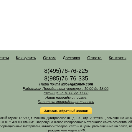
енты
Как купить
Оптом
Доставка
Оплата
Контакты
8(495)76-76-225
8(985)76-76-335
Наша почта
info@gazonov.com
Работаем: Понедельник-четверг с 10:00 до 18:00,
пятница - с 10:00 до 17:00
Наши награды и письма
Политика конфиденциальности
Заказать обратный звонок
 адрес: 127247, г. Москва, Дмитровское ш., д. 100, стр. 2, этаж 01, помещение 31
 ООО "ГАЗОНОВКОМ". Запрещено любое копирование материалов сайта без активной г
формационные материалы, каталоги товаров, статьи и цены, размещенные на сайте, н
Гражданского кодекса РФ.