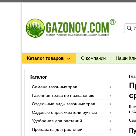
Каталог товаров
О компании
Наши Кл
Гла
Каталог
П
Семена газонных трав
с
Газонная трава по назначению
Отдельные виды газонных трав
Ком
г. 
Садовые опрыскиватели ручные
Сво
Удобрения для растений
Препараты для растений
Пу