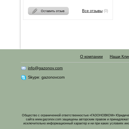
Все отзывы
(0)
Оставить отзыв
О компании
Наши Кли
info@gazonov.com
Skype: gazonovcom
Общество с ограниченной ответственностью «ГАЗОНОВКОМ» Юридический
сайта www.gazonov.com защищены авторским правом и принадлежат
исключительно информационный характер и ни при каких условиях ин