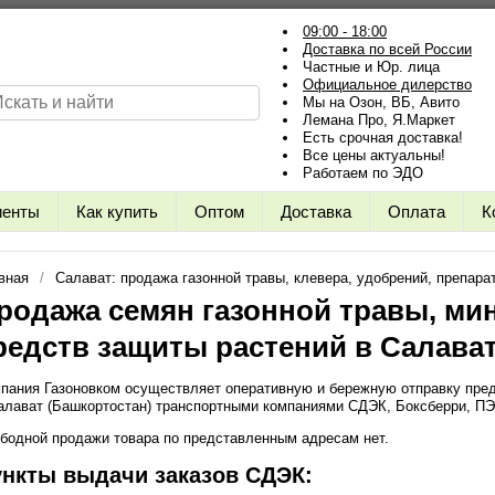
09:00 - 18:00
Доставка по всей России
Частные и Юр. лица
Официальное дилерство
Мы на Озон, ВБ, Авито
Лемана Про, Я.Маркет
Есть срочная доставка!
Все цены актуальны!
Работаем по ЭДО
иенты
Как купить
Оптом
Доставка
Оплата
К
вная
Салават: продажа газонной травы, клевера, удобрений, препара
родажа семян газонной травы, ми
редств защиты растений в Салават
пания Газоновком осуществляет оперативную и бережную отправку пре
Салават (Башкортостан) транспортными компаниями СДЭК, Боксберри, ПЭ
бодной продажи товара по представленным адресам нет.
нкты выдачи заказов СДЭК: