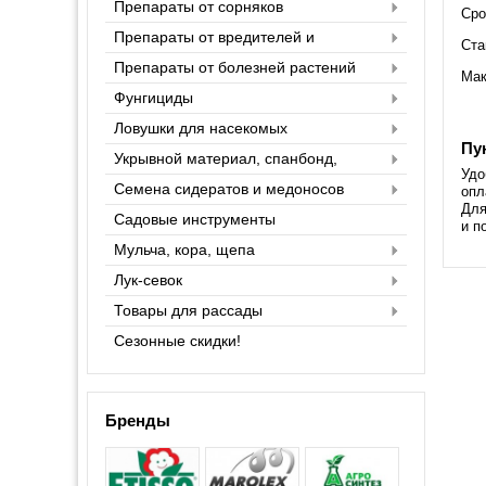
Препараты от сорняков
Сро
Препараты от вредителей и
Ста
насекомых
Препараты от болезней растений
Мак
Фунгициды
Ловушки для насекомых
Пу
Укрывной материал, спанбонд,
Удо
агроспан
Семена сидератов и медоносов
опл
Для
Садовые инструменты
и п
Мульча, кора, щепа
Лук-севок
Товары для рассады
Сезонные скидки!
Бренды