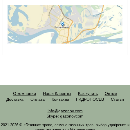
О компании
Наши Клиенты
Как купить
Оптом
Доставка
Оплата
Контакты
ГИДРОПОСЕВ
Статьи
info@gazonov.com
Skype: gazonovcom
2021-2026 © «Газонная трава, семена газонных трав: выбор удобрения и
средства защиты в Gazonov.com»