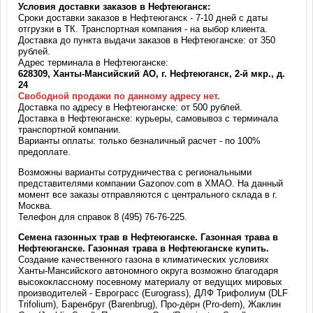
Условия доставки заказов в Нефтеюганск:
Сроки доставки заказов в Нефтеюганск - 7-10 дней с даты
отгрузки в ТК. Транспортная компания - на выбор клиента.
Доставка до пункта выдачи заказов в Нефтеюганске: от 350
рублей.
Адрес терминала в Нефтеюганске:
628309, Ханты-Мансийский АО, г. Нефтеюганск, 2-й мкр., д.
24
Свободной продажи по данному адресу нет.
Доставка по адресу в Нефтеюганске: от 500 рублей.
Доставка в Нефтеюганске: курьеры, самовывоз с терминала
транспортной компании.
Варианты оплаты: только безналичный расчет - по 100%
предоплате.
Возможны варианты сотрудничества с региональными
представителями компании Gazonov.com в ХМАО. На данный
момент все заказы отправляются с центрального склада в г.
Москва.
Телефон для справок 8 (495) 76-76-225.
Семена газонных трав в Нефтеюганске. Газонная трава в
Нефтеюганске. Газонная трава в Нефтеюганске купить.
Создание качественного газона в климатических условиях
Ханты-Мансийского автономного округа возможно благодаря
высококлассному посевному материалу от ведущих мировых
производителей - Еврограсс (Eurograss), ДЛФ Трифолиум (DLF
Trifolium), Баренбруг (Barenbrug), Про-дёрн (Pro-dern), Жаклин