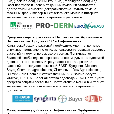
Сид (Jacklin Seed), Пеннингтон Сид (Pennington Seed) и др.
Газонная трава и клевер от данных компаний отличается
долголетием и высокой декоративностью. Купить семена
газонных трав и клевер в Нефтеюганске можно в интернет-
магазине Gazonov.com с оперативной доставкой.
Средства защиты растений в Нефтеюганске. Агрохимия в
Нефтеюганске. Продажа СЗР в Нефтеюганске.
Химической защите растений необходимо уделять должное
внимание - ведь именно от их использования зависит здоровье
растений и получение высокого урожая. Фунгициды от
болезней, гербициды от сорняков, инсектициды от вредителей,
десиканты, протравители, регуляторы роста и развития
растений - от ведущих компаний BASF, Syngenta, Monsanto,
Bayer, Chemtura agrosolutions, Cheminova, Dow Agrosciences,
DuPont, Agro-Chemie и отечественных ЗАО Фирма Август,
ФМРус, НЭСТ М, Зеленая аптека садовода и ГринБэлт. Купить
средства защиты растений в Нефтеюганске можно в интернет-
магазине Gazonov.com оптом и в розницу с оперативной
доставкой.
Минеральные удобрения в Нефтеюганске. Удобрения в