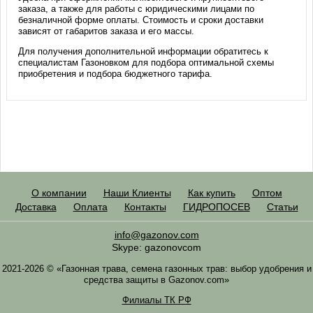
заказа, а также для работы с юридическими лицами по
безналичной форме оплаты. Стоимость и сроки доставки
зависят от габаритов заказа и его массы.
Для получения дополнительной информации обратитесь к
специалистам Газоновком для подбора оптимальной схемы
приобретения и подбора бюджетного тарифа.
О компании
Наши Клиенты
Как купить
Оптом
Доставка
Оплата
Контакты
ГИДРОПОСЕВ
Статьи
info@gazonov.com
Skype: gazonovcom
2021-2026 © «Газонная трава, семена газонных трав: выбор удобрения и
средства защиты в Gazonov.com»
Филиалы ТК РФ