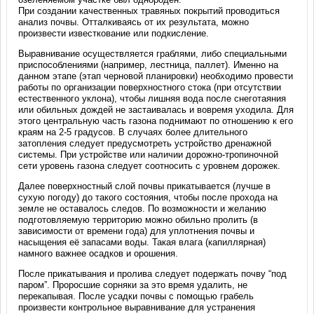
При создании качественных травяных покрытий проводиться
анализ почвы. Отталкиваясь от их результата, можно
произвести известкование или подкисление.
Выравнивание осуществляется граблями, либо специальными
приспособлениями (например, лестница, паллет). Именно на
данном этапе (этап черновой планировки) необходимо провести
работы по организации поверхностного стока (при отсутствии
естественного уклона), чтобы лишняя вода после снеготаяния
или обильных дождей не застаивалась и вовремя уходила. Для
этого центральную часть газона поднимают по отношению к его
краям на 2-5 градусов. В случаях более длительного
затопления следует предусмотреть устройство дренажной
системы. При устройстве или наличии дорожно-тропиночной
сети уровень газона следует соотносить с уровнем дорожек.
Далее поверхностный слой почвы прикатывается (лучше в
сухую погоду) до такого состояния, чтобы после прохода на
земле не оставалось следов. По возможности и желанию
подготовляемую территорию можно обильно пролить (в
зависимости от времени года) для уплотнения почвы и
насыщения её запасами воды. Такая влага (капиллярная)
намного важнее осадков и орошения.
После прикатывания и пролива следует подержать почву “под
паром”. Проросшие сорняки за это время удалить, не
перекапывая. После усадки почвы с помощью грабель
произвести контрольное выравнивание для устранения