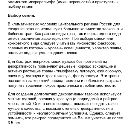
элементов микрорельефа (ямки, неровности) и приступать к
выбору семян.
Выбор семян.
В климатических условиях центрального региона России для
создания газонов используют большое количество злаковых и
бобовых трав. Как разные виды трав, так и сорта одного вида
имеют различные характеристики. При выборе смеси или
конкретного вида следует учитывать множество факторов,
главные из которых – уровень освещенности, характер почвы,
наличие воды и цель создания газона.
Для быстрых неприхотливых лужаек без претензий на
декоративность применяют дешевые, хорошо всходящие и
активно растущие травы - тимофеевку луговую, ежу сборную,
овсяницу луговую и тростниковую, фестулолиум. Эти травы
позволяют за короткий период времени и небольших затратах
получить травяной покров практически в любой местности.
Для создания долголетних декоративных газонов используют
мятлик луговой, овсяницу красную (с подвидами) и райграс
многолетний. Они, в свою очередь, помогают создать газон
лучшего качества, с высокой степенью декоративности и
устойчивости к неблагоприятным условиям. Однако, следует
помнить, что райграс продержится на Вашем участке не более
3-5 лет.