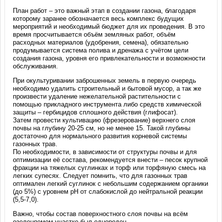
План работ – это важный этап в создании газона, благодаря
которому заранее обозначается весь комплекс будущих
мероприятий и необходимый бюджет для их проведения. В это
время просчитывается объём земляных работ, объём
расходных материалов (удобрения, семена), обязательно
продумывается система полива и дренажа с учётом цели
создания газона, уровня его привлекательности и возможности
обслуживания.
При окультуривании заброшенных земель в первую очередь
необходимо удалить строительный и бытовой мусор, а так же
произвести удаление нежелательной растительности с
помощью прикладного инструмента либо средств химической
защиты – гербицидов сплошного действия (глифосат).
Затем провести культивацию (фрезерование) верхнего слоя
почвы на глубину 20-25 см, но не менее 15. Такой глубины
достаточно для нормального развития корневой системы
газонных трав.
По необходимости, в зависимости от структуры почвы и для
оптимизации её состава, рекомендуется внести – песок крупной
фракции на тяжелых суглинках и торф или торфяную смесь на
легких супесях. Следует помнить, что для газонных трав
оптимален легкий суглинок с небольшим содержанием органики
(до 5%) с уровнем рН от слабокислой до нейтральной реакции
(5,5-7,0).
Важно, чтобы состав поверхностного слоя почвы на всём
озеленяемом участке был однороден.