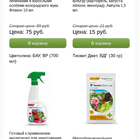
личинками и взрослыми
культур (картофель, капуста,
особями колорадского жука.
яблоня, виноград). Ампула 1,5
Флакон 10 мл.
мл.
Старая цена:
89
руб.
Старая цена:
21
руб.
Цена:
75
руб.
Цена:
15
руб.
В корзину
В корзину
Цветолюкс БАУ, ВР (700
Тиовит Джет, ВДГ (30 гр)
мл)
Готовый к применению
инсектицид для уничтожения
Многофунциональное