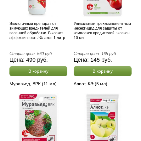
Экологичный препарат от
Уникальный трехкомпонентный
зимующих вредителей для
инсектицид для защиты от
весенней обработки. Высокая
комплекса вредителей. Флакон
эффективность! Флакон 1 литр.
10 мл.
Старая цена:
560
руб.
Старая цена:
165
руб.
Цена:
490
руб.
Цена:
145
руб.
В корзину
В корзину
Муравьед, ВРК (11 мл)
Алиот, КЭ (5 мл)