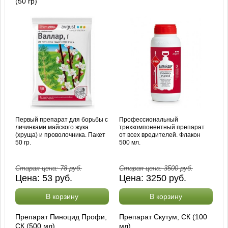
(50 гр)
Первый препарат для борьбы с
Профессиональный
личинками майского жука
трехкомпонентный препарат
(хруща) и проволочника. Пакет
от всех вредителей. Флакон
50 гр.
500 мл.
Старая цена:
78
руб.
Старая цена:
3500
руб.
Цена:
53
руб.
Цена:
3250
руб.
В корзину
В корзину
Препарат Пиноцид Профи,
Препарат Скутум, СК (100
СК (500 мл)
мл)