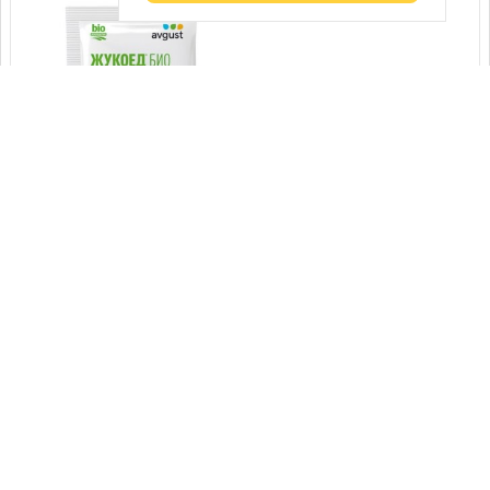
Биозащита от колорадского
жука и трипсов. Ампула 1,5 мл.
Старая цена:
84
руб.
Цена:
62
руб.
В корзину