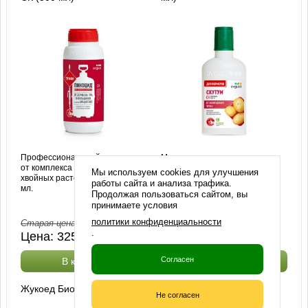
Профессиональный препарат
Мощное средство от
от комплекса вредителей на
колорадского жука в посадках
Мы используем cookies для улучшения
хвойных растениях. Флакон 500
картофеля. Флакон 100 мл.
работы сайта и анализа трафика.
мл.
Продолжая пользоваться сайтом, вы
принимаете условия
политики конфиденциальности
Старая цена:
3500
руб.
Старая цена:
880
руб.
.
Цена:
3250
руб.
Цена:
730
руб.
Согласен
В корзину
В корзину
Жукоед Био, СК (1,5 мл)
Не согласен