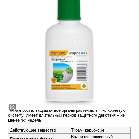
Здоровый газон, ВСК (50 мл)
Здоровый газон, ВСК - фунгицид для защиты газонных трав от
болезней, передающихся через посадочный материал и почву.
Эффективно подавляет гнили и плесень. Перемещается к
точкам роста, защищая все органы растений, в т. ч. корневую
систему. Имеет длительный период защитного действия – не
менее 4-х недель.
Действующее вещество
Тирам, карбоксин
Водно-суспензионный