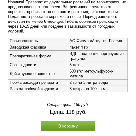
Новинка! Препарат от двудольных растений на территориях, не
предназначенных под посев. Эффективное средство от
сорняков, проникает во все части растения, включая корни.
Подавляет проростки сорняков в почве. Период защитного
действия не менее 6 месяцев. Гибель сорняков происходит
через 10-15 дней или позднее в зависимости от погодных
условий.
Производитель
АО Фирма «Август», Россия
Заводская фасовка
пакет 4 гр
ВДГ - водно-диспергируемые
Препаративная форма
гранулы
Срок годности
5 лет
600 г/кг метсульфурон-
Действующее вещество
метила
Норма расхода препарата
2 гр на 3 литра воды
Расход рабочей жидкости
3 литра на 100 кв.м.
Старая цена:
180
руб.
Цена:
118
руб.
В корзину