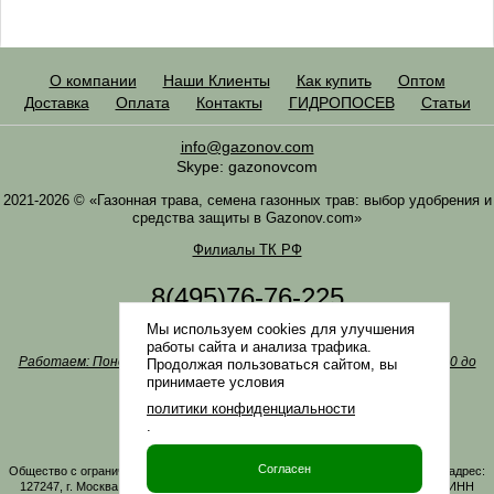
О компании
Наши Клиенты
Как купить
Оптом
Доставка
Оплата
Контакты
ГИДРОПОСЕВ
Статьи
info@gazonov.com
Skype: gazonovcom
2021-2026 © «Газонная трава, семена газонных трав: выбор удобрения и
средства защиты в Gazonov.com»
Филиалы ТК РФ
8(495)76-76-225
8(985)76-76-335
Мы используем cookies для улучшения
Наша почта
info@gazonov.com
работы сайта и анализа трафика.
Работаем: Понедельник-четверг с 10:00 до 18:00, пятница - с 10:00 до
Продолжая пользоваться сайтом, вы
17:00
принимаете условия
Наши награды и письма
политики конфиденциальности
Политика конфиденциальности
.
Заказать обратный звонок
Согласен
Общество с ограниченной ответственностью «ГАЗОНОВКОМ» Юридический адрес:
127247, г. Москва, Дмитровское ш., д. 100, стр. 2, этаж 01, помещение 3106 ИНН