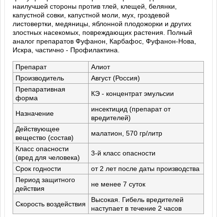
наилучшей стороны против тлей, клещей, белянки,
капустной совки, капустной моли, мух, гроздевой
листовертки, медяницы, яблонной плодожорки и других
злостных насекомых, повреждающих растения. Полный
аналог препаратов Фуфанон, Карбафос, Фуфанон-Нова,
Искра, частично - Профилактина.
Препарат
Алиот
Производитель
Август (Россия)
Препаративная
КЭ - концентрат эмульсии
форма
инсектицид (препарат от
Назначение
вредителей)
Действующее
малатион, 570 гр/литр
вещество (состав)
Класс опасности
3-й класс опасности
(вред для человека)
Срок годности
от 2 лет после даты производства
Период защитного
не менее 7 суток
действия
Высокая. Гибель вредителей
Скорость воздействия
наступает в течение 2 часов