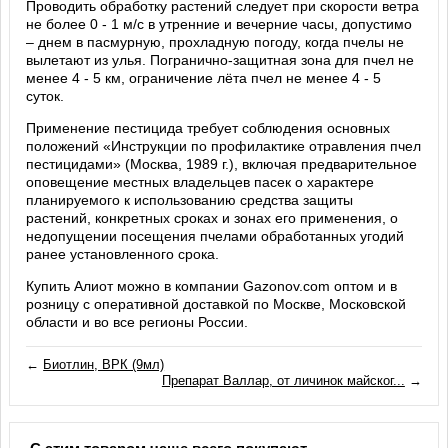
Проводить обработку растений следует при скорости ветра
не более 0 - 1 м/с в утренние и вечерние часы, допустимо
– днем в пасмурную, прохладную погоду, когда пчелы не
вылетают из улья. Погранично-защитная зона для пчел не
менее 4 - 5 км, ограничение лёта пчел не менее 4 - 5
суток.
Применение пестицида требует соблюдения основных
положений «Инструкции по профилактике отравления пчел
пестицидами» (Москва, 1989 г.), включая предварительное
оповещение местных владельцев пасек о характере
планируемого к использованию средства защиты
растений, конкретных сроках и зонах его применения, о
недопущении посещения пчелами обработанных угодий
ранее установленного срока.
Купить Алиот можно в компании Gazonov.com оптом и в
розницу с оперативной доставкой по Москве, Московской
области и во все регионы России.
←
Биотлин, ВРК (9мл)
Препарат Валлар, от личинок майског...
→