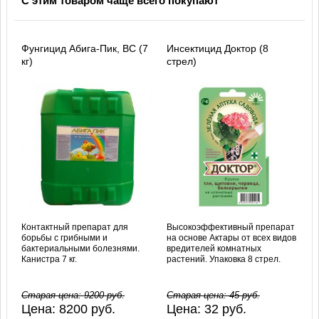
С этим товаром чаще всего покупают
Фунгицид Абига-Пик, ВС (7
Инсектицид Доктор (8
кг)
стрел)
Контактный препарат для
Высокоэффективный препарат
борьбы с грибными и
на основе Актары от всех видов
бактериальными болезнями.
вредителей комнатных
Канистра 7 кг.
растений. Упаковка 8 стрел.
Старая цена:
9200
руб.
Старая цена:
45
руб.
Цена:
8200
руб.
Цена:
32
руб.