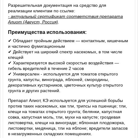
Разрешительная документация на средство для
реализации клиентам по ссылке:
- актуальный сертификат соответствия препарата
Алиот (Август, Россия)
.
Преимущества использования:
✔ Обладает тройным действием — контактным, кишечным
и частично фумигационным
✔ Действует на широкий спектр насекомых, в том числе
клещей
✔ Характеризуется высокой скоростью воздействия —
гибель вредителей в течение 2 часов
✔ Универсален - используется для томатов открытого
грунта, капусты, винограда, яблоней, смородины,
декоративных кустарников, цветочных культур открытого
грунта и других растений.
Препарат Алиот, КЭ используется для успешной борьбы
против таких насекомых, как тли, трипсы на пшенице; тли,
клещи на томатах открытого грунта; белянки, капустная
совка, капустная моль, тли, мухи на капусте; гроздевая
листовертка, клещи на винограде; яблонная плодожорка,
листовертки, медяница, тли на яблоне; вредители запасов
в незагруженных складских помещениях.