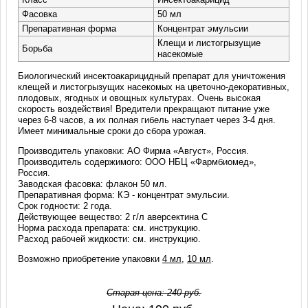
Фасовка
50 мл
Препаративная форма
Концентрат эмульсии
Клещи и листогрызущие
Борьба
насекомые
Биологический инсектоакарицидный препарат для уничтожения
клещей и листогрызущих насекомых на цветочно-декоративных,
плодовых, ягодных и овощных культурах. Очень высокая
скорость воздействия! Вредители прекращают питание уже
через 6-8 часов, а их полная гибель наступает через 3-4 дня.
Имеет минимальные сроки до сбора урожая.
Производитель упаковки: АО Фирма «Август», Россия.
Производитель содержимого: ООО НБЦ «Фармбиомед»,
Россия.
Заводская фасовка: флакон 50 мл.
Препаративная форма: КЭ - концентрат эмульсии.
Срок годности: 2 года.
Действующее вещество: 2 г/л аверсектина С
Норма расхода препарата: см. инструкцию.
Расход рабочей жидкости: см. инструкцию.
Возможно приобретение упаковки
4 мл
,
10 мл
.
Старая цена:
240
руб.