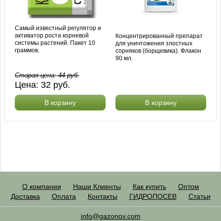
Самый известный регулятор и
активатор роста корневой
Концентрированный препарат
системы растений. Пакет 10
для уничтожения злостных
граммов.
сорняков (борщевика). Флакон
90 мл.
Старая цена:
44
руб.
Цена:
32
руб.
В корзину
В корзину
О компании
Наши Клиенты
Как купить
Оптом
Доставка
Оплата
Контакты
ГИДРОПОСЕВ
Статьи
info@gazonov.com