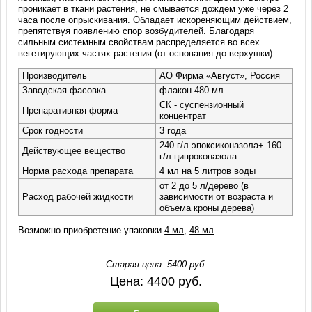
проникает в ткани растения, не смывается дождем уже через 2
часа после опрыскивания. Обладает искореняющим действием,
препятствуя появлению спор возбудителей. Благодаря
сильным системным свойствам распределяется во всех
вегетирующих частях растения (от основания до верхушки).
Производитель
АО Фирма «Август», Россия
Заводская фасовка
флакон 480 мл
СК - суспензионный
Препаративная форма
концентрат
Срок годности
3 года
240 г/л эпоксиконазола+ 160
Действующее вещество
г/л ципроконазола
Норма расхода препарата
4 мл на 5 литров воды
от 2 до 5 л/дерево (в
Расход рабочей жидкости
зависимости от возраста и
объема кроны дерева)
Возможно приобретение упаковки
4 мл
,
48 мл
.
Старая цена:
5400
руб.
Цена:
4400
руб.