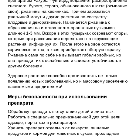
препаратом Ракурс. Фунгицид подавляет распространение
снежного, бурого, серого, обыкновенного шютте (осыпание
хвои), ржавчины на хвойниках. Причем заражаться
ржавчиной могут и другие растения по-соседству:
плодовые и декоративные. Начинается ржавчина с
образования на иголках желто-оранжевых пузырьков,
длинной 1-3 мм. Вскоре в этих пузырьках созревают споры,
которые при рассеивании перелетают на окружающие
растения, инфицируя их. После этого на хвое остаются
коричневые пятна, а хвоя приобретает пёструю окраску.
Ржавчина сама по себе не вызывает гибели хвойных, но
она приводит их к ослаблению и снижает устойчивость к
другим болезням.
Здоровое растение способно противостоять не только
появлению новых заболеваний, но и массовому заселению
насекомыми-вредителями!
Меры безопасности при использовании
препарата
Обработку проводить в отсутствие детей и животных.
Работать в специально предназначенной для этой цели
одежде, перчатках и респираторе.
Хранить препарат отдельно от лекарств, пищевых
продуктов и кормов для животных в сухом, прохладном