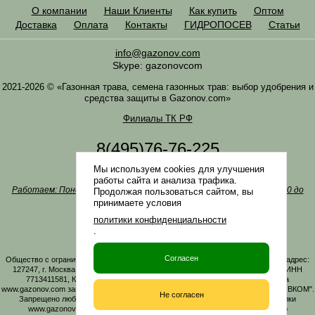
О компании
Наши Клиенты
Как купить
Оптом
Доставка
Оплата
Контакты
ГИДРОПОСЕВ
Статьи
info@gazonov.com
Skype: gazonovcom
2021-2026 © «Газонная трава, семена газонных трав: выбор удобрения и
средства защиты в Gazonov.com»
Филиалы ТК РФ
8(495)76-76-225
8(985)76-76-335
Мы используем cookies для улучшения
Наша почта
info@gazonov.com
работы сайта и анализа трафика.
Работаем: Понедельник-четверг с 10:00 до 18:00, пятница - с 10:00 до
Продолжая пользоваться сайтом, вы
17:00
принимаете условия
Наши награды и письма
политики конфиденциальности
Политика конфиденциальности
.
Заказать обратный звонок
Согласен
Общество с ограниченной ответственностью «ГАЗОНОВКОМ» Юридический адрес:
127247, г. Москва, Дмитровское ш., д. 100, стр. 2, этаж 01, помещение 3106 ИНН
7713411581, КПП 771301001 ОГРН 1167746161219. Все материалы сайта
www.gazonov.com защищены авторским правом и принадлежат ООО "ГАЗОНОВКОМ".
Не согласен
Запрещено любое копирование материалов сайта без активной гиперссылки
www.gazonov.com. Данный сайт и его содержимое носит исключительно