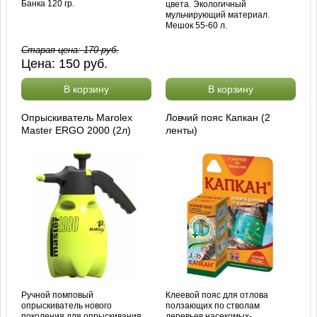
Банка 120 гр.
цвета. Экологичный
мульчирующий материал.
Мешок 55-60 л.
Старая цена:
170
руб.
Цена:
150
руб.
В корзину
В корзину
Опрыскиватель Marolex
Ловчий пояс Капкан (2
Master ERGO 2000 (2л)
ленты)
Ручной помповый
Клеевой пояс для отлова
опрыскиватель нового
ползающих по стволам
поколения для опрыскивания
деревьев насекомых-