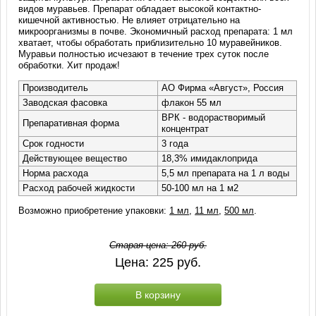
видов муравьев. Препарат обладает высокой контактно-
кишечной активностью. Не влияет отрицательно на
микроорганизмы в почве. Экономичный расход препарата: 1 мл
хватает, чтобы обработать приблизительно 10 муравейников.
Муравьи полностью исчезают в течение трех суток после
обработки. Хит продаж!
Производитель
АО Фирма «Август», Россия
Заводская фасовка
флакон 55 мл
ВРК - водорастворимый
Препаративная форма
концентрат
Срок годности
3 года
Действующее вещество
18,3% имидаклоприда
Норма расхода
5,5 мл препарата на 1 л воды
Расход рабочей жидкости
50-100 мл на 1 м2
Возможно приобретение упаковки:
1 мл
,
11 мл
,
500 мл
.
Старая цена:
260
руб.
Цена:
225
руб.
В корзину