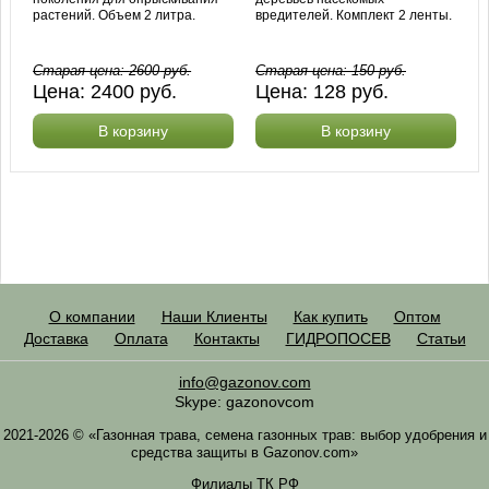
растений. Объем 2 литра.
вредителей. Комплект 2 ленты.
Старая цена:
2600
руб.
Старая цена:
150
руб.
Цена:
2400
руб.
Цена:
128
руб.
В корзину
В корзину
О компании
Наши Клиенты
Как купить
Оптом
Доставка
Оплата
Контакты
ГИДРОПОСЕВ
Статьи
info@gazonov.com
Skype: gazonovcom
2021-2026 © «Газонная трава, семена газонных трав: выбор удобрения и
средства защиты в Gazonov.com»
Филиалы ТК РФ