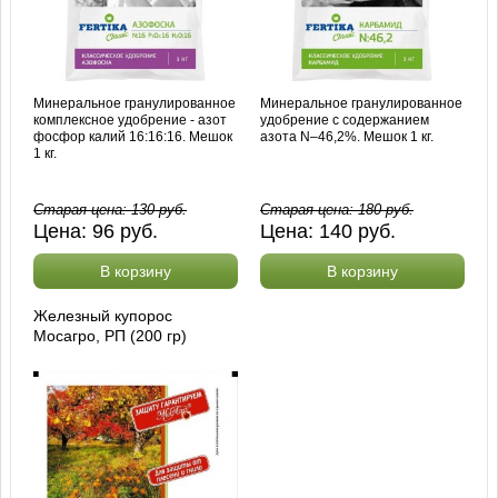
Минеральное гранулированное
Минеральное гранулированное
комплексное удобрение - азот
удобрение с содержанием
фосфор калий 16:16:16. Мешок
азота N–46,2%. Мешок 1 кг.
1 кг.
Старая цена:
130
руб.
Старая цена:
180
руб.
Цена:
96
руб.
Цена:
140
руб.
В корзину
В корзину
Железный купорос
Мосагро, РП (200 гр)