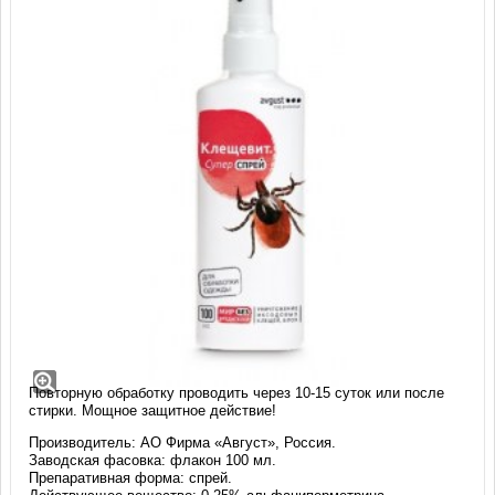
Клещевит Супер спрей (100 мл)
Высокоэффективное инсектоакарицидное средство для
сплошного уничтожения насекомых (клещи, блохи) во время
отдыха на природе, прогулок по лесу. Защита - до 15 суток.
Повторную обработку проводить через 10-15 суток или после
стирки. Мощное защитное действие!
Производитель: АО Фирма «Август», Россия.
Заводская фасовка: флакон 100 мл.
Препаративная форма: спрей.