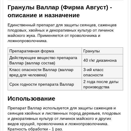
Гранулы Валлар (Фирма Август) -
описание и назначение
Единственный препарат для защиты сеянцев, саженцев
плодовых, хвойных и декоративных культур от личинок
майского жука. Применяется от проволочника и
ложнопроволочника.
Препаративная форма
Гранулы
Действующее вещество препарата
40 г/кг диазинона
Валлар (валлар состав)
Класс опасности Валлар (валлар
3-ий класс
вред для человека)
опасности
2 года после даты
Срок годности препарата Валлар
производства
Использование
Препарат Валлар используется для защиты саженцев и
сеянцев хвойных и лиственных пород деревьев, плодовых
и декоративных культур от личинок майского и других
видов хрущей, проволочника и ложнопроволочника.
Кратность обработки - 1 раз.