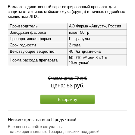
Валлар - единственный зарегестрированный препарат для
защиты от личинок майского жука (хруща) в личных подсобных
хозяйствах ЛПХ.
Производитель
АО Фирма «Август», Россия
Заводская фасовка
пакет 50 гр
Препаративная форма
Г - гранулы
Срок годности
2 года
Действующее вещество
40 г/кг диазинона
50 г/10 м² или 8 г/1 л
Норма расхода препарата
"болтушки"
Старая цена:
78
руб.
Цена:
53
руб.
В корзину
Низкие цены на всю Продукцию!
Все цены на сайте актуальны!
Только оригинальные Товары , никаких подделок!