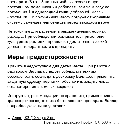
препарата (8 гр – 3 полных чайных ложки) и при
постоянном помешивании добавлять землю и воду до
получения 1 л однородной кашицеобразной массы –
«болтушки». В полученную массу погружают корневую
систему саженцев или сеянцев перед высадкой в грунт.
Не токсичен для растений в рекомендуемых нормах
расхода. При соблюдении регламентов применения
культурные растения проявляют достаточно высокий
уровень толерантности к препарату.
Меры предосторожности
Хранить в недоступном для детей месте! При работе с
раствором Валлара следует соблюдать технику
безопасности, соблюдать дозировку Валлара, применять
защитную одежду, перчатки, обеспечить защиту лица,
органов зрения и кожных покровов.
Инструкция, рекомендации по хранению, применению и
транспортировке, техника безопасности препарата Валлар
подробно указаны на упаковке.
←
Алиот, КЭ (10 мл) х 2 шт
Препарат Батрайдер Профи, СК (500 м...
→