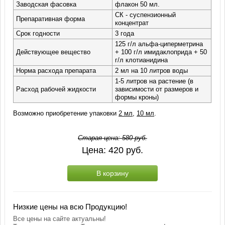
Заводская фасовка
флакон 50 мл.
СК - суспензионный
Препаративная форма
концентрат
Срок годности
3 года
125 г/л альфа-циперметрина
Действующее вещество
+ 100 г/л имидаклоприда + 50
г/л клотианидина
Норма расхода препарата
2 мл на 10 литров воды
1-5 литров на растение (в
Расход рабочей жидкости
зависимости от размеров и
формы кроны)
Возможно приобретение упаковки
2 мл
,
10 мл
.
Старая цена:
580
руб.
Цена:
420
руб.
В корзину
Низкие цены на всю Продукцию!
Все цены на сайте актуальны!