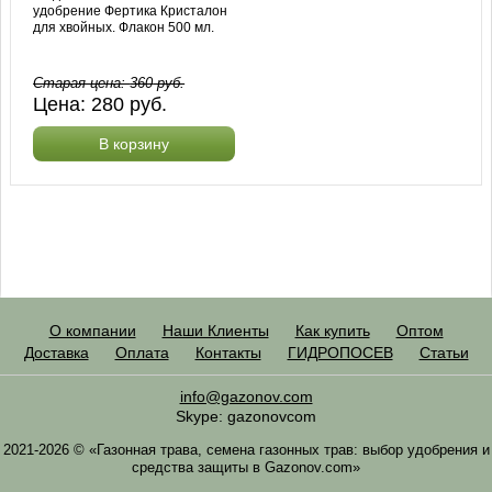
удобрение Фертика Кристалон
для хвойных. Флакон 500 мл.
Старая цена:
360
руб.
Цена:
280
руб.
В корзину
О компании
Наши Клиенты
Как купить
Оптом
Доставка
Оплата
Контакты
ГИДРОПОСЕВ
Статьи
info@gazonov.com
Skype: gazonovcom
2021-2026 © «Газонная трава, семена газонных трав: выбор удобрения и
средства защиты в Gazonov.com»