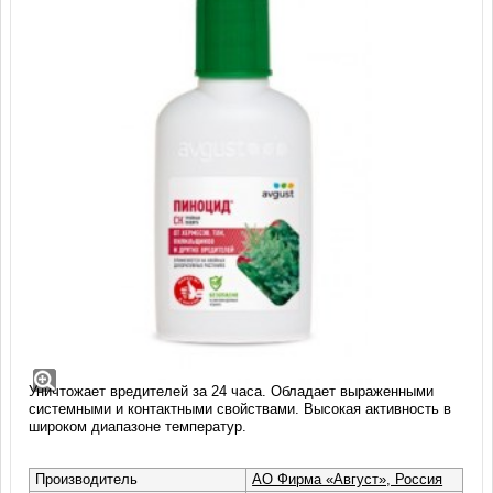
Пиноцид, СК 50 мл
Инсектицидный препарат длительного действия против
насекомых-вредителей хвойных (хермесы, тли, щитовки,
ложнощитовки, мучнистые червецы, пилильщики, листовертки).
Уничтожает вредителей за 24 часа. Обладает выраженными
системными и контактными свойствами. Высокая активность в
широком диапазоне температур.
Производитель
АО Фирма «Август», Россия