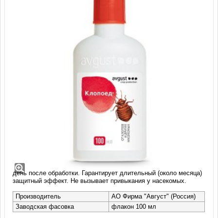
Клопоед, ВК (100 мл)
Клопоед - препарат для уничтожения постельных клопов,
тараканов, домашних муравьев, блох, мух и личинок комаров.
Не имеет сильного запаха. Гибель насекомых наступает на 2
день после обработки. Гарантирует длительный (около месяца)
защитный эффект. Не вызывает привыкания у насекомых.
Производитель
АО Фирма "Август" (Россия)
Заводская фасовка
флакон 100 мл