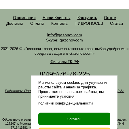
О компании
Наши Клиенты
Как купить
Оптом
Доставка
Оплата
Контакты
ГИДРОПОСЕВ
Статьи
info@gazonov.com
Skype: gazonovcom
2021-2026 © «Газонная трава, семена газонных трав: выбор удобрения и
средства защиты в Gazonov.com»
Филиалы ТК РФ
8(495)76-76-225
8(985)76-76-335
Мы используем cookies для улучшения
Наша почта
info@gazonov.com
работы сайта и анализа трафика.
Работаем: Понедельник-четверг с 10:00 до 18:00, пятница - с 10:00 до
Продолжая пользоваться сайтом, вы
17:00
принимаете условия
Наши награды и письма
политики конфиденциальности
Политика конфиденциальности
.
Заказать обратный звонок
Согласен
Общество с ограниченной ответственностью «ГАЗОНОВКОМ» Юридический адрес:
127247, г. Москва, Дмитровское ш., д. 100, стр. 2, этаж 01, помещение 3106 ИНН
7713411581, КПП 771301001 ОГРН 1167746161219. Все материалы сайта