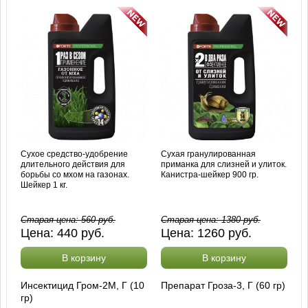
Сухое средство-удобрение
Сухая гранулированная
длительного действия для
приманка для слизней и улиток.
борьбы со мхом на газонах.
Канистра-шейкер 900 гр.
Шейкер 1 кг.
Старая цена:
560
руб.
Старая цена:
1380
руб.
Цена:
440
руб.
Цена:
1260
руб.
В корзину
В корзину
Инсектицид Гром-2М, Г (10
Препарат Гроза-3, Г (60 гр)
гр)