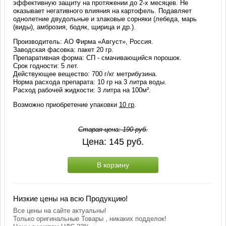
эффективную защиту на протяжении до 2-х месяцев. Не
оказывает негативного влияния на картофель. Подавляет
однолетние двудольные и злаковые сорняки (лебеда, марь
(виды), амброзия, бодяк, щирица и др.).
Производитель: АО Фирма «Август», Россия.
Заводская фасовка: пакет 20 гр.
Препаративная форма: СП - смачивающийся порошок.
Срок годности: 5 лет.
Действующее вещество: 700 г/кг метрибузина.
Норма расхода препарата: 10 гр на 3 литра воды.
Расход рабочей жидкости: 3 литра на 100м².
Возможно приобретение упаковки
10 гр
.
Старая цена:
190
руб.
Цена:
145
руб.
В корзину
Низкие цены на всю Продукцию!
Все цены на сайте актуальны!
Только оригинальные Товары , никаких подделок!