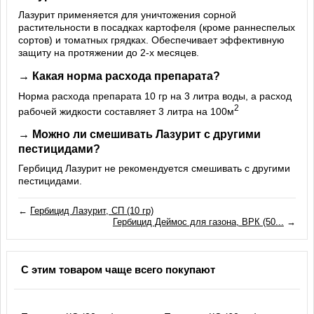
Лазурит применяется для уничтожения сорной
растительности в посадках картофеля (кроме раннеспелых
сортов) и томатных грядках. Обеспечивает эффективную
защиту на протяжении до 2-х месяцев.
→ Какая норма расхода препарата?
Норма расхода препарата 10 гр на 3 литра воды, а расход
2
рабочей жидкости составляет 3 литра на 100м
→ Можно ли смешивать Лазурит с другими
пестицидами?
Гербицид Лазурит не рекомендуется смешивать с другими
пестицидами.
←
Гербицид Лазурит, СП (10 гр)
Гербицид Деймос для газона, ВРК (50...
→
С этим товаром чаще всего покупают