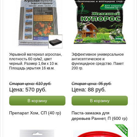
Укрывной материал агроспан,
Эффективное универсальное
плотность 60 гр/м2, цвет
антисептическое и
черный. Размер 1,6м х 10 м.
фунгицидное средство. Пакет
Площадь укрытия 16 кв.м.
200 гр.
Старая цена:
610
руб.
Старая цена:
95
руб.
Цена:
570
руб.
Цена:
88
руб.
В корзину
В корзину
Препарат Хом, СП (40 гр)
Паста-замазка для
деревьев Раннет, П (600 гр)