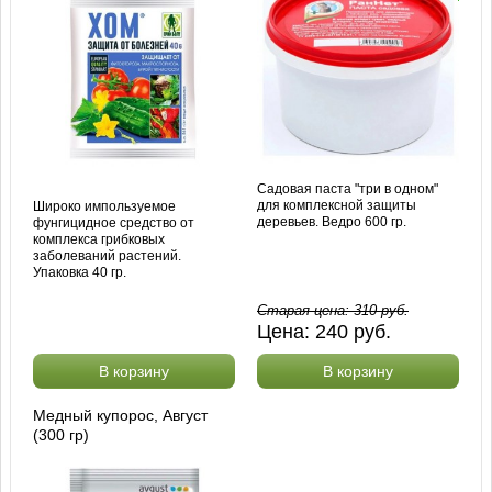
Садовая паста "три в одном"
для комплексной защиты
Широко импользуемое
деревьев. Ведро 600 гр.
фунгицидное средство от
комплекса грибковых
заболеваний растений.
Упаковка 40 гр.
Старая цена:
310
руб.
Цена:
240
руб.
В корзину
В корзину
Медный купорос, Август
(300 гр)