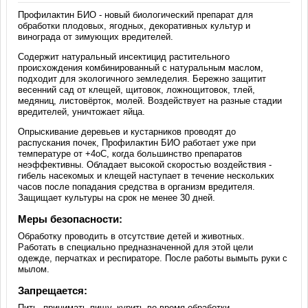
Профилактин БИО - новый биологический препарат для
обработки плодовых, ягодных, декоративных культур и
винограда от зимующих вредителей.
Содержит натуральный инсектицид растительного
происхождения комбинированный с натуральным маслом,
подходит для экологичного земледелия. Бережно защитит
весенний сад от клещей, щитовок, ложнощитовок, тлей,
медяниц, листовёрток, молей. Воздействует на разные стадии
вредителей, уничтожает яйца.
Опрыскивание деревьев и кустарников проводят до
распускания почек, Профилактин БИО работает уже при
температуре от +4оC, когда большинство препаратов
неэффективны. Обладает высокой скоростью воздействия -
гибель насекомых и клещей наступает в течение нескольких
часов после попадания средства в организм вредителя.
Защищает культуры на срок не менее 30 дней.
Меры безопасности:
Обработку проводить в отсутствие детей и животных.
Работать в специально предназначенной для этой цели
одежде, перчатках и респираторе. После работы вымыть руки с
мылом.
Запрещается:
Пить, принимать пищу, курить во время обработки.