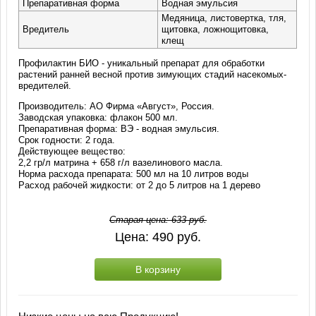
Препаративная форма
Водная эмульсия
Медяница, листовертка, тля,
Вредитель
щитовка, ложнощитовка,
клещ
Профилактин БИО - уникальный препарат для обработки
растений ранней весной против зимующих стадий насекомых-
вредителей.
Производитель: АО Фирма «Август», Россия.
Заводская упаковка: флакон 500 мл.
Препаративная форма: ВЭ - водная эмульсия.
Срок годности: 2 года.
Действующее вещество:
2,2 гр/л матрина + 658 г/л вазелинового масла.
Норма расхода препарата: 500 мл на 10 литров воды
Расход рабочей жидкости: от 2 до 5 литров на 1 дерево
Старая цена:
633
руб.
Цена:
490
руб.
В корзину