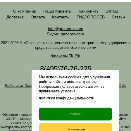
О компании
Наши Клиенты
Как купить
Оптом
Доставка
Оплата
Контакты
ГИДРОПОСЕВ
Статьи
info@gazonov.com
Skype: gazonovcom
2021-2026 © «Газонная трава, семена газонных трав: выбор удобрения и
средства защиты в Gazonov.com»
Филиалы ТК РФ
8(495)76-76-225
8(985)76-76-335
Мы используем cookies для улучшения
Наша почта
info@gazonov.com
работы сайта и анализа трафика.
Работаем: Понедельник-четверг с 10:00 до 18:00, пятница - с 10:00 до
Продолжая пользоваться сайтом, вы
17:00
принимаете условия
Наши награды и письма
политики конфиденциальности
Политика конфиденциальности
.
Заказать обратный звонок
Согласен
Общество с ограниченной ответственностью «ГАЗОНОВКОМ» Юридический адрес:
127247, г. Москва, Дмитровское ш., д. 100, стр. 2, этаж 01, помещение 3106 ИНН
7713411581, КПП 771301001 ОГРН 1167746161219. Все материалы сайта
www.gazonov.com защищены авторским правом и принадлежат ООО "ГАЗОНОВКОМ".
Не согласен