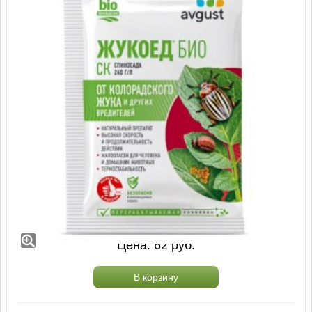
Жукоед Био, СК (1,5 мл)
Старая цена:
84
руб.
Цена:
62
руб.
В корзину