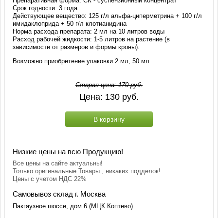
Препаративная форма: СК - суспензионный концентрат
Срок годности: 3 года.
Действующее вещество: 125 г/л альфа-циперметрина + 100 г/л
имидаклоприда + 50 г/л клотианидина
Норма расхода препарата: 2 мл на 10 литров воды
Расход рабочей жидкости: 1-5 литров на растение (в
зависимости от размеров и формы кроны).
Возможно приобретение упаковки
2 мл
,
50 мл
.
Старая цена:
170
руб.
Цена:
130
руб.
В корзину
Низкие цены на всю Продукцию!
Все цены на сайте актуальны!
Только оригинальные Товары , никаких подделок!
Цены с учетом НДС 22%
Самовывоз склад г. Москва
Пакгаузное шоссе, дом 6 (МЦК Коптево)