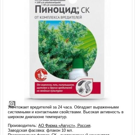
Пиноцид, СК (10 мл)
Мощный инсектицид продолжительного действия против
насекомых-вредителей хвойных (хермесы, тли, щитовки,
ложнощитовки, мучнистые червецы, пилильщики, листовертки).
Уничтожает вредителей за 24 часа. Обладает выраженными
системными и контактными свойствами. Высокая активность в
широком диапазоне температур.
Производитель:
АО Фирма «Август», Россия
.
Заводская фасовка: флакон 10 мл.