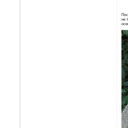
Пос
не 
осе