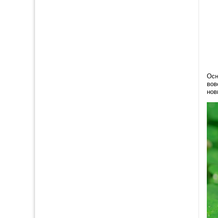
Осн
вов
нов