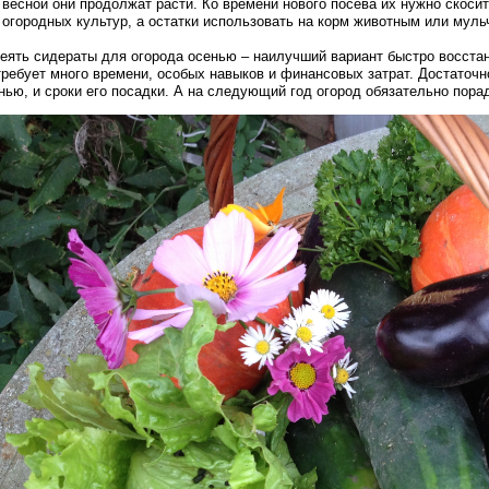
весной они продолжат расти. Ко времени нового посева их нужно скоси
огородных культур, а остатки использовать на корм животным или муль
еять сидераты для огорода осенью – наилучший вариант быстро восстан
требует много времени, особых навыков и финансовых затрат. Достаточн
нью, и сроки его посадки. А на следующий год огород обязательно пор