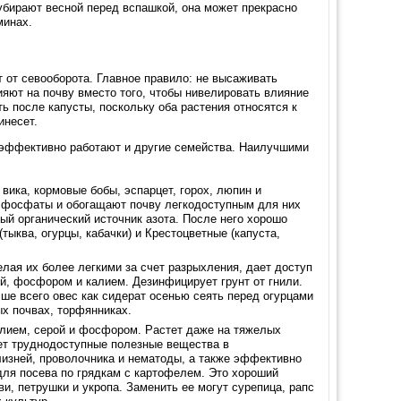
убирают весной перед вспашкой, она может прекрасно
минах.
 от севооборота. Главное правило: не высаживать
ияют на почву вместо того, чтобы нивелировать влияние
ь после капусты, поскольку оба растения относятся к
инесет.
о эффективно работают и другие семейства. Наилучшими
вика, кормовые бобы, эспарцет, горох, люпин и
 фосфаты и обогащают почву легкодоступным для них
ный органический источник азота. После него хорошо
тыква, огурцы, кабачки) и Крестоцветные (капуста,
лая их более легкими за счет разрыхления, дает доступ
й, фосфором и калием. Дезинфицирует грунт от гнили.
чше всего овес как сидерат осенью сеять перед огурцами
ых почвах, торфянниках.
алием, серой и фосфором. Растет даже на тяжелых
ет труднодоступные полезные вещества в
лизней, проволочника и нематоды, а также эффективно
ля посева по грядкам с картофелем. Это хороший
и, петрушки и укропа. Заменить ее могут сурепица, рапс