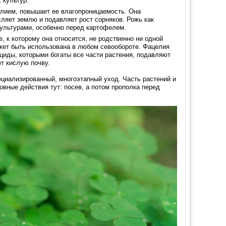
 культур.
калием, повышает ее влагопроницаемость. Она
хляет землю и подавляет рост сорняков. Рожь как
ультурами, особенно перед картофелем.
 к которому она относится, не родственно ни одной
жет быть использована в любом севообороте. Фацелия
циды, которыми богаты все части растения, подавляют
ет кислую почву.
циализированный, многоэтапный уход. Часть растений и
овные действия тут: посев, а потом прополка перед