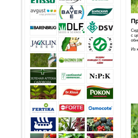
П
Сид
с ц
обн
Из 