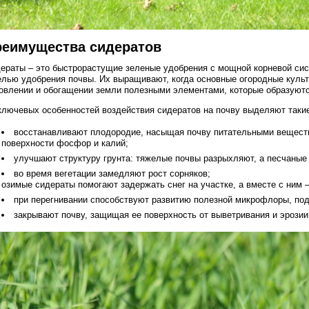
реимущества сидератов
ераты – это быстрорастущие зеленые удобрения с мощной корневой сис
елью удобрения почвы. Их выращивают, когда основные огородные культ
овлении и обогащении земли полезными элементами, которые образуютс
ключевых особенностей воздействия сидератов на почву выделяют такие
восстанавливают плодородие, насыщая почву питательными вещества
поверхности фосфор и калий;
улучшают структуру грунта: тяжелые почвы разрыхляют, а песчаные
во время вегетации замедляют рост сорняков;
озимые сидераты помогают задержать снег на участке, а вместе с ним –
при перегнивании способствуют развитию полезной микрофлоры, под
закрывают почву, защищая ее поверхность от выветривания и эрозии