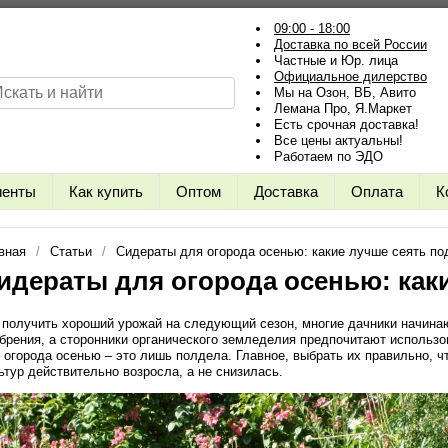
09:00 - 18:00
Доставка по всей России
Частные и Юр. лица
Официальное дилерство
Мы на Озон, ВБ, Авито
Лемана Про, Я.Маркет
Есть срочная доставка!
Все цены актуальны!
Работаем по ЭДО
иенты
Как купить
Оптом
Доставка
Оплата
К
вная
Статьи
Сидераты для огорода осенью: какие лучше сеять по
идераты для огорода осенью: как
 получить хороший урожай на следующий сезон, многие дачники начинаю
брения, а сторонники органического земледелия предпочитают использо
 огорода осенью – это лишь полдела. Главное, выбрать их правильно, 
ьтур действительно возросла, а не снизилась.