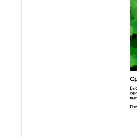
Ср
Выс
сен
выс
Пос