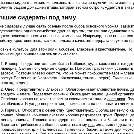
шенные сидераты можно использовать в качестве мульчи. Если зелень 
олнить рацион домашней птицы, которая весной остро нуждается в вита
учшие сидераты под зиму
ие сидераты лучше сеять осенью после сбора основного урожая, зависит
дставителей одного семейства друг за другом, так как они одинаково вл
дшественника и внести полезные изменения. Например, рапс нельзя сеят
ейству Крестоцветных, так что пользы в качестве сидерата он уже не пр
овные культуры для этой роли: бобовые, злаковые и крестоцветные. Н
тениями для обновления земли считаются:
Клевер. Представитель семейства Бобовых, куда, кроме него, входят 
люцерна. Самые популярные сидераты. Помогают растениям усваивать
азотом. Поэтому
клевер
сеют те, кто не может приобрести навоз – глав
растут Пасленовые (картофель, баклажаны, томаты, перец), Тыквенные (
редька, редис).
Овес. Представитель Злаковых. Облагораживает глинистые почвы, де
воздуху и влаге. Подавляет сорняки. Обогащает землю ценной органико
Особенно хорошо на качестве земли сказывается тандем
овес-вика
. Лу
и кабачками. В уходе неприхотлив, приживается на песчаных и глинист
Горчица. Относится к семейству Крестоцветных. Обогащает землю к
почвах. Мощная корневая система хорошо разрыхляет грунт. Превраща
легкоусвояемые. Горчица как сидерат осенью помогает избавиться от с
борется с грибковыми заболеваниями, поэтому
она
идеально подходит д
предшественник для Пасленовых, Тыквенных, бахчи, а также для морков