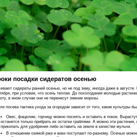
оки посадки сидератов осенью
евают сидераты ранней осенью, но не под зиму, иногда даже в августе
тября, при условии, что осень теплая. До похолодания молодые растени
оту, в ином случае они не перенесут зимние морозы.
ле посева тактика ухода за огородом зависит от того, какие культуры б
Овес, фацелию, горчицу можно посеять и оставить в покое. Вырастут
останется только прибрать их остатки граблями. А можно эти растения, к
прикопать для удобрения либо оставить на земле в качестве мульчи.
В отношении озимой ржи и вики поступают по-разному. Осенью можно