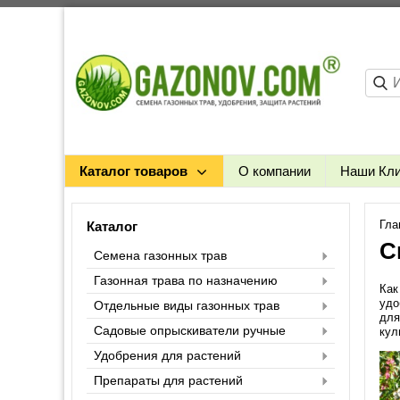
Каталог товаров
О компании
Наши Кл
Гла
Каталог
С
Семена газонных трав
Газонная трава по назначению
Как
удо
Отдельные виды газонных трав
для
Садовые опрыскиватели ручные
кул
Удобрения для растений
Препараты для растений