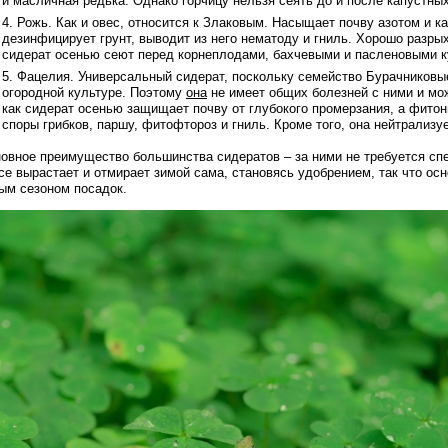
и масличная редька. Однако горчицу нельзя сеять до и после капустных
Рожь. Как и овес, относится к Злаковым. Насыщает почву азотом и 
дезинфицирует грунт, выводит из него нематоду и гниль. Хорошо разры
сидерат осенью сеют перед корнеплодами, бахчевыми и пасленовыми к
Фацелия. Универсальный сидерат, поскольку семейство Бурачниковые,
огородной культуре. Поэтому
она
не имеет общих болезней с ними и мо
как сидерат осенью защищает почву от глубокого промерзания, а фитон
споры грибков, паршу, фитофтороз и гниль. Кроме того, она нейтрализу
овное преимущество большинства сидератов – за ними не требуется спе
се вырастает и отмирает зимой сама, становясь удобрением, так что осн
ым сезоном посадок.