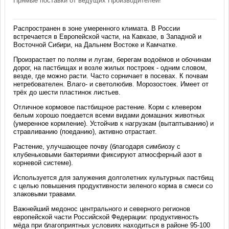
Прямые поставки от ведущих Производителей!
Распространен в зоне умеренного климата. В России
встречается в Европейской части, на Кавказе, в Западной и
Восточной Сибири, на Дальнем Востоке и Камчатке.
Произрастает по полям и лугам, берегам водоёмов и обочинам
дорог, на пастбищах и возле жилых построек - одним словом,
везде, где можно расти. Часто сорничает в посевах. К почвам
нетребователен. Влаго- и светолюбив. Морозостоек. Имеет от
трёх до шести пластинок листьев.
Отличное кормовое пастбищное растение. Корм с клевером
белым хорошо поедается всеми видами домашних животных
(умеренное кормление). Устойчив к нагрузкам (вытаптыванию) и
стравливанию (поеданию), активно отрастает.
Растение, улучшающее почву (благодаря симбиозу с
клубеньковыми бактериями фиксируют атмосферный азот в
корневой системе).
Используется для залужения долголетних культурных пастбищ
с целью повышения продуктивности зеленого корма в смеси со
злаковыми травами.
Важнейший медонос центрального и северного регионов
европейской части Российской Федерации: продуктивность
мёда при благоприятных условиях находиться в районе 95-100