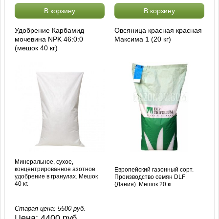
В корзину
В корзину
Удобрение Карбамид
Овсяница красная красная
мочевина NPK 46:0:0
Максима 1 (20 кг)
(мешок 40 кг)
Минеральное, сухое,
концентрированное азотное
Европейский газонный сорт.
удобрение в гранулах. Мешок
Производство семян DLF
40 кг.
(Дания). Мешок 20 кг.
Старая цена:
5500
руб.
Цена:
4400
руб.