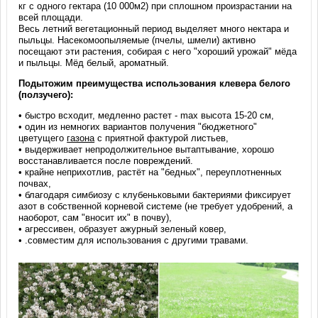
кг с одного гектара (10 000м2) при сплошном произрастании на
всей площади.
Весь летний вегетационный период выделяет много нектара и
пыльцы. Насекомоопыляемые (пчелы, шмели) активно
посещают эти растения, собирая с него "хороший урожай" мёда
и пыльцы. Мёд белый, ароматный.
Подытожим преимущества использования клевера белого
(ползучего):
• быстро всходит, медленно растет - max высота 15-20 см,
• один из немногих вариантов получения "бюджетного"
цветущего
газона
с приятной фактурой листьев,
• выдерживает непродолжительное вытаптывание, хорошо
восстанавливается после повреждений.
• крайне неприхотлив, растёт на "бедных", переуплотненных
почвах,
• благодаря симбиозу с клубеньковыми бактериями фиксирует
азот в собственной корневой системе (не требует удобрений, а
наоборот, сам "вносит их" в почву),
• агрессивен, образует ажурный зеленый ковер,
• .совместим для использования с другими травами.