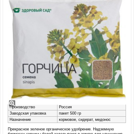
Семена сидераты Горчица белая (500
гр)
Сорт
РАПСОДИЯ
Производство
Россия
Заводская упаковка
пакет 500 гр
Назначение
кормовое, сидерат, медонос
Прекрасное зеленое органическое удобрение. Надземную
биомассу горчицы белой заделывают в землю для улучшения