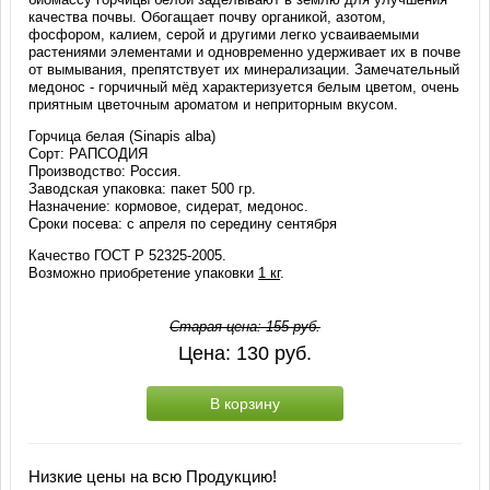
качества почвы. Обогащает почву органикой, азотом,
фосфором, калием, серой и другими легко усваиваемыми
растениями элементами и одновременно удерживает их в почве
от вымывания, препятствует их минерализации. Замечательный
медонос - горчичный мёд характеризуется белым цветом, очень
приятным цветочным ароматом и неприторным вкусом.
Горчица белая (Sinapis alba)
Сорт: РАПСОДИЯ
Производство: Россия.
Заводская упаковка: пакет 500 гр.
Назначение: кормовое, сидерат, медонос.
Сроки посева: с апреля по середину сентября
Качество ГОСТ Р 52325-2005.
Возможно приобретение упаковки
1 кг
.
Старая цена:
155
руб.
Цена:
130
руб.
В корзину
Низкие цены на всю Продукцию!