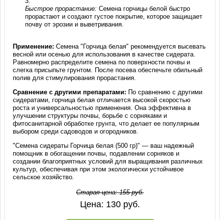
Быстрое прорастание:
Семена горчицы белой быстро
прорастают и создают густое покрытие, которое защищает
почву от эрозии и выветривания.
Применение:
Семена "Горчица белая" рекомендуется высевать
весной или осенью для использования в качестве сидерата.
Равномерно распределите семена по поверхности почвы и
слегка присыпьте грунтом. После посева обеспечьте обильный
полив для стимулирования прорастания.
Сравнение с другими препаратами:
По сравнению с другими
сидератами, горчица белая отличается высокой скоростью
роста и универсальностью применения. Она эффективна в
улучшении структуры почвы, борьбе с сорняками и
фитосанитарной обработке грунта, что делает ее популярным
выбором среди садоводов и огородников.
"Семена сидераты Горчица белая (500 гр)" — ваш надежный
помощник в обогащении почвы, подавлении сорняков и
создании благоприятных условий для выращивания различных
культур, обеспечивая при этом экологически устойчивое
сельское хозяйство.
Старая цена:
155
руб.
Цена:
130
руб.