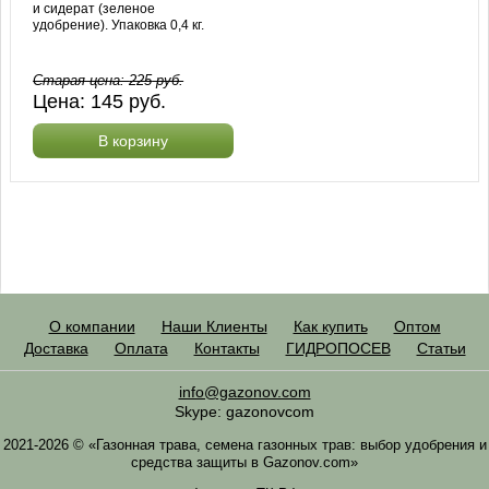
и сидерат (зеленое
удобрение). Упаковка 0,4 кг.
Старая цена:
225
руб.
Цена:
145
руб.
В корзину
О компании
Наши Клиенты
Как купить
Оптом
Доставка
Оплата
Контакты
ГИДРОПОСЕВ
Статьи
info@gazonov.com
Skype: gazonovcom
2021-2026 © «Газонная трава, семена газонных трав: выбор удобрения и
средства защиты в Gazonov.com»