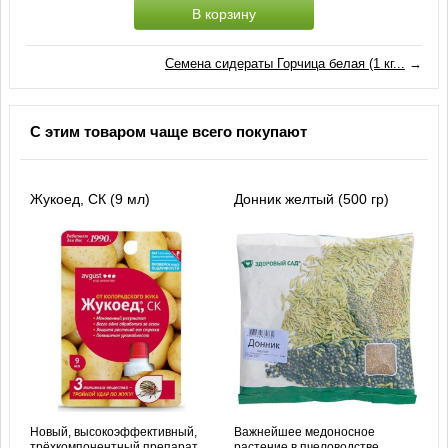
В корзину
Семена сидераты Горчица белая (1 кг...
→
С этим товаром чаще всего покупают
Жукоед, СК (9 мл)
Донник желтый (500 гр)
Новый, высокоэффективный,
Важнейшее медоносное
трёхкомпонентный препарат
растение в пчеловодстве,