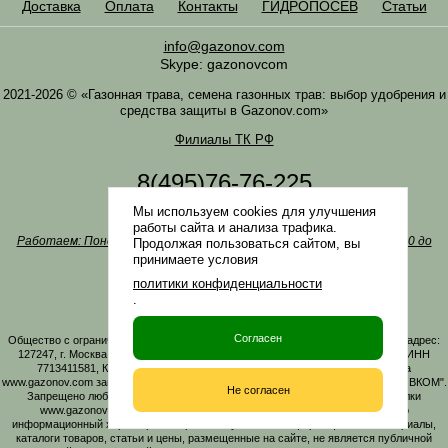
Доставка
Оплата
Контакты
ГИДРОПОСЕВ
Статьи
info@gazonov.com
Skype: gazonovcom
2021-2026 © «Газонная трава, семена газонных трав: выбор удобрения и
средства защиты в Gazonov.com»
Филиалы ТК РФ
8(495)76-76-225
8(985)76-76-335
Мы используем cookies для улучшения
Наша почта
info@gazonov.com
работы сайта и анализа трафика.
Работаем: Понедельник-четверг с 10:00 до 18:00, пятница - с 10:00 до
Продолжая пользоваться сайтом, вы
17:00
принимаете условия
Наши награды и письма
политики конфиденциальности
Политика конфиденциальности
.
Заказать обратный звонок
Согласен
Общество с ограниченной ответственностью «ГАЗОНОВКОМ» Юридический адрес:
127247, г. Москва, Дмитровское ш., д. 100, стр. 2, этаж 01, помещение 3106 ИНН
7713411581, КПП 771301001 ОГРН 1167746161219. Все материалы сайта
www.gazonov.com защищены авторским правом и принадлежат ООО "ГАЗОНОВКОМ".
Не согласен
Запрещено любое копирование материалов сайта без активной гиперссылки
www.gazonov.com. Данный сайт и его содержимое носит исключительно
информационный характер и ни при каких условиях информационные материалы,
каталоги товаров, статьи и цены, размещенные на сайте, не является публичной